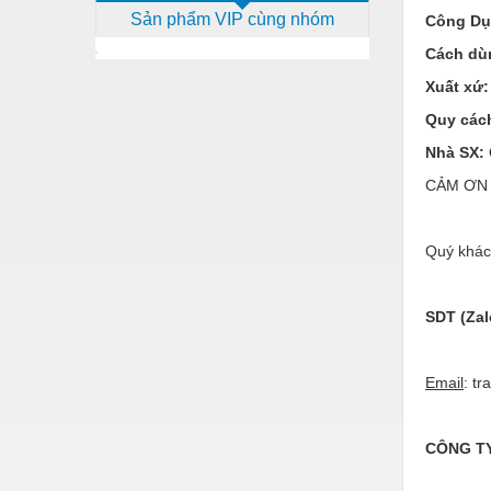
Sản phẩm VIP cùng nhóm
Công Dụ
Dịch vụ - Thi công
Cách dù
Điện công nghiệp
Xuất xứ:
Điện gia dụng
Quy các
Điện Lạnh
Nhà SX:
Đóng tàu Thiết bị
CẢM ƠN Q
Đúc chính xác Thiết bị
Quý khách
Dụng cụ cầm tay
Dụng cụ cắt gọt
SDT (Zal
Dụng cụ điện
Dụng cụ đo
Email
: t
Gỗ - Trang thiết bị
CÔNG T
Hàn cắt - Thiết bị