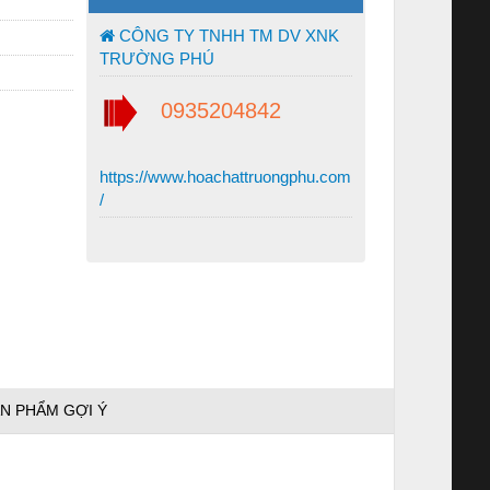
CÔNG TY TNHH TM DV XNK
TRƯỜNG PHÚ
0935204842
https://www.hoachattruongphu.com
/
N PHẨM GỢI Ý