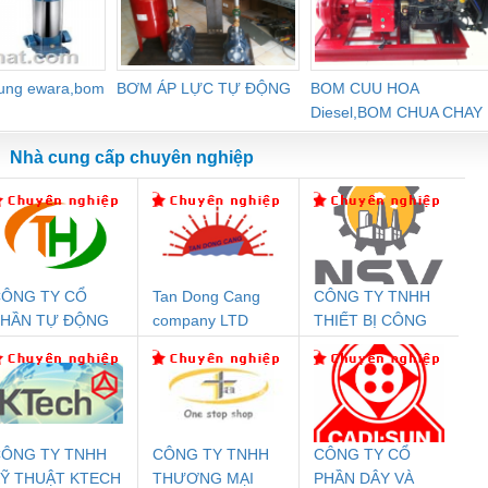
dung ewara,bom
BƠM ÁP LỰC TỰ ĐỘNG
BOM CUU HOA
Diesel,BOM CHUA CHAY
Nhà cung cấp chuyên nghiệp
ÔNG TY CỔ
Tan Dong Cang
CÔNG TY TNHH
Đệm An Toàn
Rơ Le An Toàn
Bộ Lặp Tín Hiệu
Rơ
PHẦN TỰ ĐỘNG
company LTD
THIẾT BỊ CÔNG
nix Contact
Phoenix Contact
PROFIBUS Phoenix
Pho
IẾN HƯNG
NGHIỆP NIHON
PC20-1NO-
PSR-SCP-
Contact PSI-REP-
298
SETSUBI VIỆT
24DC-SP -
24UC/ESL4/3X1/1X2/B
PROFIBUS/12MB -
NAM
700578
- 2981059
2708863
24DC
ÔNG TY TNHH
CÔNG TY TNHH
CÔNG TY CỔ
Ỹ THUẬT KTECH
THƯƠNG MẠI
PHẦN DÂY VÀ
ưu Điện AC
Mô-đun Ắc Quy UPS
Rơ Le An Toàn
Bộ g