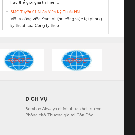
hữu thế giới giải trí hiện...
Miền
THANH
tấm pin
điện TRANSCLINIC
trơn Đà Nẵng
giám 
SMC Tuyển 01 Nhân Viên Kỹ Thuật-HN
SCLINIC 16I+
BKE 1K5.4
Sola
Mô tả công việc Đảm nhiệm công việc tại phòng
 (2502520000)
(7791400879)2. Giá
TRAN
kỹ thuật của Công ty theo...
1K5.4
DỊCH VỤ
Bamboo Airways chính thức khai trương
Phòng chờ Thương gia tại Côn Đảo