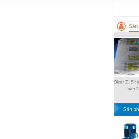
Nước-Vật tư thiết bị
Phốt cơ khí
Sản 
Sắt, thép, inox các loại
Thí nghiệm-Trang thiết bị
Thiết bị chiếu sáng
Thiết bị chống sét
Thiết bị an ninh
Bicar Z, Bic
Thiết bị công nghiệp
bao 2
Thiết bị công trình
Thiết bị điện
Sản ph
Thiết bị giáo dục
Thiết bị khác