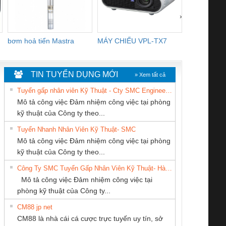
›
bơm hoả tiển Mastra
MÁY CHIẾU VPL-TX7
BOM DINH
WHITE
TIN TUYỂN DỤNG MỚI
» Xem tất cả
Tuyển gấp nhân viên Kỹ Thuật - Cty SMC Engineering
Mô tả công việc Đảm nhiệm công việc tại phòng
kỹ thuật của Công ty theo...
Tuyển Nhanh Nhân Viên Kỹ Thuật- SMC
CÔNG TY TNHH
Công Ty TNHH
CÔNG TY TNHH
 Le An Toàn
Bộ giám sát chuỗi
Bộ giám sát dòng
Bộ ng
Mô tả công việc Đảm nhiệm công việc tại phòng
MEKONG MARINE
Thiết Bị Điện Nam
KINH DOANH
enix Contact
tấm pin
điện chuỗi
ray W
kỹ thuật của Công ty theo...
SUPPLY
Quốc Thịnh
DỊCH VỤ XNK
6960 – PSR-
TRANSCLINIC 16I+
TRANSCLINIC 16I+
BAS 
Công Ty SMC Tuyển Gấp Nhân Viên Kỹ Thuật- Hà Nội
PHƯƠNG NAM
SCP-
1K5 L (2433950000)
(2008130000)
(28
Mô tả công việc Đảm nhiệm công việc tại
/FSP/2X1/1X2
phòng kỹ thuật của Công ty...
CM88 jp net
Công ty TNHH
Cty TNHH TM QC
CONG TY TNHH
CM88 là nhà cái cá cược trực tuyến uy tín, sở
Thương Mại SX Ba
Ba Miền
TM-DV DAI DONG
iám sát chuỗi
Bộ chỉnh lưu nguồn
Nẹp nhôm chống
Bộ c