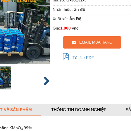
Nhãn hiệu:
ấn độ
Xuất xứ:
Ấn Độ
Giá:
1,000
vnđ
EMAIL MUA HÀNG
Tải file PDF
ẾT VỀ SẢN PHẨM
THÔNG TIN DOANH NGHIỆP
SẢ
hần:
KMnO
99%
4