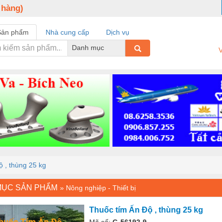
 hàng)
Sản phẩm
Nhà cung cấp
Dịch vụ
Danh mục
V
 , thùng 25 kg
MỤC SẢN PHẨM
»
Nông nghiệp - Thiết bị
Thuốc tím Ấn Độ , thùng 25 kg
Mã số:
G-56192-9