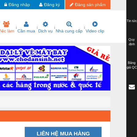
Đăng nhập
Đăng ký
Đăng sản phẩm
Tin tức
iệc làm
Cần mua
Dịch vụ
Nhà cung cấp
Video clip
Quy
định
Bảng
giá QC
LIÊN HỆ MUA HÀNG