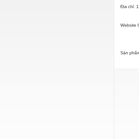
Hóa chất-Trang thiết bị
Địa chỉ: 
Kệ công nghiệp
Khí nén - Thiết bị
Website C
Khuôn mẫu - Phụ tùng
Lọc công nghiệp
Sản phẩm
Máy công cụ - Phụ tùng
Mỏ - Trang thiết bị
Mô tơ - Hộp số
Môi trường - Thiết bị
Nâng hạ - Trang thiết bị
Nội - Ngoại thất - văn phòng
Nồi hơi - Trang thiết bị
Nông nghiệp - Thiết bị