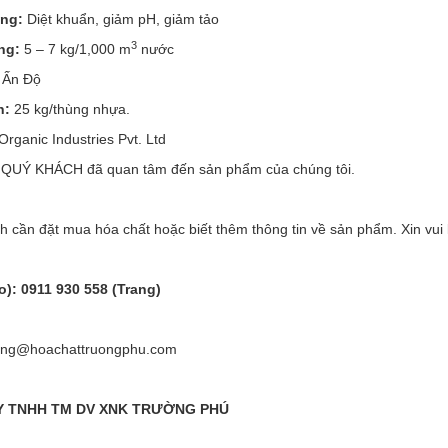
ng:
Diệt khuẩn, giảm pH, giảm tảo
3
ng:
5 – 7 kg/1,000 m
nước
Ấn Độ
h:
25 kg/thùng nhựa.
Organic Industries Pvt. Ltd
UÝ KHÁCH đã quan tâm đến sản phẩm của chúng tôi.
 cần đặt mua hóa chất hoặc biết thêm thông tin về sản phẩm. Xin vui l
o): 0911 930 558 (Trang)
rang@hoachattruongphu.com
Y TNHH TM DV XNK TRƯỜNG PHÚ