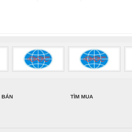
IỆT NAM
THIÊN ÂN VIỆT
CÁP ĐIỆN
 Suất Cao
Phoenix Contact
Phoenix Contact
NAM
THƯỢNG ĐÌNH
nix Contact
QUINT-HP-
2981059 – PSR-
TRAN
INT-HP-
BAT/PB/48DC/7.0AH/PT
SCP-
1K5 H
0AC/2.5KVA/PT
- 1133819
24UC/ESL4/3X1/1X2/B
 1136815
 BÁN
TÌM MUA