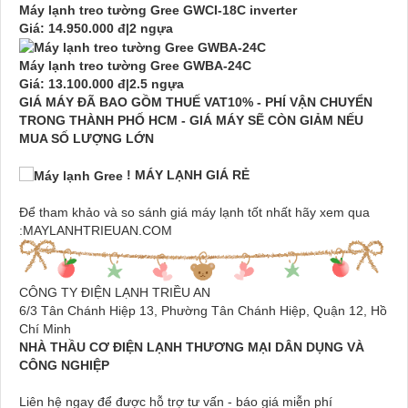
Máy lạnh treo tường Gree GWCI-18C inverter
Giá: 14.950.000 đ|2 ngựa
Máy lạnh treo tường Gree GWBA-24C
Giá: 13.100.000 đ|2.5 ngựa
GIÁ MÁY ĐÃ BAO GỒM THUẾ VAT10% - PHÍ VẬN CHUYỂN
TRONG THÀNH PHỐ HCM - GIÁ MÁY SẼ CÒN GIẢM NẾU
MUA SỐ LƯỢNG LỚN
! MÁY LẠNH GIÁ RẺ
Để tham khảo và so sánh giá máy lạnh tốt nhất hãy xem qua
:MAYLANHTRIEUAN.COM
CÔNG TY ĐIỆN LẠNH TRIỀU AN
6/3 Tân Chánh Hiệp 13, Phường Tân Chánh Hiệp, Quận 12, Hồ
Chí Minh
NHÀ THẦU CƠ ĐIỆN LẠNH THƯƠNG MẠI DÂN DỤNG VÀ
CÔNG NGHIỆP
Liên hệ ngay để được hỗ trợ tư vấn - báo giá miễn phí