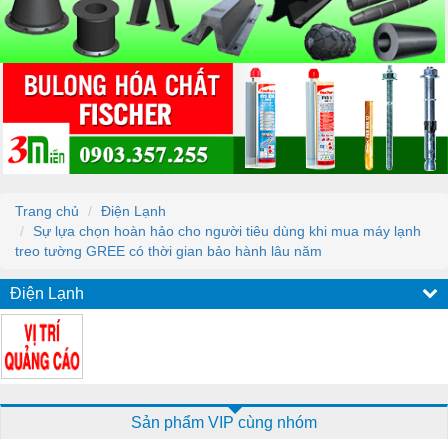
Trang chủ
Điện Lạnh
Sự lựa chọn hoàn hảo cho người tiêu dùng khi mua máy lạnh
treo tường GREE có thời gian bảo hành lâu năm
Điện Lạnh
Sản phẩm VIP cùng nhóm