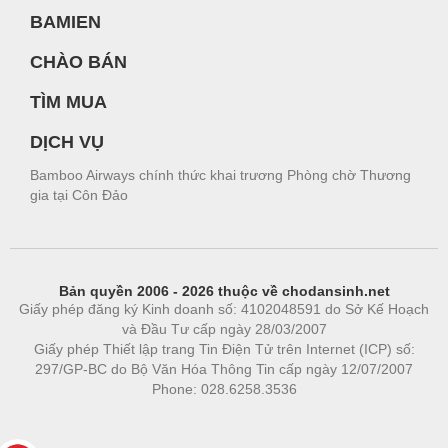
BAMIEN
CHÀO BÁN
TÌM MUA
DỊCH VỤ
Bamboo Airways chính thức khai trương Phòng chờ Thương
gia tại Côn Đảo
Bản quyền 2006 - 2026 thuộc về chodansinh.net
Giấy phép đăng ký Kinh doanh số: 4102048591 do Sở Kế Hoạch
và Đầu Tư cấp ngày 28/03/2007
Giấy phép Thiết lập trang Tin Điện Tử trên Internet (ICP) số:
297/GP-BC do Bộ Văn Hóa Thông Tin cấp ngày 12/07/2007
Phone: 028.6258.3536
Phòng trọ
|
https://bdsgroup.vn
https://kqxs123.com