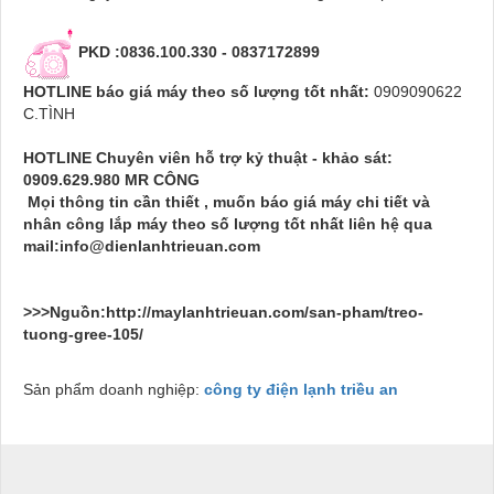
PKD
:
0836.100.330 - 0837172899
HOTLINE báo giá máy theo số lượng tốt nhất:
0909090622
C.TÌNH
HOTLINE Chuyên viên hỗ trợ kỷ thuật - khảo sát:
0909.629.980
MR CÔNG
Mọi thông tin cần thiết , muốn báo giá máy chi tiết và
nhân công lắp máy theo số lượng tốt nhất liên hệ qua
mail:
info@dienlanhtrieuan.com
>>>Nguồn:http://maylanhtrieuan.com/san-pham/treo-
tuong-gree-105/
Sản phẩm doanh nghiệp:
công ty điện lạnh triều an