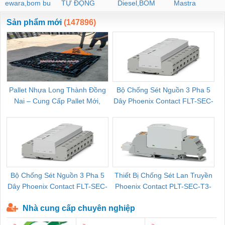
ewara,bom bu
TỰ ĐỘNG
Diesel,BOM
Mastra
ewara
CHUA CHAY
Sản phẩm mới
(147896)
Pallet Nhựa Long Thành Đồng
Bộ Chống Sét Nguồn 3 Pha 5
Nai – Cung Cấp Pallet Mới,
Dây Phoenix Contact FLT-SEC-
C
Pallet Cũ Giá Tốt
P-T1-3S-264/50-FM - 2909589
Bộ Chống Sét Nguồn 3 Pha 5
Thiết Bị Chống Sét Lan Truyền
B
Dây Phoenix Contact FLT-SEC-
Phoenix Contact PLT-SEC-T3-
P-T1-3S-440/35-FM - 2908264
230-FM-PT - 2907928
Nhà cung cấp chuyên nghiệp