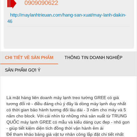
0909090622
http://maylanhtrieuan.com/hang-san-xuat/may-lanh-daikin-
46
CHI TIẾT VỀ SẢN PHẨM
THÔNG TIN DOANH NGHIỆP
SẢN PHẨM GỢI Ý
Là mặt hàng liên doanh
máy lạnh treo tường GREE
có giá
tương đối rẻ - điều đáng chú ý đây là dòng máy lạnh duy nhất
có thời gian bảo hành tương đối lâu dài - 3 năm cho máy và 5
năm cho block. Với cái nhìn từ những nhà sản xuất từ TRUNG
QUỐC máy lạnh GREE có mẫu và kiểu dáng cực đẹp - nhỏ gọn
- giúp tiết kiệm diện tích đồng thời vận hành êm ái
Để tham khảo bảng giá vật tư nhân công lắp đặt chi tiết nhất