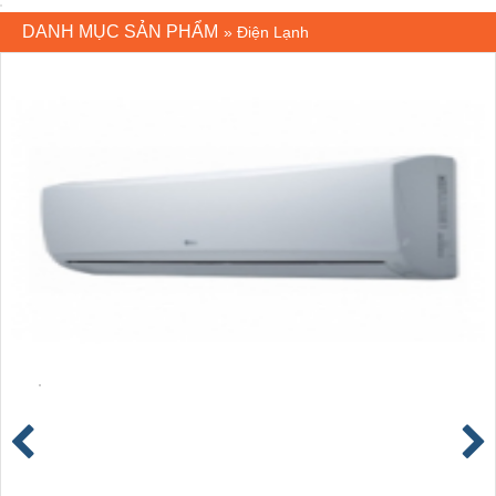
DANH MỤC SẢN PHẨM
»
Điện Lạnh