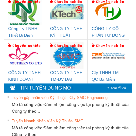
Công Ty TNHH
CÔNG TY TNHH
CÔNG TY CỔ
Thiết Bị Điện
KỸ THUẬT
PHẦN TỰ ĐỘNG
Nam Quốc Thịnh
KTECH VIỆT
TIẾN HƯNG
NAM
CÔNG TY TNHH
CONG TY TNHH
Cty TNHH TM
KINH DOANH
TM-DV DAI
QC Ba Miền
DỊCH VỤ XNK
DONG THANH
TIN TUYỂN DỤNG MỚI
» Xem tất cả
PHƯƠNG NAM
Tuyển gấp nhân viên Kỹ Thuật - Cty SMC Engineering
Mô tả công việc Đảm nhiệm công việc tại phòng kỹ thuật của
Công ty theo...
Tuyển Nhanh Nhân Viên Kỹ Thuật- SMC
Mô tả công việc Đảm nhiệm công việc tại phòng kỹ thuật của
Công ty theo...