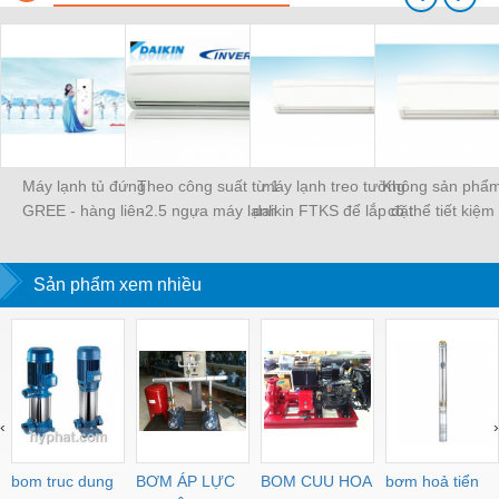
Máy lạnh tủ đứng
Theo công suất từ 1
máy lạnh treo tường
Không sản phẩ
GREE - hàng liên
-2.5 ngựa máy lạnh
daikin FTKS để lắp đặt
có thể tiết kiệm
doanh việt - trung giá
treo tường daikin
bằng máy lạnh 
rẻ
inverter FTKS rất được
tường daikin inv
Sản phẩm xem nhiều
khách hàng ưa chuộng
modem FTKC
‹
›
bom truc dung
BƠM ÁP LỰC
BOM CUU HOA
bơm hoả tiển