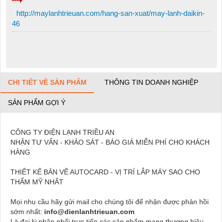
http://maylanhtrieuan.com/hang-san-xuat/may-lanh-daikin-
46
CHI TIẾT VỀ SẢN PHẨM
THÔNG TIN DOANH NGHIỆP
SẢN PHẨM GỢI Ý
CÔNG TY ĐIỆN LẠNH TRIỀU AN
NHẬN TƯ VẤN - KHẢO SÁT - BÁO GIÁ MIỄN PHÍ CHO KHÁCH
HÀNG
THIẾT KẾ BẢN VẼ AUTOCARD - VỊ TRÍ LẮP MÁY SAO CHO
THẨM MỸ NHẤT
Mọi nhu cầu hãy gửi mail cho chúng tôi để nhận được phản hồi
sớm nhất:
info@dienlanhtrieuan.com
Là đại lý phân phối trực tiếp các sản phẩm mang thương hiệu