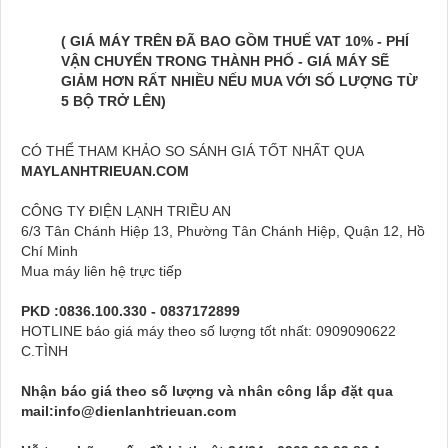
( GIÁ MÁY TRÊN ĐÃ BAO GỒM THUẾ VAT 10% - PHÍ
VẬN CHUYỂN TRONG THÀNH PHỐ - GIÁ MÁY SẼ
GIẢM HƠN RẤT NHIỀU NẾU MUA VỚI SỐ LƯỢNG TỪ
5 BỘ TRỞ LÊN)
CÓ THỂ THAM KHẢO SO SÁNH GIÁ TỐT NHẤT QUA
MAYLANHTRIEUAN.COM
CÔNG TY ĐIỆN LẠNH TRIỀU AN
6/3 Tân Chánh Hiệp 13, Phường Tân Chánh Hiệp, Quận 12, Hồ
Chí Minh
Mua máy liên hệ trực tiếp
PKD
:
0836.100.330 - 0837172899
HOTLINE báo giá máy theo số lượng tốt nhất:
0909090622
C.TÌNH
Nhận báo giá theo số lượng và nhân công lắp đặt qua
mail:
info@dienlanhtrieuan.com