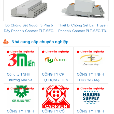
Bộ Chống Sét Nguồn 3 Pha 5
Thiết Bị Chống Sét Lan Truyền
B
Dây Phoenix Contact FLT-SEC-
Phoenix Contact PLT-SEC-T3-
P-T1-3S-440/35-FM - 2908264
230-FM-PT - 2907928
Nhà cung cấp chuyên nghiệp
Công ty TNHH
CÔNG TY CP
CÔNG TY TNHH
Thương Mại SX
TỰ ĐỘNG TIẾN
THƯƠNG MẠI
Ba Miền
HƯNG
THIÊN ÂN VIỆT
NAM
CÔNG TY TNHH
CÔNG TY CỔ
CÔNG TY TNHH