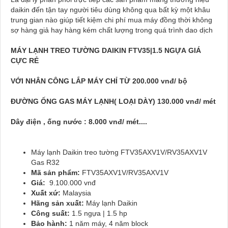
daikin đến tận tay người tiêu dùng không qua bất kỳ một khâu
trung gian nào giúp tiết kiệm chi phí mua máy đồng thời không
sợ hàng giả hay hàng kém chất lượng trong quá trình dao dịch
MÁY LẠNH TREO TƯỜNG DAIKIN FTV35|1.5 NGỰA GIÁ
CỰC RẺ
VỚI NHÂN CÔNG LẮP MÁY CHỈ TỪ 200.000 vnđ/ bộ
ĐƯỜNG ỐNG GAS MÁY LẠNH( LOẠI DÀY) 130.000 vnđ/ mét
Dây điện , ống nước : 8.000 vnđ/ mét....
Máy lạnh Daikin treo tường FTV35AXV1V/RV35AXV1V
Gas R32
Mã sản phẩm:
FTV35AXV1V/RV35AXV1V
Giá:
9.100.000 vnđ
Xuất xứ:
Malaysia
Hãng sản xuất:
Máy lạnh Daikin
Công suất:
1.5 ngựa | 1.5 hp
Bảo hành:
1 năm máy, 4 năm block