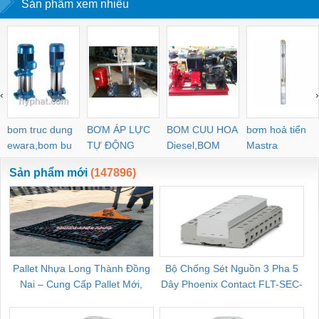
Sản phẩm xem nhiều
khách hàng ưa chuộng
modem FTKC
‹
›
bom truc dung
BƠM ÁP LỰC
BOM CUU HOA
bơm hoả tiển
ewara,bom bu
TỰ ĐỘNG
Diesel,BOM
Mastra
ewara
CHUA CHAY
Sản phẩm mới
(147896)
Pallet Nhựa Long Thành Đồng
Bộ Chống Sét Nguồn 3 Pha 5
Nai – Cung Cấp Pallet Mới,
Dây Phoenix Contact FLT-SEC-
C
Pallet Cũ Giá Tốt
P-T1-3S-264/50-FM - 2909589