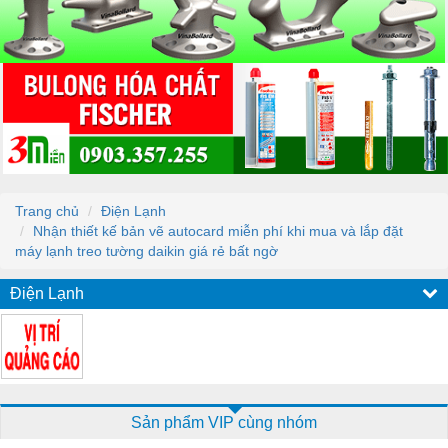
Trang chủ
Điện Lạnh
Nhận thiết kế bản vẽ autocard miễn phí khi mua và lắp đặt
máy lạnh treo tường daikin giá rẻ bất ngờ
Điện Lạnh
Sản phẩm VIP cùng nhóm