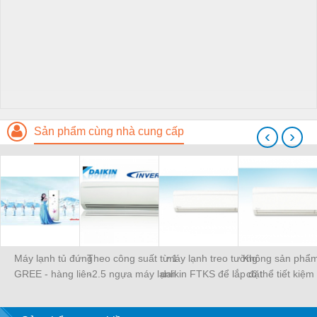
Sản phẩm cùng nhà cung cấp
‹
›
Máy lạnh tủ đứng
Theo công suất từ 1
máy lạnh treo tường
Không sản phẩ
GREE - hàng liên
-2.5 ngựa máy lạnh
daikin FTKS để lắp đặt
có thể tiết kiệm
doanh việt - trung giá
treo tường daikin
bằng máy lạnh 
rẻ
inverter FTKS rất được
tường daikin inv