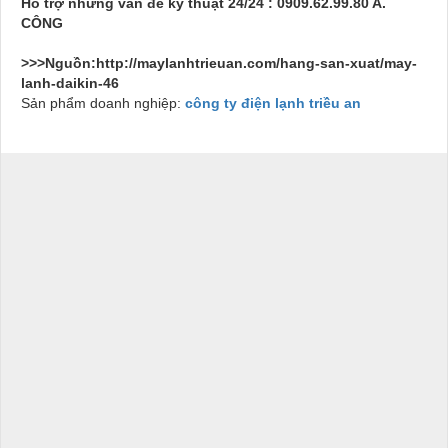
Hỗ trợ những vấn đề kỷ thuật 24/24 :
0909.62.99.80 A.
CÔNG
>>>Nguồn:http://maylanhtrieuan.com/hang-san-xuat/may-
lanh-daikin-46
Sản phẩm doanh nghiệp:
công ty điện lạnh triều an