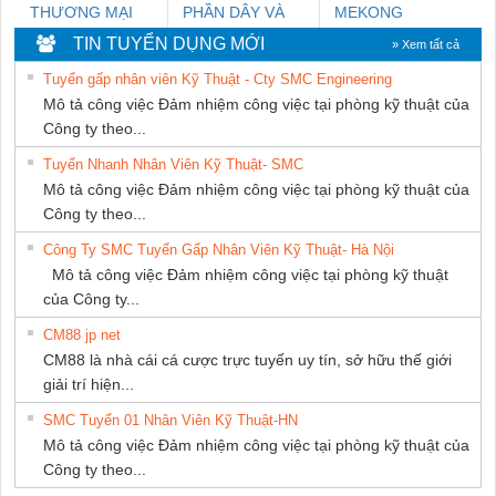
THƯƠNG MẠI
PHẦN DÂY VÀ
MEKONG
DỊCH VỤ KỸ
CÁP ĐIỆN
MARINE
TIN TUYỂN DỤNG MỚI
» Xem tất cả
THUẬT ĐIỆN CƠ
THƯỢNG ĐÌNH
SUPPLY
Tuyển gấp nhân viên Kỹ Thuật - Cty SMC Engineering
GIA HƯNG PHÁT
Mô tả công việc Đảm nhiệm công việc tại phòng kỹ thuật của
Công ty theo...
Tuyển Nhanh Nhân Viên Kỹ Thuật- SMC
Mô tả công việc Đảm nhiệm công việc tại phòng kỹ thuật của
Công ty theo...
Công Ty SMC Tuyển Gấp Nhân Viên Kỹ Thuật- Hà Nội
Mô tả công việc Đảm nhiệm công việc tại phòng kỹ thuật
của Công ty...
CM88 jp net
CM88 là nhà cái cá cược trực tuyến uy tín, sở hữu thế giới
giải trí hiện...
SMC Tuyển 01 Nhân Viên Kỹ Thuật-HN
Mô tả công việc Đảm nhiệm công việc tại phòng kỹ thuật của
Công ty theo...