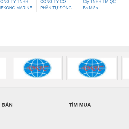
ÔNG TY TNHH
CÔNG TY CỔ
Cty TNHH TM QC
MEKONG MARINE
PHẦN TỰ ĐỘNG
Ba Miền
ưu Điện AC
Mô-đun Ắc Quy UPS
Rơ Le An Toàn
Bộ g
UPPLY
TIẾN HƯNG
 Suất Cao
Phoenix Contact
Phoenix Contact
nix Contact
QUINT-HP-
2981059 – PSR-
TRAN
INT-HP-
BAT/PB/48DC/7.0AH/PT
SCP-
1K5 H
0AC/2.5KVA/PT
- 1133819
24UC/ESL4/3X1/1X2/B
 1136815
 BÁN
TÌM MUA