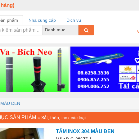
 hàng)
Sản phẩm
Nhà cung cấp
Dịch vụ
Danh mục
V
 MÀU ĐEN
MỤC SẢN PHẨM
»
Sắt, thép, inox các loại
TẤM INOX 304 MÀU ĐEN
Mã số:
G-28677-1