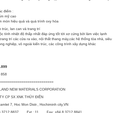
c điểm :
hẩm mỹ cao
n mòn hiệu quả và quá trình oxy hóa
​​trúc, lan can và trang trí
ộc tính nhiệt độ thấp nhất đáp ứng tốt tới xơ cứng bởi làm việc lạnh
rang trí các cửa ra vào, nội thất thang máy,các hệ thống tòa nhà, siêu
ng nghiệp, vỏ ngoài kiến trúc, các công trình xây dựng khác
.899
 858
===========================
LAND NEW MATERIALS CORPORATION
Y CP SX XNK THỦY ĐIỀN
mlet 7, Hoc Mon Distr., Hochiminh city,VN
4.8 3712 8837 Ext.: 11 Fax: +84.8 3712 8841