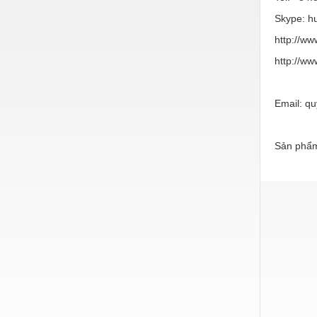
Hóa chất-Trang thiết bị
Skype: h
Kệ công nghiệp
http://ww
Khí nén - Thiết bị
http://w
Khuôn mẫu - Phụ tùng
Email: q
Lọc công nghiệp
Máy công cụ - Phụ tùng
Sản phẩm
Mỏ - Trang thiết bị
Mô tơ - Hộp số
Môi trường - Thiết bị
Nâng hạ - Trang thiết bị
Nội - Ngoại thất - văn phòng
Nồi hơi - Trang thiết bị
Nông nghiệp - Thiết bị