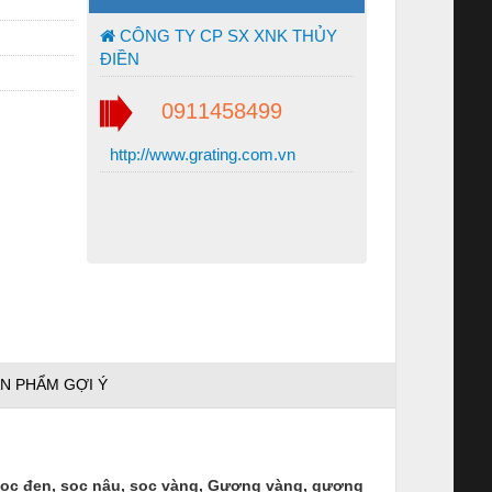
CÔNG TY CP SX XNK THỦY
ĐIỀN
0911458499
http://www.grating.com.vn
N PHẨM GỢI Ý
 sọc đen, sọc nâu, sọc vàng, Gương vàng, gương