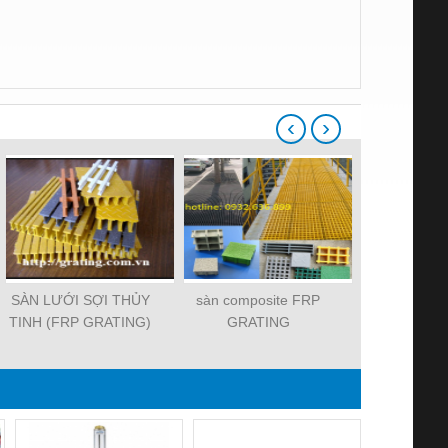
‹
›
SÀN LƯỚI SỢI THỦY
sàn composite FRP
Tấm Sàn L
TINH (FRP GRATING)
GRATING
Thủy Tinh K
Chấ