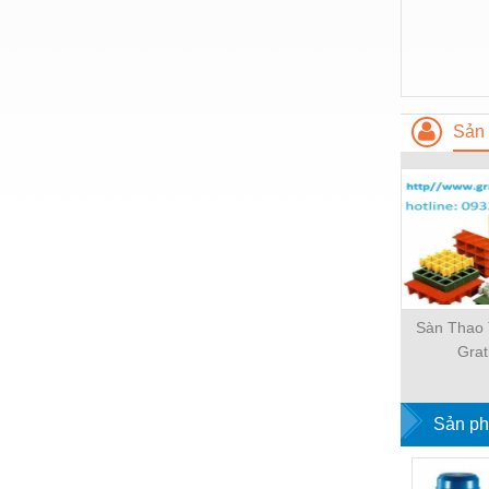
Nước-Vật tư thiết bị
Phốt cơ khí
Sắt, thép, inox các loại
Sản 
Thí nghiệm-Trang thiết bị
Thiết bị chiếu sáng
Thiết bị chống sét
Thiết bị an ninh
Thiết bị công nghiệp
Sàn Thao
Thiết bị công trình
Grat
Thiết bị điện
Thiết bị giáo dục
Sản ph
Thiết bị khác