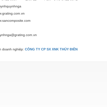
uynhquynhnga
w.grating.com.vn
ww.sancomposite.com
uynhnga@grating.com.vn
 doanh nghiệp:
CÔNG TY CP SX XNK THỦY ĐIỀN