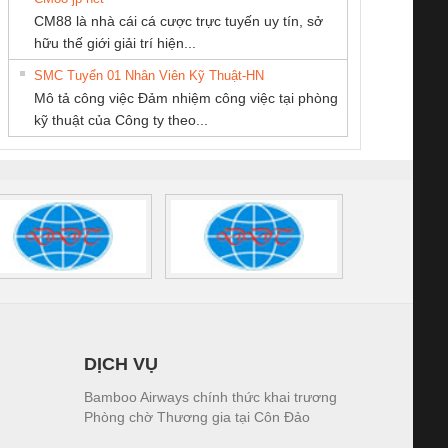
Tan Dong Cang
Công ty TNHH
Công Ty TNHH
CM88 là nhà cái cá cược trực tuyến uy tín, sở
company LTD
Thương Mại SX
Thiết Bị Điện Nam
iám sát chuỗi
Bộ chỉnh lưu nguồn
Nẹp nhôm chống
Bộ c
hữu thế giới giải trí hiện...
Ba Miền
Quốc Thịnh
tấm pin
điện TRANSCLINIC
trơn Đà Nẵng
giám 
SMC Tuyển 01 Nhân Viên Kỹ Thuật-HN
SCLINIC 16I+
BKE 1K5.4
Sola
Mô tả công việc Đảm nhiệm công việc tại phòng
 (2502520000)
(7791400879)2. Giá
TRAN
kỹ thuật của Công ty theo...
1K5.4
DỊCH VỤ
Bamboo Airways chính thức khai trương
Phòng chờ Thương gia tại Côn Đảo