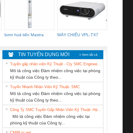
›
bơm hoả tiển Mastra
MÁY CHIẾU VPL-TX7
BOM DINH
WHITE
TIN TUYỂN DỤNG MỚI
» Xem tất cả
Tuyển gấp nhân viên Kỹ Thuật - Cty SMC Engineering
Mô tả công việc Đảm nhiệm công việc tại phòng
kỹ thuật của Công ty theo...
Tuyển Nhanh Nhân Viên Kỹ Thuật- SMC
CÔNG TY CP TỰ
CÔNG TY TNHH
CONG TY TNHH
 Le An Toàn
Bộ giám sát chuỗi
Bộ giám sát dòng
Bộ ng
Mô tả công việc Đảm nhiệm công việc tại phòng
ĐỘNG TIẾN
THƯƠNG MẠI
TM-DV DAI DONG
enix Contact
tấm pin
điện chuỗi
ray W
kỹ thuật của Công ty theo...
HƯNG
THIÊN ÂN VIỆT
THANH
6960 – PSR-
TRANSCLINIC 16I+
TRANSCLINIC 16I+
BAS 
Công Ty SMC Tuyển Gấp Nhân Viên Kỹ Thuật- Hà Nội
NAM
SCP-
1K5 L (2433950000)
(2008130000)
(28
Mô tả công việc Đảm nhiệm công việc tại
/FSP/2X1/1X2
phòng kỹ thuật của Công ty...
CM88 jp net