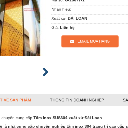
Nhãn hiệu:
Xuất xứ:
ĐÀI LOAN
Giá:
Liên hệ
EMAIL MUA HÀNG
ẾT VỀ SẢN PHẨM
THÔNG TIN DOANH NGHIỆP
SẢ
i chuyên cung cấp
Tấm Inox SUS304 xuất xứ Đài Loan
i là nhà cung cấp chuyên nghiệp tấm inox 304 trang trí cao cấp