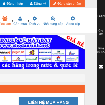
Đăng nhập
Đăng ký
Đăng sản phẩm
Tin tức
iệc làm
Cần mua
Dịch vụ
Nhà cung cấp
Video clip
Quy
định
Bảng
giá QC
LIÊN HỆ MUA HÀNG