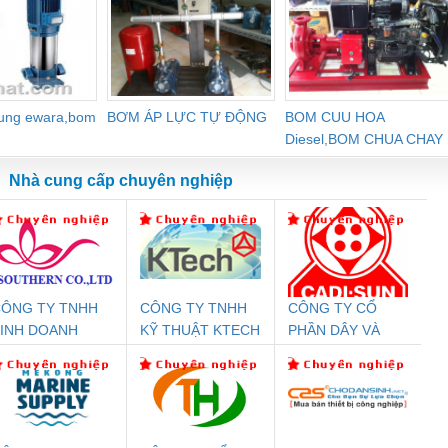
dung ewara,bom
BƠM ÁP LỰC TỰ ĐỘNG
BOM CUU HOA
Diesel,BOM CHUA CHAY
Nhà cung cấp chuyên nghiệp
ÔNG TY TNHH
CÔNG TY TNHH
CÔNG TY CỔ
Đệm An Toàn
Rơ Le An Toàn
Bộ Lặp Tín Hiệu
Rơ
INH DOANH
KỸ THUẬT KTECH
PHẦN DÂY VÀ
nix Contact
Phoenix Contact
PROFIBUS Phoenix
Pho
ỊCH VỤ XNK
VIỆT NAM
CÁP ĐIỆN
PC20-1NO-
PSR-SCP-
Contact PSI-REP-
298
PHƯƠNG NAM
THƯỢNG ĐÌNH
24DC-SP -
24UC/ESL4/3X1/1X2/B
PROFIBUS/12MB -
700578
- 2981059
2708863
24DC