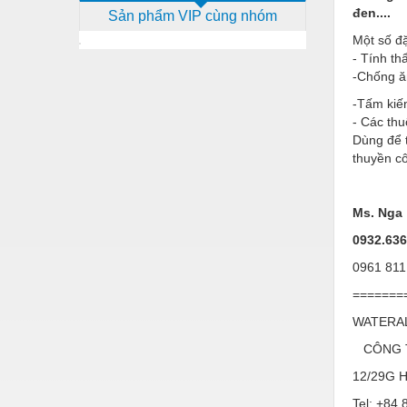
đen....
Sản phẩm VIP cùng nhóm
Dịch vụ - Thi công
Một số đặ
Điện công nghiệp
- Tính t
-Chống ă
Điện gia dụng
-Tấm kiến 
Điện Lạnh
- Các thu
Dùng để t
Đóng tàu Thiết bị
thuyền cô
Đúc chính xác Thiết bị
Ms. Nga
Dụng cụ cầm tay
0932.636
Dụng cụ cắt gọt
0961 811
Dụng cụ điện
=======
Dụng cụ đo
WATERA
Gỗ - Trang thiết bị
CÔNG T
12/29G Ha
Hàn cắt - Thiết bị
Tel: +8