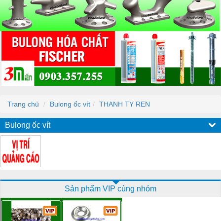
Trang chủ
Bulong ốc vít
THANH TY REN
Bulong ốc vít
Sản phẩm VIP cùng nhóm