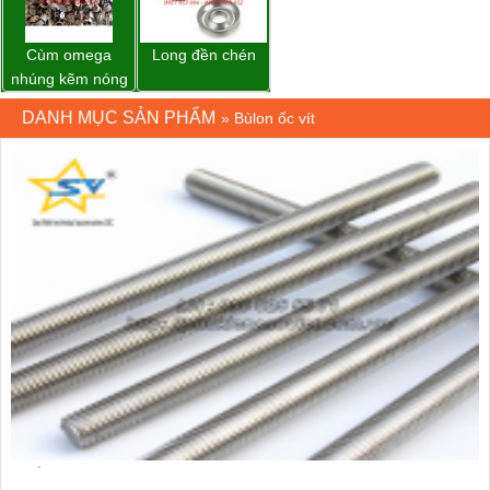
Cùm omega
Long đền chén
nhúng kẽm nóng
DANH MỤC SẢN PHẨM
»
Bùlon ốc vít