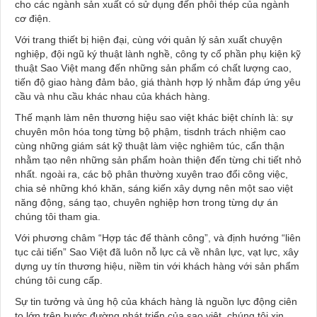
cho các ngành sản xuất có sử dụng đến phôi thép của ngành
cơ điện.
Với trang thiết bị hiện đại, cùng với quản lý sản xuất chuyện
nghiệp, đội ngũ ký thuật lành nghề, công ty cổ phần phụ kiện kỹ
thuật Sao Việt mang đến những sản phẩm có chất lượng cao,
tiến độ giao hàng đảm bảo, giá thành hợp lý nhằm đáp ứng yêu
cầu và nhu cầu khác nhau của khách hàng.
Thế mạnh làm nên thương hiệu sao việt khác biệt chính là: sự
chuyên môn hóa tong từng bộ phậm, tisdnh trách nhiệm cao
cùng những giám sát kỹ thuật làm việc nghiêm túc, cẩn thận
nhằm tạo nên những sản phẩm hoàn thiện đến từng chi tiết nhỏ
nhất. ngoài ra, các bộ phân thường xuyên trao đổi công việc,
chia sẻ những khó khăn, sáng kiến xây dựng nên một sao việt
năng động, sáng tạo, chuyên nghiệp hơn trong từng dự án
chúng tôi tham gia.
Với phương châm “Hợp tác để thành công”, và định hướng “liên
tục cải tiến” Sao Việt đã luôn nỗ lực cả về nhân lực, vạt lực, xây
dựng uy tín thương hiệu, niềm tin với khách hàng với sản phẩm
chúng tôi cung cấp.
Sự tin tưởng và ủng hộ của khách hàng là nguồn lực động ciên
to lớn trên bước đường phát triển của sao việt. chúng tôi xin