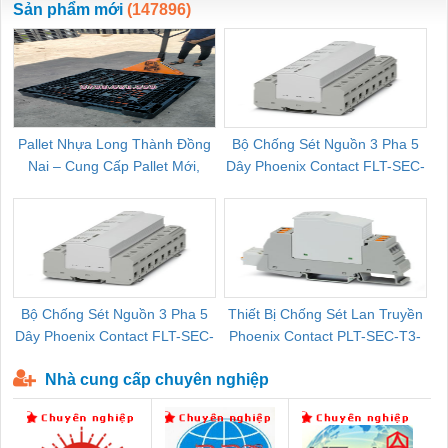
Sản phẩm mới
(147896)
Pallet Nhựa Long Thành Đồng
Bộ Chống Sét Nguồn 3 Pha 5
Nai – Cung Cấp Pallet Mới,
Dây Phoenix Contact FLT-SEC-
C
Pallet Cũ Giá Tốt
P-T1-3S-264/50-FM - 2909589
Bộ Chống Sét Nguồn 3 Pha 5
Thiết Bị Chống Sét Lan Truyền
B
Dây Phoenix Contact FLT-SEC-
Phoenix Contact PLT-SEC-T3-
P-T1-3S-440/35-FM - 2908264
230-FM-PT - 2907928
Nhà cung cấp chuyên nghiệp