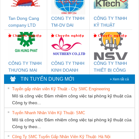
Tan Dong Cang
CONG TY TNHH
CÔNG TY TNHH
company LTD
TM-DV DAI
KỸ THUẬT
DONG THANH
KTECH VIỆT
NAM
CÔNG TY TNHH
CÔNG TY TNHH
CÔNG TY TNHH
THƯƠNG MẠI
KINH DOANH
THIẾT BỊ CÔNG
DỊCH VỤ KỸ
DỊCH VỤ XNK
NGHIỆP NIHON
TIN TUYỂN DỤNG MỚI
» Xem tất cả
THUẬT ĐIỆN CƠ
PHƯƠNG NAM
SETSUBI VIỆT
Tuyển gấp nhân viên Kỹ Thuật - Cty SMC Engineering
GIA HƯNG PHÁT
NAM
Mô tả công việc Đảm nhiệm công việc tại phòng kỹ thuật của
Công ty theo...
Tuyển Nhanh Nhân Viên Kỹ Thuật- SMC
Mô tả công việc Đảm nhiệm công việc tại phòng kỹ thuật của
Công ty theo...
Công Ty SMC Tuyển Gấp Nhân Viên Kỹ Thuật- Hà Nội