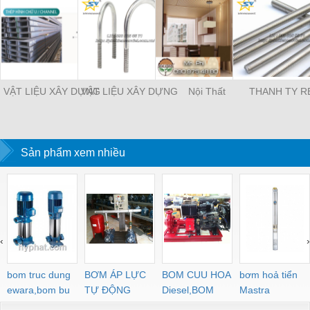
VẬT LIỆU XÂY DỰNG
VẬT LIỆU XÂY DỰNG
Nội Thất
THANH TY R
Sản phẩm xem nhiều
‹
›
bom truc dung
BƠM ÁP LỰC
BOM CUU HOA
bơm hoả tiển
ewara,bom bu
TỰ ĐỘNG
Diesel,BOM
Mastra
ewara
CHUA CHAY