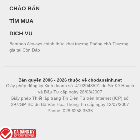
CHÀO BÁN
TÌM MUA
DỊCH VỤ
Bamboo Airways chính thức khai trương Phòng chờ Thương
gia tại Côn Đảo
Bản quyền 2006 - 2026 thuộc về chodansinh.net
Giấy phép đăng ký Kinh doanh số: 4102048591 do Sở Kế Hoạch
và Đầu Tư cấp ngày 28/03/2007
Giấy phép Thiết lập trang Tin Điện Tử trên Internet (ICP) số:
297/GP-BC do Bộ Văn Hóa Thông Tin cấp ngày 12/07/2007
Phone: 028.6258.3536
Phòng trọ
|
https://bdsgroup.vn
https://kqxs123.com