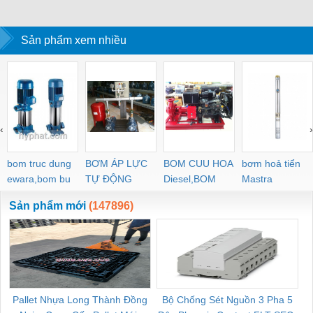
Sản phẩm xem nhiều
‹
›
bom truc dung
BƠM ÁP LỰC
BOM CUU HOA
bơm hoả tiển
ewara,bom bu
TỰ ĐỘNG
Diesel,BOM
Mastra
ewara
CHUA CHAY
Sản phẩm mới
(147896)
Pallet Nhựa Long Thành Đồng
Bộ Chống Sét Nguồn 3 Pha 5