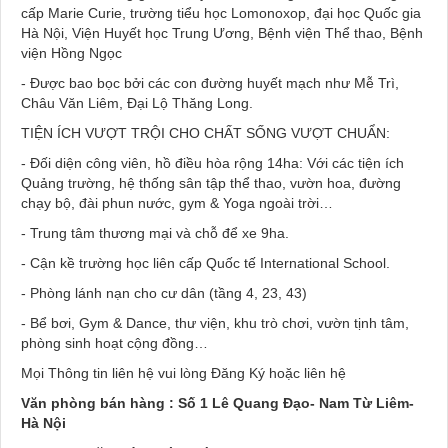
cấp Marie Curie, trường tiểu học Lomonoxop, đại học Quốc gia
Hà Nội, Viện Huyết học Trung Ương, Bệnh viện Thể thao, Bệnh
viện Hồng Ngọc
- Được bao bọc bởi các con đường huyết mạch như Mễ Trì,
Châu Văn Liêm, Đại Lộ Thăng Long.
TIỆN ÍCH VƯỢT TRỘI CHO CHẤT SỐNG VƯỢT CHUẨN:
- Đối diện công viên, hồ điều hòa rộng 14ha: Với các tiện ích
Quảng trường, hệ thống sân tập thể thao, vườn hoa, đường
chạy bộ, đài phun nước, gym & Yoga ngoài trời…
- Trung tâm thương mại và chỗ để xe 9ha.
- Cận kề trường học liên cấp Quốc tế International School.
- Phòng lánh nạn cho cư dân (tầng 4, 23, 43)
- Bể bơi, Gym & Dance, thư viện, khu trò chơi, vườn tịnh tâm,
phòng sinh hoạt cộng đồng…
Mọi Thông tin liên hệ vui lòng Đăng Ký hoặc liên hệ
Văn phòng bán hàng :
Số 1 Lê Quang Đạo- Nam Từ Liêm-
Hà Nội