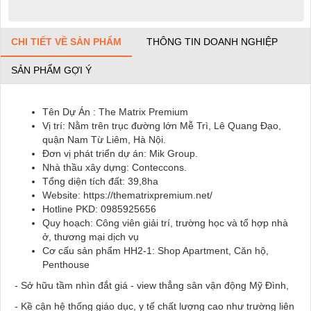
CHI TIẾT VỀ SẢN PHẨM
THÔNG TIN DOANH NGHIỆP
SẢN PHẨM GỢI Ý
Tên Dự Án : The Matrix Premium
Vị trí: Nằm trên trục đường lớn Mễ Trì, Lê Quang Đạo,
quận Nam Từ Liêm, Hà Nội.
Đơn vị phát triển dự án: Mik Group.
Nhà thầu xây dựng: Conteccons.
Tổng diện tích đất: 39,8ha
Website: https://thematrixpremium.net/
Hotline PKD: 0985925656
Quy hoạch: Công viên giải trí, trường học và tổ hợp nhà
ở, thương mại dịch vụ
Cơ cấu sản phẩm HH2-1: Shop Apartment, Căn hộ,
Penthouse
- Sở hữu tầm nhìn đắt giá - view thẳng sân vận động Mỹ Đình,
- Kề cận hệ thống giáo dục, y tế chất lượng cao như trường liên