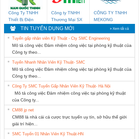
Công Ty TNHH
Công ty TNHH
CÔNG TY TNHH
Thiết Bị Điện
Thương Mại SX
MEKONG
Nam Quốc Thịnh
Ba Miền
MARINE
TIN TUYỂN DỤNG MỚI
» Xem tất cả
SUPPLY
Tuyển gấp nhân viên Kỹ Thuật - Cty SMC Engineering
Mô tả công việc Đảm nhiệm công việc tại phòng kỹ thuật của
Công ty theo...
Tuyển Nhanh Nhân Viên Kỹ Thuật- SMC
Mô tả công việc Đảm nhiệm công việc tại phòng kỹ thuật của
Công ty theo...
Công Ty SMC Tuyển Gấp Nhân Viên Kỹ Thuật- Hà Nội
Mô tả công việc Đảm nhiệm công việc tại phòng kỹ thuật
của Công ty...
CM88 jp net
CM88 là nhà cái cá cược trực tuyến uy tín, sở hữu thế giới
giải trí hiện...
SMC Tuyển 01 Nhân Viên Kỹ Thuật-HN