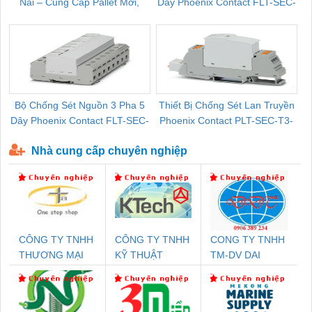
Nai – Cung Cấp Pallet Mới,
Dây Phoenix Contact FLT-SEC-
C
Pallet Cũ Giá Tốt
P-T1-3S-264/50-FM - 2909589
Bộ Chống Sét Nguồn 3 Pha 5
Thiết Bị Chống Sét Lan Truyền
B
Dây Phoenix Contact FLT-SEC-
Phoenix Contact PLT-SEC-T3-
P-T1-3S-440/35-FM - 2908264
230-FM-PT - 2907928
Nhà cung cấp chuyên nghiệp
CÔNG TY TNHH
CÔNG TY TNHH
CONG TY TNHH
THƯƠNG MẠI
KỸ THUẬT
TM-DV DAI
THIÊN ÂN VIỆT
KTECH VIỆT
DONG THANH
NAM
NAM