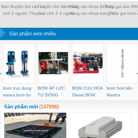
Bán thuyền tôn câu cá
Thuyền tôn đánh bắt
Hàng rào nhựa lõi thép,
Thép gai dao ĐK
chở 2 người, Thuyền
cá chở 2-3 người
Hàng rào nhựa trang trí
Thép gai hình
Inox
quân đội
Sản phẩm xem nhiều
‹
›
bom truc dung
BƠM ÁP LỰC
BOM CUU HOA
bơm hoả tiển
ewara,bom bu
TỰ ĐỘNG
Diesel,BOM
Mastra
ewara
CHUA CHAY
Sản phẩm mới
(147896)