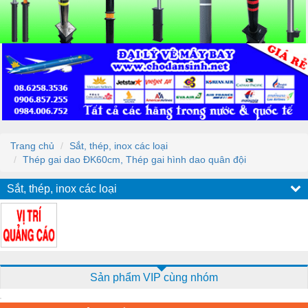
Trang chủ
Sắt, thép, inox các loại
Thép gai dao ĐK60cm, Thép gai hình dao quân đội
Sắt, thép, inox các loại
Sản phẩm VIP cùng nhóm