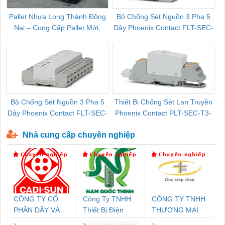
Pallet Nhựa Long Thành Đồng
Bộ Chống Sét Nguồn 3 Pha 5
Nai – Cung Cấp Pallet Mới,
Dây Phoenix Contact FLT-SEC-
C
Pallet Cũ Giá Tốt
P-T1-3S-264/50-FM - 2909589
Bộ Chống Sét Nguồn 3 Pha 5
Thiết Bị Chống Sét Lan Truyền
B
Dây Phoenix Contact FLT-SEC-
Phoenix Contact PLT-SEC-T3-
P-T1-3S-440/35-FM - 2908264
230-FM-PT - 2907928
Nhà cung cấp chuyên nghiệp
CÔNG TY CỔ
Công Ty TNHH
CÔNG TY TNHH
PHẦN DÂY VÀ
Thiết Bị Điện
THƯƠNG MẠI
CÁP ĐIỆN
Nam Quốc Thịnh
THIÊN ÂN VIỆT