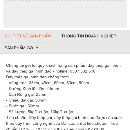
CHI TIẾT VỀ SẢN PHẨM
THÔNG TIN DOANH NGHIỆP
SẢN PHẨM GỢI Ý
Chúng tôi gửi tới quý khách hàng sản phẩm dây thép gai nhọn
và dây thép gai hình dao - hotline: 0397.331.678
Dây thép gai hình dao chống trộm
- Vòng tròn: 35cm, 45cm, 60cm, 80cm, 90cm
- Đường Kính lõi dây: 2.5mm
- Bản Rộng gai: 23mm
- Chiều dài gai: 30mm
- Bước gai: 50mm
- Số lượng: 5kg/1 cuộn; 10kg/1 cuộn
Tiêu chuẩn: Dây thép gai, dây thép gai hình dao được sản xuất
theo quy trình công nghệ của Đài Loan, đạt tiêu chuẩn:- Tiêu
chuẩn TCVN TCVC 197 : 2002.- Tiêu chuẩn ISO2008.