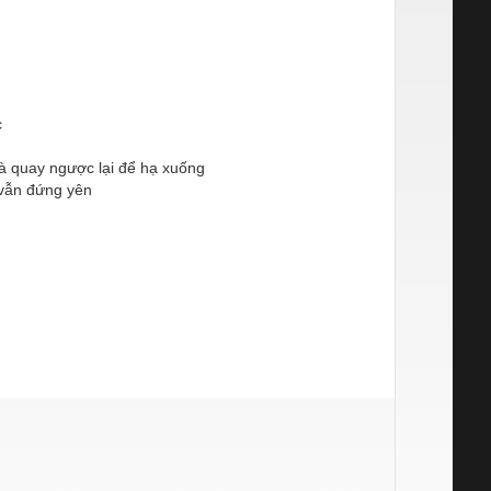
c
à quay ngược lại để hạ xuống
i vẫn đứng yên