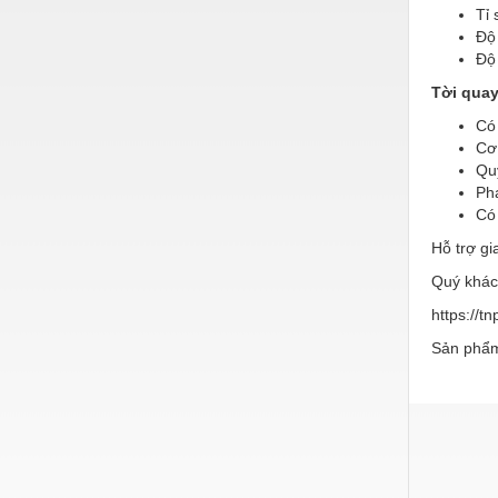
Hóa chất-Trang thiết bị
Tỉ 
Độ 
Kệ công nghiệp
Độ
Khí nén - Thiết bị
Tời quay
Khuôn mẫu - Phụ tùng
Có
Cơ
Lọc công nghiệp
Qu
Pha
Máy công cụ - Phụ tùng
Có 
Mỏ - Trang thiết bị
Hỗ trợ gi
Quý khách
Mô tơ - Hộp số
https://t
Môi trường - Thiết bị
Sản phẩm
Nâng hạ - Trang thiết bị
Nội - Ngoại thất - văn phòng
Nồi hơi - Trang thiết bị
Nông nghiệp - Thiết bị