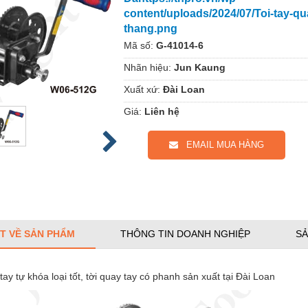
content/uploads/2024/07/Toi-tay-qu
thang.png
Mã số:
G-41014-6
Nhãn hiệu:
Jun Kaung
Xuất xứ:
Đài Loan
Giá:
Liên hệ
EMAIL MUA HÀNG
ẾT VỀ SẢN PHẨM
THÔNG TIN DOANH NGHIỆP
SẢ
tay tự khóa loại tốt, tời quay tay có phanh sản xuất tại Đài Loan