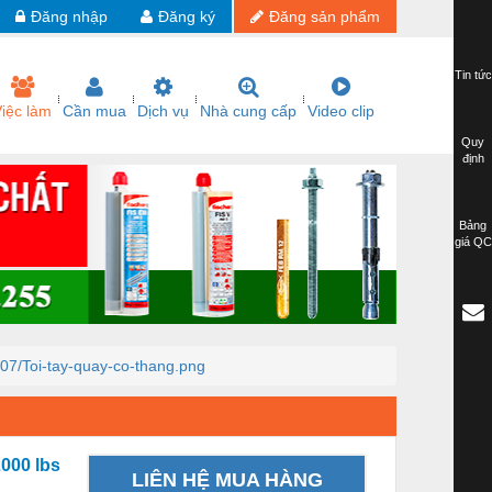
Đăng nhập
Đăng ký
Đăng sản phẩm
Tin tức
iệc làm
Cần mua
Dịch vụ
Nhà cung cấp
Video clip
Quy
định
Bảng
giá QC
/07/Toi-tay-quay-co-thang.png
2000 lbs
LIÊN HỆ MUA HÀNG