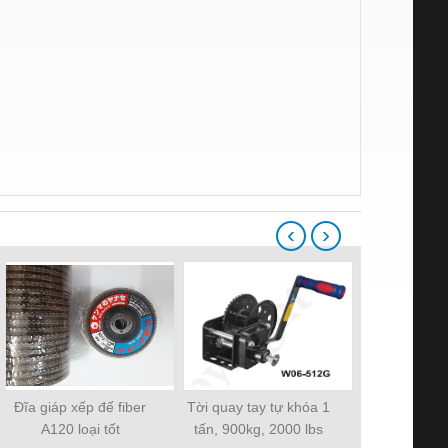
‹
›
Đĩa giáp xếp đế fiber
Tời quay tay tự khóa 1
Đĩa cắt sắt 
A120 loại tốt
tấn, 900kg, 2000 lbs
loại tố