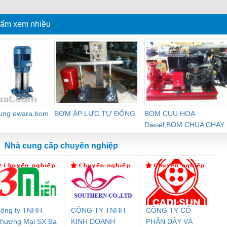
á tốt
ẩm xem nhiều
dung ewara,bom
BƠM ÁP LỰC TỰ ĐỘNG
BOM CUU HOA
Diesel,BOM CHUA CHAY
Nhà cung cấp chuyên nghiệp
ông ty TNHH
CÔNG TY TNHH
CÔNG TY CỔ
Đệm An Toàn
Rơ Le An Toàn
Bộ Lặp Tín Hiệu
Rơ
hương Mại SX Ba
KINH DOANH
PHẦN DÂY VÀ
nix Contact
Phoenix Contact
PROFIBUS Phoenix
Pho