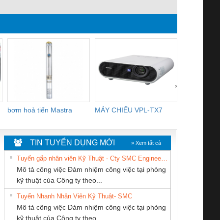
Đahttps://tnpro.vn/wp-
content/uploads/2024/07/Toi-
tay-quay-co-thang.png
›
bơm hoả tiển Mastra
MÁY CHIẾU VPL-TX7
BOM DINH
WHITE
TIN TUYỂN DỤNG MỚI
» Xem tất cả
Tuyển gấp nhân viên Kỹ Thuật - Cty SMC Engineering
Mô tả công việc Đảm nhiệm công việc tại phòng
kỹ thuật của Công ty theo...
Tuyển Nhanh Nhân Viên Kỹ Thuật- SMC
CÔNG TY TNHH
Công Ty TNHH
CONG TY TNHH
 Le An Toàn
Bộ giám sát chuỗi
Bộ giám sát dòng
Bộ ng
Mô tả công việc Đảm nhiệm công việc tại phòng
KỸ THUẬT KTECH
Thiết Bị Điện Nam
TM-DV DAI DONG
enix Contact
tấm pin
điện chuỗi
ray W
kỹ thuật của Công ty theo...