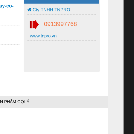
ay-co-
Cty TNHH TNPRO
0913997768
www.tnpro.vn
N PHẨM GỢI Ý