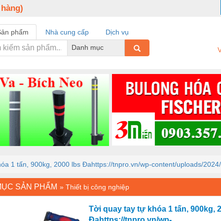
 hàng)
Sản phẩm
Nhà cung cấp
Dịch vụ
Danh mục
V
hóa 1 tấn, 900kg, 2000 lbs Đahttps://tnpro.vn/wp-content/uploads/2024
MỤC SẢN PHẨM
»
Thiết bị công nghiệp
Tời quay tay tự khóa 1 tấn, 900kg, 
Đahttps://tnpro.vn/wp-