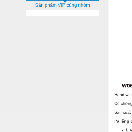
Sản phẩm VIP cùng nhóm
Dịch vụ - Thi công
Điện công nghiệp
Điện gia dụng
Điện Lạnh
Đóng tàu Thiết bị
Đúc chính xác Thiết bị
Dụng cụ cầm tay
Dụng cụ cắt gọt
Dụng cụ điện
Hand win
Dụng cụ đo
Có chứng
Gỗ - Trang thiết bị
Sản xuất
Pa lăng
Hàn cắt - Thiết bị
Lự