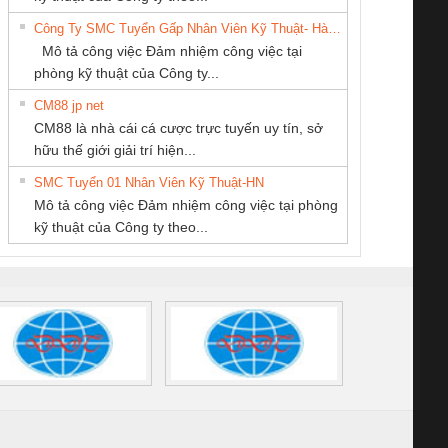
VIỆT NAM
Quốc Thịnh
THANH
6960 – PSR-
TRANSCLINIC 16I+
TRANSCLINIC 16I+
BAS 
Công Ty SMC Tuyển Gấp Nhân Viên Kỹ Thuật- Hà Nội
SCP-
1K5 L (2433950000)
(2008130000)
(28
Mô tả công việc Đảm nhiệm công việc tại
/FSP/2X1/1X2
phòng kỹ thuật của Công ty...
CM88 jp net
CÔNG TY CP TỰ
CÔNG TY TNHH
CÔNG TY TNHH
CM88 là nhà cái cá cược trực tuyến uy tín, sở
ĐỘNG TIẾN
THIẾT BỊ CÔNG
THƯƠNG MẠI
iám sát chuỗi
Bộ chỉnh lưu nguồn
Nẹp nhôm chống
Bộ c
hữu thế giới giải trí hiện...
HƯNG
NGHIỆP NIHON
THIÊN ÂN VIỆT
tấm pin
điện TRANSCLINIC
trơn Đà Nẵng
giám 
SETSUBI VIỆT
NAM
SMC Tuyển 01 Nhân Viên Kỹ Thuật-HN
SCLINIC 16I+
BKE 1K5.4
Sola
NAM
Mô tả công việc Đảm nhiệm công việc tại phòng
 (2502520000)
(7791400879)2. Giá
TRAN
kỹ thuật của Công ty theo...
1K5.4