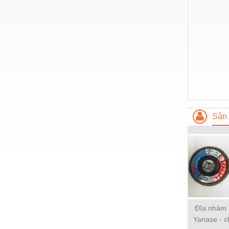
Nước-Vật tư thiết bị
Phốt cơ khí
Sắt, thép, inox các loại
Thí nghiệm-Trang thiết bị
Thiết bị chiếu sáng
Thiết bị chống sét
Sản 
Thiết bị an ninh
Thiết bị công nghiệp
Thiết bị công trình
Thiết bị điện
Thiết bị giáo dục
Đĩa nhám 
Thiết bị khác
Yanase - c