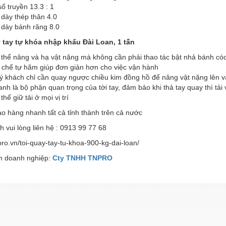
số truyền 13.3 : 1
dày thép thân 4.0
 dày bánh răng 8.0
 tay tự khóa nhập khẩu Đài Loan, 1 tấn
 thể nâng và hạ vật nặng mà không cần phải thao tác bật nhả bánh có
 chế tự hãm giúp đơn giản hơn cho việc vận hành
ý khách chỉ cần quay ngược chiều kim đồng hồ để nâng vật nặng lên v
nh là bộ phận quan trọng của tời tay, đảm bảo khi thả tay quay thì tả
thể giữ tải ở mọi vị trí
ao hàng nhanh tất cả tỉnh thành trên cả nước
 vui lòng liên hệ : 0913 99 77 68
npro.vn/toi-quay-tay-tu-khoa-900-kg-dai-loan/
 doanh nghiệp:
Cty TNHH TNPRO