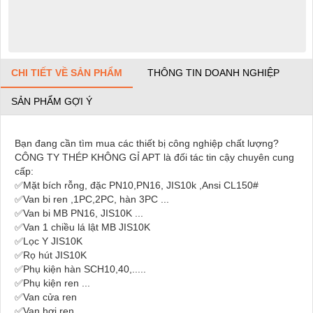
CHI TIẾT VỀ SẢN PHẨM
THÔNG TIN DOANH NGHIỆP
SẢN PHẨM GỢI Ý
Bạn đang cần tìm mua các thiết bị công nghiệp chất lượng?
CÔNG TY THÉP KHÔNG GỈ APT là đối tác tin cậy chuyên cung
cấp:
✅Mặt bích rỗng, đặc PN10,PN16, JIS10k ,Ansi CL150#
✅Van bi ren ,1PC,2PC, hàn 3PC ...
✅Van bi MB PN16, JIS10K ...
✅Van 1 chiều lá lật MB JIS10K
✅Lọc Y JIS10K
✅Rọ hút JIS10K
✅Phụ kiện hàn SCH10,40,.....
✅Phụ kiện ren ...
✅Van cửa ren
✅Van hơi ren,