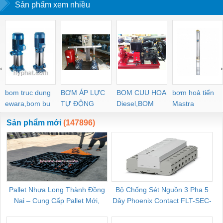
Sản phẩm xem nhiều
‹
›
bom truc dung
BƠM ÁP LỰC
BOM CUU HOA
bơm hoả tiển
ewara,bom bu
TỰ ĐỘNG
Diesel,BOM
Mastra
ewara
CHUA CHAY
Sản phẩm mới
(147896)
Pallet Nhựa Long Thành Đồng
Bộ Chống Sét Nguồn 3 Pha 5
Nai – Cung Cấp Pallet Mới,
Dây Phoenix Contact FLT-SEC-
C
Pallet Cũ Giá Tốt
P-T1-3S-264/50-FM - 2909589