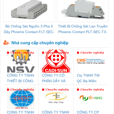
Bộ Chống Sét Nguồn 3 Pha 5
Thiết Bị Chống Sét Lan Truyền
B
Dây Phoenix Contact FLT-SEC-
Phoenix Contact PLT-SEC-T3-
P-T1-3S-440/35-FM - 2908264
230-FM-PT - 2907928
Nhà cung cấp chuyên nghiệp
CÔNG TY TNHH
CÔNG TY CỔ
Cty TNHH TM
THIẾT BỊ CÔNG
PHẦN DÂY VÀ
QC Ba Miền
NGHIỆP NIHON
CÁP ĐIỆN
SETSUBI VIỆT
THƯỢNG ĐÌNH
NAM
CONG TY TNHH
CÔNG TY TNHH
CÔNG TY CP