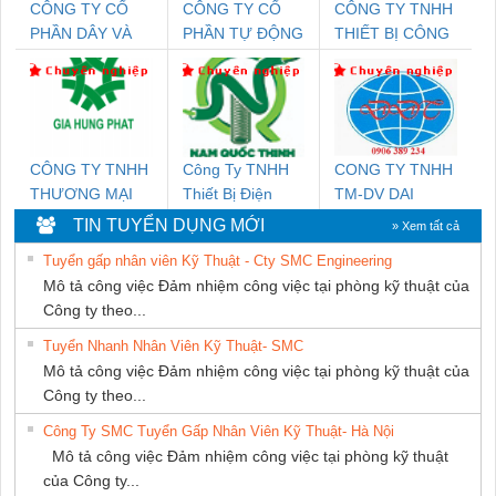
CÔNG TY CỔ
CÔNG TY CỔ
CÔNG TY TNHH
PHẦN DÂY VÀ
PHẦN TỰ ĐỘNG
THIẾT BỊ CÔNG
CÁP ĐIỆN
TIẾN HƯNG
NGHIỆP NIHON
THƯỢNG ĐÌNH
SETSUBI VIỆT
NAM
CÔNG TY TNHH
Công Ty TNHH
CONG TY TNHH
THƯƠNG MẠI
Thiết Bị Điện
TM-DV DAI
DỊCH VỤ KỸ
Nam Quốc Thịnh
DONG THANH
TIN TUYỂN DỤNG MỚI
» Xem tất cả
THUẬT ĐIỆN CƠ
Tuyển gấp nhân viên Kỹ Thuật - Cty SMC Engineering
GIA HƯNG PHÁT
Mô tả công việc Đảm nhiệm công việc tại phòng kỹ thuật của
Công ty theo...
Tuyển Nhanh Nhân Viên Kỹ Thuật- SMC
Mô tả công việc Đảm nhiệm công việc tại phòng kỹ thuật của
Công ty theo...
Công Ty SMC Tuyển Gấp Nhân Viên Kỹ Thuật- Hà Nội
Mô tả công việc Đảm nhiệm công việc tại phòng kỹ thuật
của Công ty...