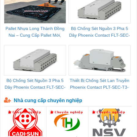
Pallet Nhựa Long Thành Đồng
Bộ Chống Sét Nguồn 3 Pha 5
Nai – Cung Cấp Pallet Mới,
Dây Phoenix Contact FLT-SEC-
C
Pallet Cũ Giá Tốt
P-T1-3S-264/50-FM - 2909589
Bộ Chống Sét Nguồn 3 Pha 5
Thiết Bị Chống Sét Lan Truyền
B
Dây Phoenix Contact FLT-SEC-
Phoenix Contact PLT-SEC-T3-
P-T1-3S-440/35-FM - 2908264
230-FM-PT - 2907928
Nhà cung cấp chuyên nghiệp