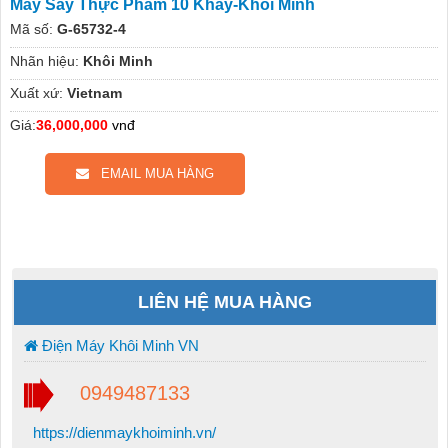
Máy Sấy Thực Phẩm 10 Khay-Khôi Minh
Mã số:
G-65732-4
Nhãn hiệu:
Khôi Minh
Xuất xứ:
Vietnam
Giá:
36,000,000
vnđ
EMAIL MUA HÀNG
LIÊN HỆ MUA HÀNG
Điện Máy Khôi Minh VN
0949487133
https://dienmaykhoiminh.vn/