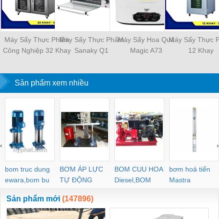
Máy Sấy Thực Phẩm
Máy Sấy Thực Phẩm
Máy Sấy Hoa Quả
Máy Sấy Thực 
Công Nghiệp 32 Khay
Sanaky Q1
Magic A73
12 Khay
Sản phẩm xem nhiều
‹
›
bom truc dung
BƠM ÁP LỰC
BOM CUU HOA
bơm hoả tiển
ewara,bom bu
TỰ ĐỘNG
Diesel,BOM
Mastra
ewara
CHUA CHAY
Sản phẩm mới
(147896)