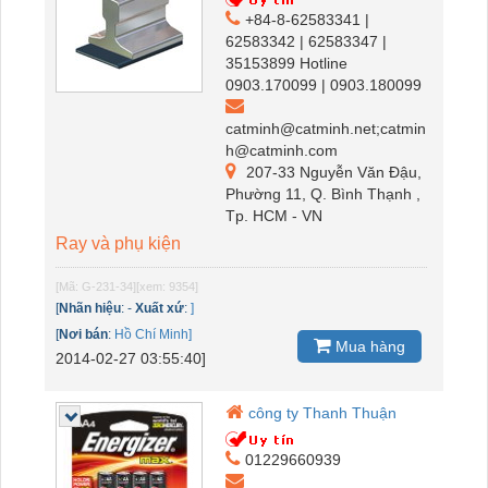
+84-8-62583341 |
62583342 | 62583347 |
35153899 Hotline
0903.170099 | 0903.180099
catminh@catminh.net;catmin
h@catminh.com
207-33 Nguyễn Văn Đậu,
Phường 11, Q. Bình Thạnh ,
Tp. HCM - VN
Ray và phụ kiện
[Mã: G-231-34]
[xem: 9354]
[
Nhãn hiệu
:
-
Xuất xứ
:
]
[
Nơi bán
:
Hồ Chí Minh]
Mua hàng
2014-02-27 03:55:40]
công ty Thanh Thuận
01229660939