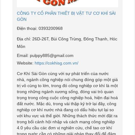
CÔNG TY CỔ PHẦN THIẾT BỊ VẬT TƯ CƠ KHÍ SÀI
GÒN
Điện thoại:
0393200968
Địa chỉ:
26D-26T, Bùi Công Trừng, Đông Thạnh, Hóc
Môn
Email:
pulppy885@gmail.com
Website:
https://cokhisg.com.vn/
Cơ Khí Sài Gòn cùng với sự phát triến cúa nước
nhà, ngành công nghiệp nói chung đóng góp một giá
trị vô cùng to lớn, trong đó công nghiệp cơ khí là một
trong những ngành xương sống, đóng vai trò quan
trọng trong công cuộc công nghiệp hoá, hiện đại hoá
đất nước. Mặc dù, trong vài thập kỷ trở lại đây, công
nghiệp cơ khí nước nhà đang có dấu hiệu tụt lại so
với khu vực và thế giới. Những thách thức mới đặt ra
trong bối cảnh hội nhập và cách mạng công nghiệp
4.0 yêu cầu các đơn vị nghiên cứu, chế tao cơ khí
trong nước cần có những giải pháp thay đổi để đảm