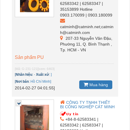
62583342 | 62583347 |
35153899 Hotline
0903.170099 | 0903.180099
catminh@catminh.net;catmin
h@catminh.com
207-33 Nguyễn Văn Đậu,
Phường 11, Q. Bình Thạnh ,
Tp. HCM - VN
Sản phẩm PU
[Mã: G-231-121]
[xem: 6463]
[
Nhãn hiệu
:
-
Xuất xứ
:
]
[
Nơi bán
:
Hồ Chí Minh]
Mua hàng
2014-02-27 04:01:55]
CÔNG TY TNHH THIẾT
BỊ CÔNG NGHIỆP CÁT MINH
+84-8-62583341 |
62583342 | 62583347 |