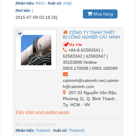
[
Nhãn hiệu
:
INDO
-
Xuất xứ
:
nhật]
[
Nơi bán
:
]
Mua hàng
2015-07-09 03:18:26]
CÔNG TY TNHH THIẾT
BỊ CÔNG NGHIỆP CÁT MINH
+84-8-62583341 |
62583342 | 62583347 |
35153899 Hotline
0903.170099 | 0903.180099
catminh@catminh.net;catmin
h@catminh.com
207-33 Nguyễn Văn Đậu,
Phường 11, Q. Bình Thạnh ,
Tp. HCM - VN
Kiln inlet and outlet seals
[Mã: G-231-61]
[xem: 5758]
[
Nhãn hiệu
:
Thailand
-
Xuất xứ
:
Thailand]