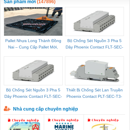
Sản phẩm mới
(147896)
Pallet Nhựa Long Thành Đồng
Bộ Chống Sét Nguồn 3 Pha 5
Nai – Cung Cấp Pallet Mới,
Dây Phoenix Contact FLT-SEC-
C
Pallet Cũ Giá Tốt
P-T1-3S-264/50-FM - 2909589
Bộ Chống Sét Nguồn 3 Pha 5
Thiết Bị Chống Sét Lan Truyền
B
Dây Phoenix Contact FLT-SEC-
Phoenix Contact PLT-SEC-T3-
P-T1-3S-440/35-FM - 2908264
230-FM-PT - 2907928
Nhà cung cấp chuyên nghiệp