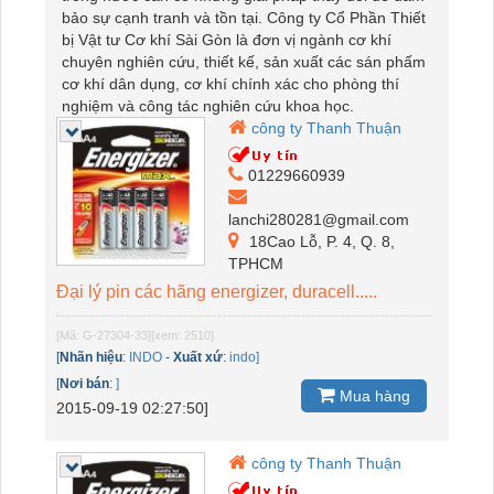
bảo sự cạnh tranh và tồn tại. Công ty Cổ Phần Thiết
bị Vật tư Cơ khí Sài Gòn là đơn vị ngành cơ khí
chuyên nghiên cứu, thiết kế, sản xuất các sán phấm
cơ khí dân dụng, cơ khí chính xác cho phòng thí
nghiệm và công tác nghiên cứu khoa học.
công ty Thanh Thuận
01229660939
lanchi280281@gmail.com
18Cao Lỗ, P. 4, Q. 8,
TPHCM
Đại lý pin các hãng energizer, duracell.....
[Mã: G-27304-33]
[xem: 2510]
[
Nhãn hiệu
:
INDO
-
Xuất xứ
:
indo]
[
Nơi bán
:
]
Mua hàng
2015-09-19 02:27:50]
công ty Thanh Thuận