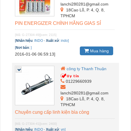
lanchi280281@gmail.com
18Cao Lỗ, P. 4, Q. 8,
TPHCM
PIN ENERGIZER CHÍNH HÃNG GIAS SỈ
[Mã: G-27304-49]
[xem: 2115]
[
Nhãn hiệu
:
INDO
-
Xuất xứ
:
indo]
[
Nơi bán
:
]
Mua hàng
2016-01-06 06:59:13]
công ty Thanh Thuận
01229660939
lanchi280281@gmail.com
18Cao Lỗ, P. 4, Q. 8,
TPHCM
Chuyên cung cấp linh kiện bìa còng
[Mã: G-27304-41]
[xem: 2400]
[
Nhãn hiệu
:
INDO
-
Xuất xứ
:
vn]