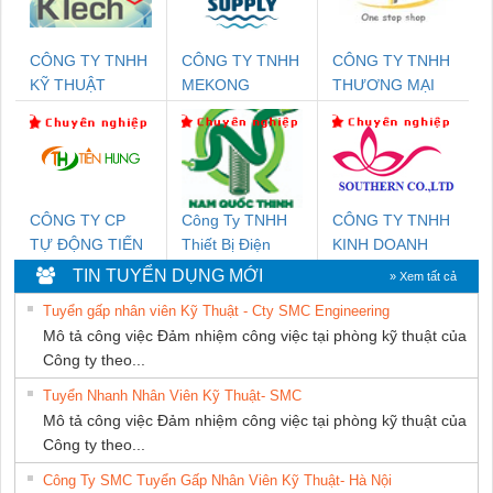
CÔNG TY TNHH
CÔNG TY TNHH
CÔNG TY TNHH
KỸ THUẬT
MEKONG
THƯƠNG MẠI
KTECH VIỆT
MARINE
THIÊN ÂN VIỆT
NAM
SUPPLY
NAM
CÔNG TY CP
Công Ty TNHH
CÔNG TY TNHH
TỰ ĐỘNG TIẾN
Thiết Bị Điện
KINH DOANH
HƯNG
Nam Quốc Thịnh
DỊCH VỤ XNK
TIN TUYỂN DỤNG MỚI
» Xem tất cả
PHƯƠNG NAM
Tuyển gấp nhân viên Kỹ Thuật - Cty SMC Engineering
Mô tả công việc Đảm nhiệm công việc tại phòng kỹ thuật của
Công ty theo...
Tuyển Nhanh Nhân Viên Kỹ Thuật- SMC
Mô tả công việc Đảm nhiệm công việc tại phòng kỹ thuật của
Công ty theo...
Công Ty SMC Tuyển Gấp Nhân Viên Kỹ Thuật- Hà Nội