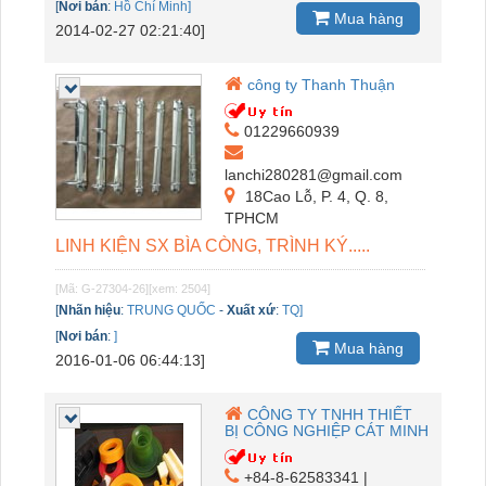
[
Nơi bán
:
Hồ Chí Minh]
Mua hàng
2014-02-27 02:21:40]
công ty Thanh Thuận
01229660939
lanchi280281@gmail.com
18Cao Lỗ, P. 4, Q. 8,
TPHCM
LINH KIỆN SX BÌA CÒNG, TRÌNH KÝ.....
[Mã: G-27304-26]
[xem: 2504]
[
Nhãn hiệu
:
TRUNG QUỐC
-
Xuất xứ
:
TQ]
[
Nơi bán
:
]
Mua hàng
2016-01-06 06:44:13]
CÔNG TY TNHH THIẾT
BỊ CÔNG NGHIỆP CÁT MINH
+84-8-62583341 |