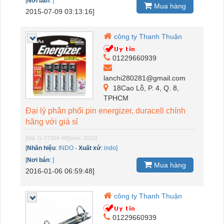
[
Nơi bán
:
]
Mua hàng
2015-07-09 03:13:16]
công ty Thanh Thuận
01229660939
lanchi280281@gmail.com
18Cao Lỗ, P. 4, Q. 8,
TPHCM
Đại lý phân phối pin energizer, duracell chính
hãng với giá sỉ
[Mã: G-27304-48]
[xem: 3150]
[
Nhãn hiệu
:
INDO
-
Xuất xứ
:
indo]
[
Nơi bán
:
]
Mua hàng
2016-01-06 06:59:48]
công ty Thanh Thuận
01229660939