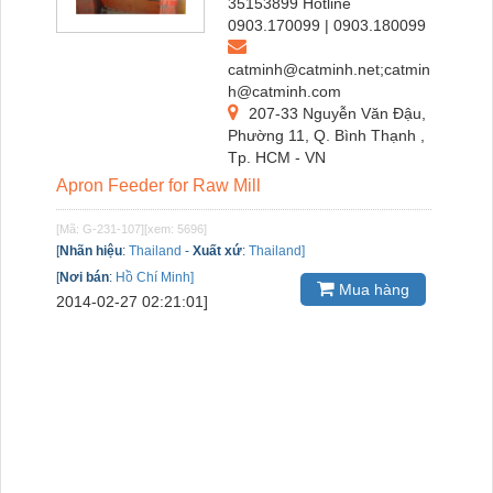
35153899 Hotline
0903.170099 | 0903.180099
catminh@catminh.net;catmin
h@catminh.com
207-33 Nguyễn Văn Đậu,
Phường 11, Q. Bình Thạnh ,
Tp. HCM - VN
Apron Feeder for Raw Mill
[Mã: G-231-107]
[xem: 5696]
[
Nhãn hiệu
:
Thailand
-
Xuất xứ
:
Thailand]
[
Nơi bán
:
Hồ Chí Minh]
Mua hàng
2014-02-27 02:21:01]