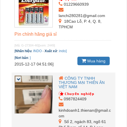
01229660939
lanchi280281@gmail.com
18Cao Lỗ, P. 4, Q. 8,
TPHCM
Pin chính hãng giá sỉ
[Mã: G-27304-46]
[xem: 2449]
[
Nhãn hiệu
:
INDO
-
Xuất xứ
:
indo]
[
Nơi bán
:
]
Mua hàng
2015-12-17 04:51:06]
CÔNG TY TNHH
THƯƠNG MẠI THIÊN ÂN
VIỆT NAM
0987824409
kinhdoanh1.thienan@gmail.c
om
Số 2, ngách 83, ngõ 61