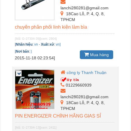
lanchi280281@gmail.com
18Cao Lỗ, P. 4, Q. 8,
TPHCM
chuyên phân phối linh kiện làm bìa
[Mã: G-27304-39]
[xem: 2904]
[
Nhãn hiệu
:
vn
-
Xuất xứ
:
vn]
[
Nơi bán
:
]
Mua hàng
2015-11-18 02:23:54]
công ty Thanh Thuận
01229660939
lanchi280281@gmail.com
18Cao Lỗ, P. 4, Q. 8,
TPHCM
PIN ENERGIZER CHÍNH HÃNG GIAS SỈ
[Mã: G-27304-13]
[xem: 2411]