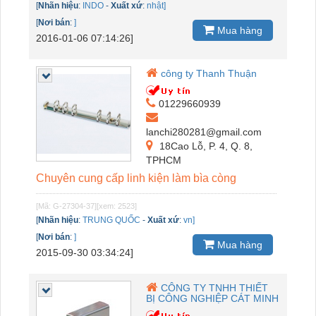
[
Nhãn hiệu
:
INDO
-
Xuất xứ
:
nhật]
[
Nơi bán
:
]
Mua hàng
2016-01-06 07:14:26]
công ty Thanh Thuận
01229660939
lanchi280281@gmail.com
18Cao Lỗ, P. 4, Q. 8,
TPHCM
Chuyên cung cấp linh kiện làm bìa còng
[Mã: G-27304-37]
[xem: 2523]
[
Nhãn hiệu
:
TRUNG QUỐC
-
Xuất xứ
:
vn]
[
Nơi bán
:
]
Mua hàng
2015-09-30 03:34:24]
CÔNG TY TNHH THIẾT
BỊ CÔNG NGHIỆP CÁT MINH