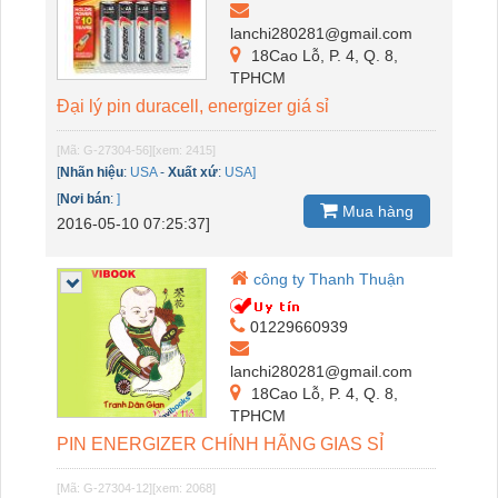
lanchi280281@gmail.com
18Cao Lỗ, P. 4, Q. 8,
TPHCM
Đại lý pin duracell, energizer giá sỉ
[Mã: G-27304-56]
[xem: 2415]
[
Nhãn hiệu
:
USA
-
Xuất xứ
:
USA]
[
Nơi bán
:
]
Mua hàng
2016-05-10 07:25:37]
công ty Thanh Thuận
01229660939
lanchi280281@gmail.com
18Cao Lỗ, P. 4, Q. 8,
TPHCM
PIN ENERGIZER CHÍNH HÃNG GIAS SỈ
[Mã: G-27304-12]
[xem: 2068]