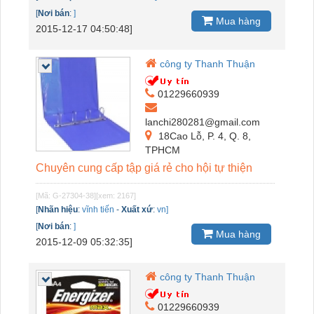
[
Nơi bán
:
]
Mua hàng
2015-12-17 04:50:48]
công ty Thanh Thuận
01229660939
lanchi280281@gmail.com
18Cao Lỗ, P. 4, Q. 8,
TPHCM
Chuyên cung cấp tập giá rẻ cho hội tự thiện
[Mã: G-27304-38]
[xem: 2167]
[
Nhãn hiệu
:
vĩnh tiến
-
Xuất xứ
:
vn]
[
Nơi bán
:
]
Mua hàng
2015-12-09 05:32:35]
công ty Thanh Thuận
01229660939