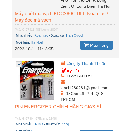
Phố Trạm, tổ 14, P. Long
Biên, Q. Long Biên, Hà Nội
Máy quét mã vạch KDC280C-BLE Koamtac /
Máy đọc mã vạch
[Mã: G-27311-405]
[xem: 2094]
[
Nhãn hiệu
:
Koamtac
-
Xuất xứ
:
Hàn Quốc]
[
Nơi bán
:
Hà Nội]
Mua hàng
2022-10-11 11:18:05]
công ty Thanh Thuận
01229660939
lanchi280281@gmail.com
18Cao Lỗ, P. 4, Q. 8,
TPHCM
PIN ENERGIZER CHÍNH HÃNG GIAS SỈ
[Mã: G-27304-27]
[xem: 2249]
[
Nhãn hiệu
:
INDO
-
Xuất xứ
:
indo]