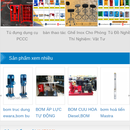
Tủ đựng dụng cụ
bàn thao tác
Ghế Inox Cho Phòng
Tủ Đồ Ngh
PCCC
Thí Nghiệm: Vật Tư
Cần Thiết Cho Mọi
Phòng Thí Nghiệm, Xét
Sản phẩm xem nhiều
Nghiệm
‹
›
bom truc dung
BƠM ÁP LỰC
BOM CUU HOA
bơm hoả tiển
ewara,bom bu
TỰ ĐỘNG
Diesel,BOM
Mastra
ewara
CHUA CHAY