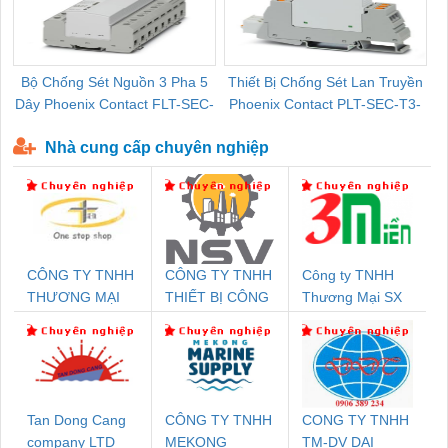
Bộ Chống Sét Nguồn 3 Pha 5
Thiết Bị Chống Sét Lan Truyền
B
Dây Phoenix Contact FLT-SEC-
Phoenix Contact PLT-SEC-T3-
P-T1-3S-440/35-FM - 2908264
230-FM-PT - 2907928
Nhà cung cấp chuyên nghiệp
CÔNG TY TNHH
CÔNG TY TNHH
Công ty TNHH
THƯƠNG MẠI
THIẾT BỊ CÔNG
Thương Mại SX
THIÊN ÂN VIỆT
NGHIỆP NIHON
Ba Miền
NAM
SETSUBI VIỆT
NAM
Tan Dong Cang
CÔNG TY TNHH
CONG TY TNHH
company LTD
MEKONG
TM-DV DAI