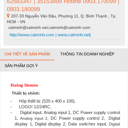
62583347 | 35153899 Hotline 0903.170099 |
0903.180099
207-33 Nguyễn Văn Đậu, Phường 11, Q. Bình Thạnh , Tp.
HCM - VN
catminh@catminh.net;catminh@catminh.com
http://www.catminh.com | www.catminh.net|
CHI TIẾT VỀ SẢN PHẨM
THÔNG TIN DOANH NGHIỆP
SẢN PHẨM GỢI Ý
Haõng Siemen
Thiết bị chính:
-
Hộp thiết bị: (520 x 400 x 100).
-
LOGO! 12/24RC.
-
Digital input, Analog input 1,
DC Power supply control
1,
Analog input 2,
DC Power supply control 2,
Digital
display 1, Digital display 2, Data switches input,
Digital