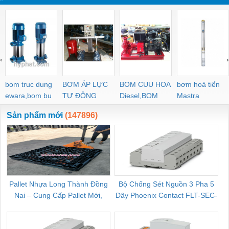
‹
›
bom truc dung
BƠM ÁP LỰC
BOM CUU HOA
bơm hoả tiển
ewara,bom bu
TỰ ĐỘNG
Diesel,BOM
Mastra
ewara
CHUA CHAY
Sản phẩm mới
(147896)
Pallet Nhựa Long Thành Đồng
Bộ Chống Sét Nguồn 3 Pha 5
Nai – Cung Cấp Pallet Mới,
Dây Phoenix Contact FLT-SEC-
C
Pallet Cũ Giá Tốt
P-T1-3S-264/50-FM - 2909589