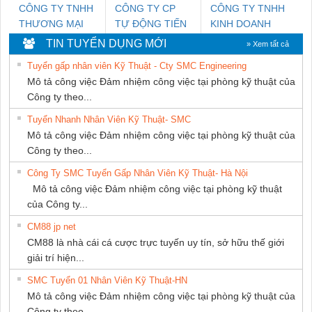
CÔNG TY TNHH
CÔNG TY CP
CÔNG TY TNHH
THƯƠNG MẠI
TỰ ĐỘNG TIẾN
KINH DOANH
THIÊN ÂN VIỆT
HƯNG
DỊCH VỤ XNK
TIN TUYỂN DỤNG MỚI
» Xem tất cả
NAM
PHƯƠNG NAM
Tuyển gấp nhân viên Kỹ Thuật - Cty SMC Engineering
Mô tả công việc Đảm nhiệm công việc tại phòng kỹ thuật của
Công ty theo...
Tuyển Nhanh Nhân Viên Kỹ Thuật- SMC
Mô tả công việc Đảm nhiệm công việc tại phòng kỹ thuật của
Công ty theo...
Công Ty SMC Tuyển Gấp Nhân Viên Kỹ Thuật- Hà Nội
Mô tả công việc Đảm nhiệm công việc tại phòng kỹ thuật
của Công ty...
CM88 jp net
CM88 là nhà cái cá cược trực tuyến uy tín, sở hữu thế giới
giải trí hiện...
SMC Tuyển 01 Nhân Viên Kỹ Thuật-HN
Mô tả công việc Đảm nhiệm công việc tại phòng kỹ thuật của
Công ty theo...