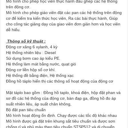
Mô hình cho phép học viên thực hành đấu ghép các hệ thống
trên động cơ.
Mô hình cho phép giáo viên đặt các pan các hệ thống trên động
cơ để kiểm tra kiến thức học viên, Ra các bài thực hành, Giúp
cho công tác giảng dạy của giao viên đơn giản hơn và học viên
dễ hiểu.
Thông số kỹ thuật :
Động cơ xăng 6 xylanh, 4 kỳ
Hệ thống nhiên liệu : Diesel
Sử dụng bơm cao áp kiểu PE.
Hệ thống làm mát bằng nước, quạt gió
Động cơ liền hộp số cơ khí.
Hệ thống đề bằng điện, Hệ thống xạc
Đồng hồ táplo hiển thị các thông số hoạt động của động cơ
Mặt táplo bao gồm : Đồng hồ taplo, khoá điện, hộp đặt phan và
sơ đồ các hệ thống của động cơ, bàn đạp ga, đồng hồ đo áp
suất nhiên liệu, áp suất chân không,
Bộ đặt pan tiêu chuẩn
Mô hình hoạt động ổn định. Chạy được các tốc độ khác nhau
Mô hình được gá đặt trên khung sắt tiêu chuẩn và được sơn
chống rỉ và phủ màu theo tiêu chuẩn STSP512.và di chuyển