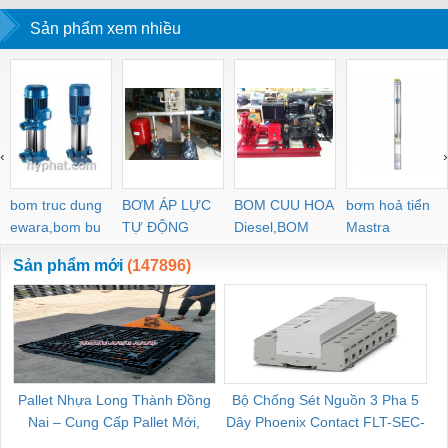
Sản phẩm xem nhiều
‹
›
bom truc dung
BƠM ÁP LỰC
BOM CUU HOA
bơm hoả tiển
ewara,bom bu
TỰ ĐỘNG
Diesel,BOM
Mastra
ewara
CHUA CHAY
Sản phẩm mới
(147896)
Pallet Nhựa Long Thành Đồng
Bộ Chống Sét Nguồn 3 Pha 5
Nai – Cung Cấp Pallet Mới,
Dây Phoenix Contact FLT-SEC-
C
Pallet Cũ Giá Tốt
P-T1-3S-264/50-FM - 2909589