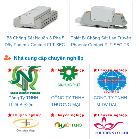
Bộ Chống Sét Nguồn 3 Pha 5
Thiết Bị Chống Sét Lan Truyền
B
Dây Phoenix Contact FLT-SEC-
Phoenix Contact PLT-SEC-T3-
P-T1-3S-440/35-FM - 2908264
230-FM-PT - 2907928
Nhà cung cấp chuyên nghiệp
Công Ty TNHH
CÔNG TY TNHH
CONG TY TNHH
Thiết Bị Điện
THƯƠNG MẠI
TM-DV DAI
Nam Quốc Thịnh
DỊCH VỤ KỸ
DONG THANH
THUẬT ĐIỆN CƠ
GIA HƯNG
PHÁT