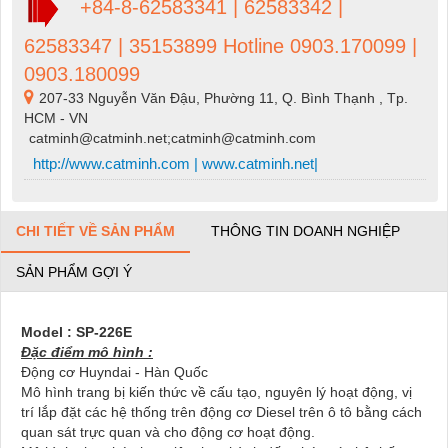
+84-8-62583341 | 62583342 |
62583347 | 35153899 Hotline 0903.170099 |
0903.180099
207-33 Nguyễn Văn Đậu, Phường 11, Q. Bình Thạnh , Tp.
HCM - VN
catminh@catminh.net;catminh@catminh.com
http://www.catminh.com | www.catminh.net|
CHI TIẾT VỀ SẢN PHẨM
THÔNG TIN DOANH NGHIỆP
SẢN PHẨM GỢI Ý
Model : SP-226E
Đặc điểm mô hình :
Động cơ Huyndai - Hàn Quốc
Mô hình trang bị kiến thức về cấu tạo, nguyên lý hoạt động, vị
trí lắp đặt các hệ thống trên động cơ Diesel trên ô tô bằng cách
quan sát trực quan và cho động cơ hoạt động.