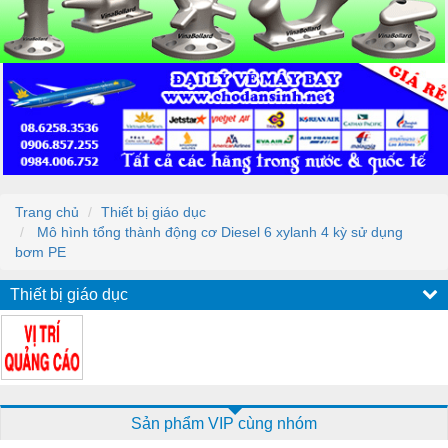
Trang chủ
Thiết bị giáo dục
Mô hình tổng thành động cơ Diesel 6 xylanh 4 kỳ sử dụng
bơm PE
Thiết bị giáo dục
Sản phẩm VIP cùng nhóm