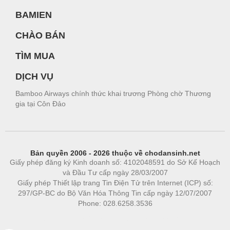
BAMIEN
CHÀO BÁN
TÌM MUA
DỊCH VỤ
Bamboo Airways chính thức khai trương Phòng chờ Thương
gia tại Côn Đảo
Bản quyền 2006 - 2026 thuộc về chodansinh.net
Giấy phép đăng ký Kinh doanh số: 4102048591 do Sở Kế Hoạch
và Đầu Tư cấp ngày 28/03/2007
Giấy phép Thiết lập trang Tin Điện Tử trên Internet (ICP) số:
297/GP-BC do Bộ Văn Hóa Thông Tin cấp ngày 12/07/2007
Phone: 028.6258.3536
Phòng trọ
|
https://bdsgroup.vn
https://kqxs123.com