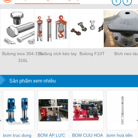
‹
›
Bulong inox 304-316-
Balăng xích kéo tay
Bulong F10T
Bích neo tà
316L
Sản phẩm xem nhiều
‹
›
bom truc dung
BƠM ÁP LỰC
BOM CUU HOA
bơm hoả tiển