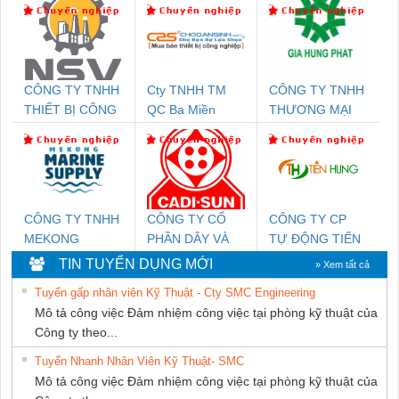
CÔNG TY TNHH
Cty TNHH TM
CÔNG TY TNHH
THIẾT BỊ CÔNG
QC Ba Miền
THƯƠNG MẠI
NGHIỆP NIHON
DỊCH VỤ KỸ
SETSUBI VIỆT
THUẬT ĐIỆN CƠ
NAM
GIA HƯNG
PHÁT
CÔNG TY TNHH
CÔNG TY CỔ
CÔNG TY CP
MEKONG
PHẦN DÂY VÀ
TỰ ĐỘNG TIẾN
MARINE SUPPLY
CÁP ĐIỆN
HƯNG
TIN TUYỂN DỤNG MỚI
» Xem tất cả
THƯỢNG ĐÌNH
Tuyển gấp nhân viên Kỹ Thuật - Cty SMC Engineering
Mô tả công việc Đảm nhiệm công việc tại phòng kỹ thuật của
Công ty theo...
Tuyển Nhanh Nhân Viên Kỹ Thuật- SMC
Mô tả công việc Đảm nhiệm công việc tại phòng kỹ thuật của