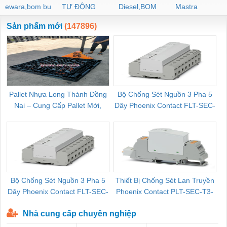
ewara,bom bu
TỰ ĐỘNG
Diesel,BOM
Mastra
ewara
CHUA CHAY
Sản phẩm mới
(147896)
Pallet Nhựa Long Thành Đồng
Bộ Chống Sét Nguồn 3 Pha 5
Nai – Cung Cấp Pallet Mới,
Dây Phoenix Contact FLT-SEC-
C
Pallet Cũ Giá Tốt
P-T1-3S-264/50-FM - 2909589
Bộ Chống Sét Nguồn 3 Pha 5
Thiết Bị Chống Sét Lan Truyền
B
Dây Phoenix Contact FLT-SEC-
Phoenix Contact PLT-SEC-T3-
P-T1-3S-440/35-FM - 2908264
230-FM-PT - 2907928
Nhà cung cấp chuyên nghiệp