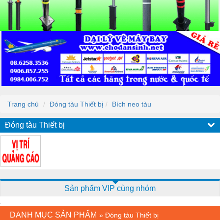
Trang chủ
Đóng tàu Thiết bị
Bích neo tàu
Đóng tàu Thiết bị
Sản phẩm VIP cùng nhóm
DANH MỤC SẢN PHẨM
»
Đóng tàu Thiết bị