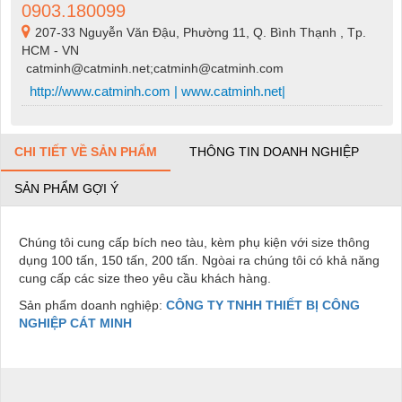
0903.180099
207-33 Nguyễn Văn Đậu, Phường 11, Q. Bình Thạnh , Tp.
HCM - VN
catminh@catminh.net;catminh@catminh.com
http://www.catminh.com | www.catminh.net|
CHI TIẾT VỀ SẢN PHẨM
THÔNG TIN DOANH NGHIỆP
SẢN PHẨM GỢI Ý
Chúng tôi cung cấp bích neo tàu, kèm phụ kiện với size thông
dụng 100 tấn, 150 tấn, 200 tấn. Ngòai ra chúng tôi có khả năng
cung cấp các size theo yêu cầu khách hàng.
Sản phẩm doanh nghiệp:
CÔNG TY TNHH THIẾT BỊ CÔNG
NGHIỆP CÁT MINH