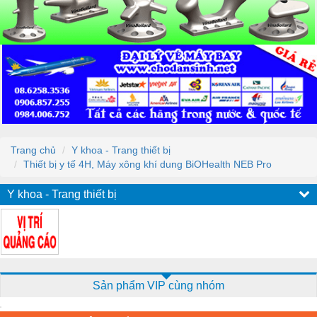
Trang chủ
Y khoa - Trang thiết bị
Thiết bị y tế 4H, Máy xông khí dung BiOHealth NEB Pro
Y khoa - Trang thiết bị
Sản phẩm VIP cùng nhóm