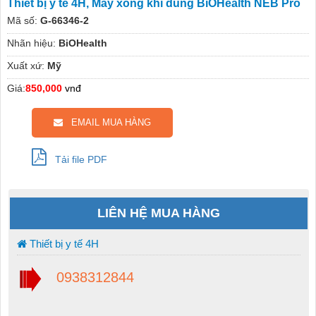
Thiết bị y tế 4H, Máy xông khí dung BiOHealth NEB Pro
Mã số:
G-66346-2
Nhãn hiệu:
BiOHealth
Xuất xứ:
Mỹ
Giá:
850,000
vnđ
EMAIL MUA HÀNG
Tải file PDF
LIÊN HỆ MUA HÀNG
Thiết bị y tế 4H
0938312844