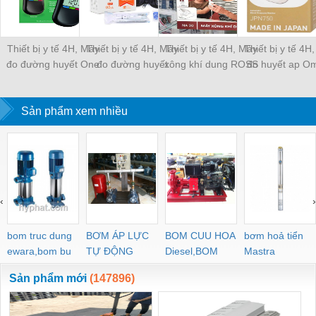
Thiết bị y tế 4H, Máy
Thiết bị y tế 4H, Máy
Thiết bị y tế 4H, Máy
Thiết bị y tế 4H
đo đường huyết One
đo đường huyết
xông khí dung ROSS
đo huyết ap O
Touch NEB Pro
OgCare
Max, B.Well
HEM JPN75
Sản phẩm xem nhiều
‹
›
bom truc dung
BƠM ÁP LỰC
BOM CUU HOA
bơm hoả tiển
ewara,bom bu
TỰ ĐỘNG
Diesel,BOM
Mastra
ewara
CHUA CHAY
Sản phẩm mới
(147896)