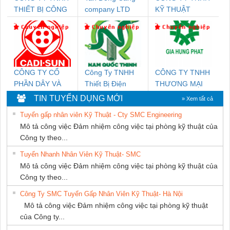
THIẾT BỊ CÔNG
company LTD
KỸ THUẬT
NGHIỆP NIHON
KTECH VIỆT
SETSUBI VIỆT
NAM
NAM
CÔNG TY CỔ
Công Ty TNHH
CÔNG TY TNHH
PHẦN DÂY VÀ
Thiết Bị Điện
THƯƠNG MẠI
CÁP ĐIỆN
Nam Quốc Thịnh
DỊCH VỤ KỸ
TIN TUYỂN DỤNG MỚI
» Xem tất cả
THƯỢNG ĐÌNH
THUẬT ĐIỆN CƠ
Tuyển gấp nhân viên Kỹ Thuật - Cty SMC Engineering
GIA HƯNG
Mô tả công việc Đảm nhiệm công việc tại phòng kỹ thuật của
PHÁT
Công ty theo...
Tuyển Nhanh Nhân Viên Kỹ Thuật- SMC
Mô tả công việc Đảm nhiệm công việc tại phòng kỹ thuật của
Công ty theo...
Công Ty SMC Tuyển Gấp Nhân Viên Kỹ Thuật- Hà Nội
Mô tả công việc Đảm nhiệm công việc tại phòng kỹ thuật
của Công ty...