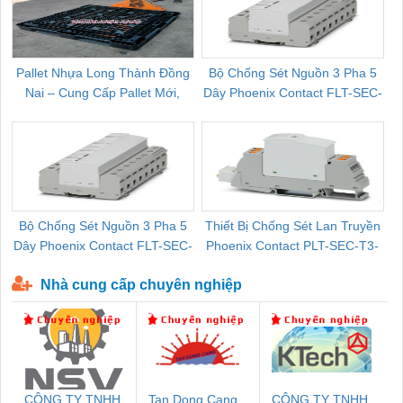
Pallet Nhựa Long Thành Đồng
Bộ Chống Sét Nguồn 3 Pha 5
Nai – Cung Cấp Pallet Mới,
Dây Phoenix Contact FLT-SEC-
C
Pallet Cũ Giá Tốt
P-T1-3S-264/50-FM - 2909589
Bộ Chống Sét Nguồn 3 Pha 5
Thiết Bị Chống Sét Lan Truyền
B
Dây Phoenix Contact FLT-SEC-
Phoenix Contact PLT-SEC-T3-
P-T1-3S-440/35-FM - 2908264
230-FM-PT - 2907928
Nhà cung cấp chuyên nghiệp
CÔNG TY TNHH
Tan Dong Cang
CÔNG TY TNHH