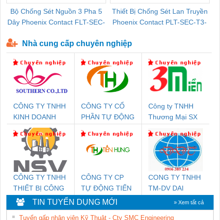
Bộ Chống Sét Nguồn 3 Pha 5
Thiết Bị Chống Sét Lan Truyền
B
Dây Phoenix Contact FLT-SEC-
Phoenix Contact PLT-SEC-T3-
P-T1-3S-440/35-FM - 2908264
230-FM-PT - 2907928
Nhà cung cấp chuyên nghiệp
CÔNG TY TNHH
CÔNG TY CỔ
Công ty TNHH
KINH DOANH
PHẦN TỰ ĐỘNG
Thương Mại SX
DỊCH VỤ XNK
TIẾN HƯNG
Ba Miền
PHƯƠNG NAM
CÔNG TY TNHH
CÔNG TY CP
CONG TY TNHH
THIẾT BỊ CÔNG
TỰ ĐỘNG TIẾN
TM-DV DAI
NGHIỆP NIHON
HƯNG
DONG THANH
TIN TUYỂN DỤNG MỚI
» Xem tất cả
SETSUBI VIỆT
Tuyển gấp nhân viên Kỹ Thuật - Cty SMC Engineering