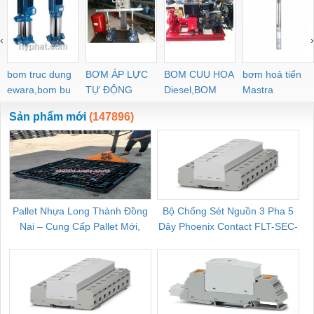
‹
›
bom truc dung
BƠM ÁP LỰC
BOM CUU HOA
bơm hoả tiển
ewara,bom bu
TỰ ĐỘNG
Diesel,BOM
Mastra
ewara
CHUA CHAY
Sản phẩm mới
(147896)
Pallet Nhựa Long Thành Đồng
Bộ Chống Sét Nguồn 3 Pha 5
Nai – Cung Cấp Pallet Mới,
Dây Phoenix Contact FLT-SEC-
C
Pallet Cũ Giá Tốt
P-T1-3S-264/50-FM - 2909589