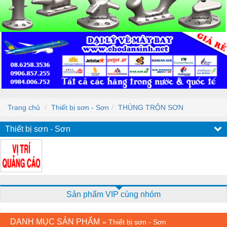
Trang chủ
Thiết bị sơn - Sơn
THÙNG TRỘN SƠN
Thiết bị sơn - Sơn
Sản phẩm VIP cùng nhóm
DANH MỤC SẢN PHẨM
»
Thiết bị sơn - Sơn