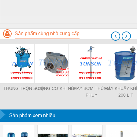
Sản phẩm cùng nhà cung cấp
‹
›
THÙNG TRỘN SƠN
ĐỘNG CƠ KHÍ NÉN
MÁY BƠM THÙNG
MÁY KHUẤY KH
PHUY
200 LÍT
Sản phẩm xem nhiều