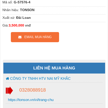
Mã số:
G-57576-4
Nhãn hiệu:
TONSON
Xuất xứ:
Đài Loan
Giá:
3,500,000
vnđ
EMAIL MUA HÀNG
LIÊN HỆ MUA HÀNG
CÔNG TY TNHH HTV NAI MỸ KHẮC
0328088918
https://tonson.vn/vi/trang-chu