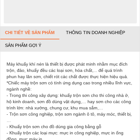
CHI TIẾT VỀ SẢN PHẨM
THÔNG TIN DOANH NGHIỆP
SẢN PHẨM GỢI Ý
Máy khuấy khí nén là thiết bị được phát minh nhằm mục đích
trộn, đảo, khuấy đều các loại sơn, hóa chất,... để quá trình
phun hay lăn sơn, chiết rót các chất được thực hiện hiệu quả.
*Chiếc máy trộn sơn có tính ứng dụng cao trong nhiều lĩnh vực,
ngành nghề:
- Trong thi công xây dựng: khuấy trộn sơn cho thi công nhà ở,
hộ kinh doanh, sơn đồ dùng vật dụng,… hay sơn cho các công
trình lớn: nhà xưởng, chung cư, khu mua sắm,…
- Trộn sơn công nghiệp, trộn sơn ngành ô tô, máy móc, thiết bị,
…
- Khuấy trộn sơn cho đồ dùng gia công bằng gỗ
- Khuấy trộn các loại mực: mực in công nghiệp, mực in ống
đồng, mực máy in,…