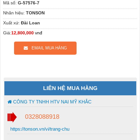
Mã số:
G-57576-7
Nhãn hiệu:
TONSON
Xuất xứ:
Đài Loan
Giá:
12,800,000
vnđ
EMAIL MUA HÀNG
LIÊN HỆ MUA HÀNG
CÔNG TY TNHH HTV NAI MỸ KHẮC
0328088918
https://tonson.vn/vi/trang-chu