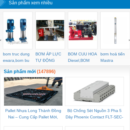
Sản phẩm xem nhiều
‹
›
bom truc dung
BƠM ÁP LỰC
BOM CUU HOA
bơm hoả tiển
ewara,bom bu
TỰ ĐỘNG
Diesel,BOM
Mastra
ewara
CHUA CHAY
Sản phẩm mới
(147896)
Pallet Nhựa Long Thành Đồng
Bộ Chống Sét Nguồn 3 Pha 5
Nai – Cung Cấp Pallet Mới,
Dây Phoenix Contact FLT-SEC-
C
Pallet Cũ Giá Tốt
P-T1-3S-264/50-FM - 2909589