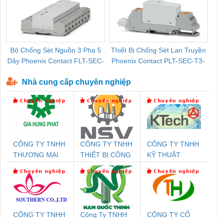
Bộ Chống Sét Nguồn 3 Pha 5
Thiết Bị Chống Sét Lan Truyền
B
Dây Phoenix Contact FLT-SEC-
Phoenix Contact PLT-SEC-T3-
P-T1-3S-440/35-FM - 2908264
230-FM-PT - 2907928
Nhà cung cấp chuyên nghiệp
CÔNG TY TNHH
CÔNG TY TNHH
CÔNG TY TNHH
THƯƠNG MẠI
THIẾT BỊ CÔNG
KỸ THUẬT
DỊCH VỤ KỸ
NGHIỆP NIHON
KTECH VIỆT
THUẬT ĐIỆN CƠ
SETSUBI VIỆT
NAM
GIA HƯNG PHÁT
NAM
CÔNG TY TNHH
Công Ty TNHH
CÔNG TY CỔ