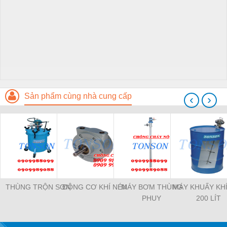
Sản phẩm cùng nhà cung cấp
‹
›
THÙNG TRỘN SƠN
ĐỘNG CƠ KHÍ NÉN
MÁY BƠM THÙNG
MÁY KHUẤY KH
PHUY
200 LÍT