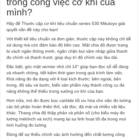
trong công việc cơ khí của
mình?
Hãy để Thước cặp cơ khí tiêu chuẩn series 530 Mitutoyo giải
quyết vấn đề này cho bạn!
Với thiết kế tiêu chuẩn và đơn giản, thước cặp này không chỉ dễ
sử dụng mà còn đảm bảo độ bền cao. Mặt chia độ được trang
bị vách ngăn thông minh, ngăn chặn bụi xâm nhập giữa thanh
đo chính và thanh trượt, giúp duy trì độ chính xác lâu dài.
Đặc biệt, góc mặt vernier nhỏ chỉ 14° giúp bạn đọc số dễ dàng
và nhanh chóng, tiết kiệm thời gian trong quá trình làm việc.
Khả năng đo đa dạng với 4 loại kích thước: bên ngoài, bên
trong, độ sâu và bước, biến sản phẩm này thành công cụ đa
năng không thể thiếu trong xưởng cơ khí của bạn.
Hơn nữa, mỏ đo được bọc carbide tối ưu hóa cho việc đo lường
các bộ phận hoàn thiện thô, vật đúc, đá mài và nhiều vật liệu
khác. Thang chia độ thập phân và phân số (cho kiểu máy đo
lường mét/inch và inch) mang lại sự linh hoạt tối đa trong mọi
tình huống đo lường.
Đừng để sự thiếu chính xác ảnh hưởng đến chất lượng công