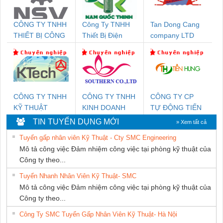
CÔNG TY TNHH
Công Ty TNHH
Tan Dong Cang
THIẾT BỊ CÔNG
Thiết Bị Điện
company LTD
NGHIỆP NIHON
Nam Quốc Thịnh
SETSUBI VIỆT
NAM
CÔNG TY TNHH
CÔNG TY TNHH
CÔNG TY CP
KỸ THUẬT
KINH DOANH
TỰ ĐỘNG TIẾN
KTECH VIỆT
DỊCH VỤ XNK
HƯNG
TIN TUYỂN DỤNG MỚI
» Xem tất cả
NAM
PHƯƠNG NAM
Tuyển gấp nhân viên Kỹ Thuật - Cty SMC Engineering
Mô tả công việc Đảm nhiệm công việc tại phòng kỹ thuật của
Công ty theo...
Tuyển Nhanh Nhân Viên Kỹ Thuật- SMC
Mô tả công việc Đảm nhiệm công việc tại phòng kỹ thuật của
Công ty theo...
Công Ty SMC Tuyển Gấp Nhân Viên Kỹ Thuật- Hà Nội