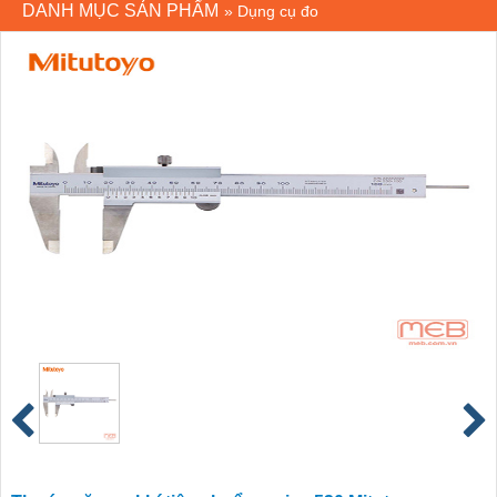
DANH MỤC SẢN PHẨM
»
Dụng cụ đo