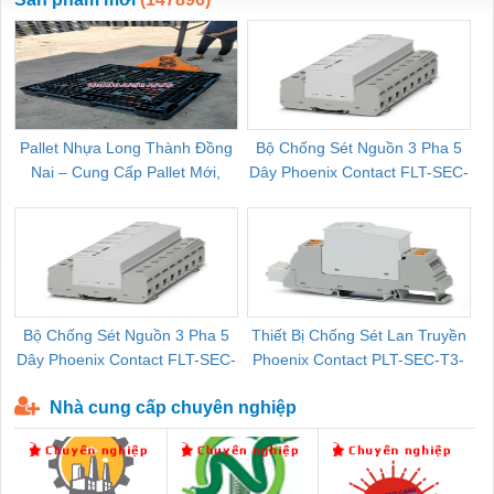
Pallet Nhựa Long Thành Đồng
Bộ Chống Sét Nguồn 3 Pha 5
Nai – Cung Cấp Pallet Mới,
Dây Phoenix Contact FLT-SEC-
C
Pallet Cũ Giá Tốt
P-T1-3S-264/50-FM - 2909589
Bộ Chống Sét Nguồn 3 Pha 5
Thiết Bị Chống Sét Lan Truyền
B
Dây Phoenix Contact FLT-SEC-
Phoenix Contact PLT-SEC-T3-
P-T1-3S-440/35-FM - 2908264
230-FM-PT - 2907928
Nhà cung cấp chuyên nghiệp