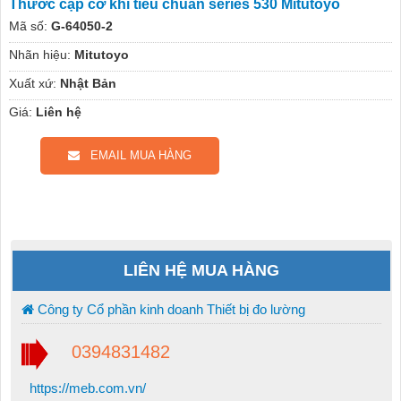
Thước cặp cơ khí tiêu chuẩn series 530 Mitutoyo
Mã số:
G-64050-2
Nhãn hiệu:
Mitutoyo
Xuất xứ:
Nhật Bản
Giá:
Liên hệ
EMAIL MUA HÀNG
LIÊN HỆ MUA HÀNG
Công ty Cổ phần kinh doanh Thiết bị đo lường
0394831482
https://meb.com.vn/