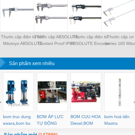
Thước cặp điện tử 550
Thước cặp ABSOLUTE
Thước cặp điện tử
Thước cặp cơ 
Mitutoyo ABSOLUTE
Coolant Proof IP67
ABSOLUTE Encoder
series 160 Mitu
series 500 Mitutoyo
series 500 Mitutoyo
Sản phẩm xem nhiều
‹
›
bom truc dung
BƠM ÁP LỰC
BOM CUU HOA
bơm hoả tiển
ewara,bom bu
TỰ ĐỘNG
Diesel,BOM
Mastra
ewara
CHUA CHAY
Sản phẩm mới
(147896)