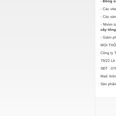
-
Đồng s
Nước-Vật tư thiết bị
- Các vit
Phốt cơ khí
- Các sả
- Nhóm tạ
Sắt, thép, inox các loại
cây tổn
Thí nghiệm-Trang thiết bị
- Giảm p
Thiết bị chiếu sáng
MỌI THÔ
Công ty
Thiết bị chống sét
79/22 Lê 
Thiết bị an ninh
SĐT : 07
Thiết bị công nghiệp
Mail: li
Thiết bị công trình
Sản phẩm
Thiết bị điện
Thiết bị giáo dục
Thiết bị khác