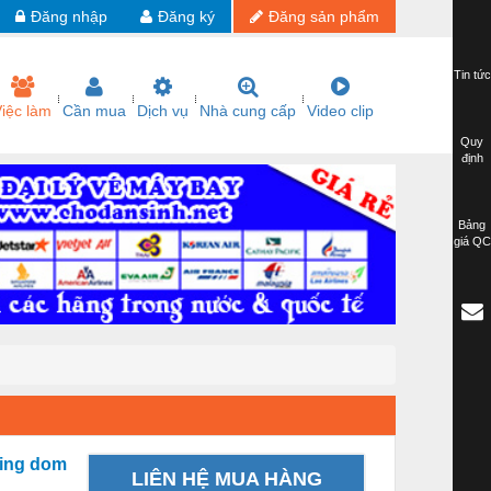
Đăng nhập
Đăng ký
Đăng sản phẩm
Tin tức
iệc làm
Cần mua
Dịch vụ
Nhà cung cấp
Video clip
Quy
định
Bảng
giá QC
king dom
LIÊN HỆ MUA HÀNG