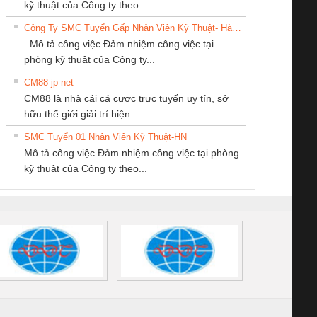
Thương Mại SX Ba
TM-DV DAI DONG
PHẦN TỰ ĐỘNG
enix Contact
tấm pin
điện chuỗi
ray W
kỹ thuật của Công ty theo...
Miền
THANH
TIẾN HƯNG
6960 – PSR-
TRANSCLINIC 16I+
TRANSCLINIC 16I+
BAS 
Công Ty SMC Tuyển Gấp Nhân Viên Kỹ Thuật- Hà Nội
SCP-
1K5 L (2433950000)
(2008130000)
(28
Mô tả công việc Đảm nhiệm công việc tại
/FSP/2X1/1X2
phòng kỹ thuật của Công ty...
CM88 jp net
CÔNG TY CP TỰ
CÔNG TY CỔ
CÔNG TY TNHH
CM88 là nhà cái cá cược trực tuyến uy tín, sở
ĐỘNG TIẾN
PHẦN DÂY VÀ
MEKONG MARINE
iám sát chuỗi
Bộ chỉnh lưu nguồn
Nẹp nhôm chống
Bộ c
hữu thế giới giải trí hiện...
HƯNG
CÁP ĐIỆN
SUPPLY
tấm pin
điện TRANSCLINIC
trơn Đà Nẵng
giám 
THƯỢNG ĐÌNH
SMC Tuyển 01 Nhân Viên Kỹ Thuật-HN
SCLINIC 16I+
BKE 1K5.4
Sola
Mô tả công việc Đảm nhiệm công việc tại phòng
 (2502520000)
(7791400879)2. Giá
TRAN
kỹ thuật của Công ty theo...
1K5.4