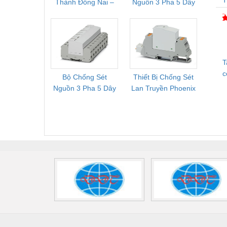
Thành Đồng Nai –
Nguồn 3 Pha 5 Dây
Phoe
T
Cung Cấp Pallet
Phoenix Contact
PSR-
Mới, Pallet Cũ Giá
FLT-SEC-P-T1-3S-
1NC-
Tốt
264/50-FM -
2
2909589
T
c
Bộ Chống Sét
Thiết Bị Chống Sét
Bộ L
Nguồn 3 Pha 5 Dây
Lan Truyền Phoenix
Công
Phoenix Contact
Contact PLT-SEC-
Phoe
FLT-SEC-P-T1-3S-
T3-230-FM-PT -
QU
440/35-FM -
2907928
UPS/23
2908264
-