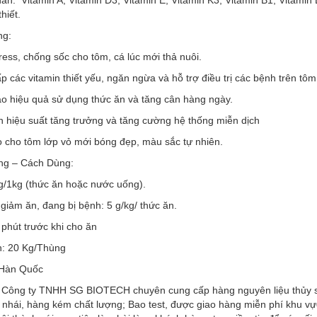
n: Vitamin A, Vitamin D3, Vitamin E, Vitamin K3, Vitamin B1, Vitamin
hiết.
ng:
ress, chống sốc cho tôm, cá lúc mới thả nuôi.
p các vitamin thiết yếu, ngăn ngừa và hỗ trợ điều trị các bệnh trên tôm
ao hiệu quả sử dụng thức ăn và tăng cân hàng ngày.
ện hiệu suất tăng trưởng và tăng cường hệ thống miễn dịch
o cho tôm lớp vỏ mới bóng đẹp, màu sắc tự nhiên.
ng – Cách Dùng:
 g/1kg (thức ăn hoặc nước uống).
 giảm ăn, đang bị bệnh: 5 g/kg/ thức ăn.
 phút trước khi cho ăn
: 20 Kg/Thùng
 Hàn Quốc
, Công ty TNHH SG BIOTECH chuyên cung cấp hàng nguyên liệu thủy s
 nhái, hàng kém chất lượng; Bao test, được giao hàng miễn phí khu v