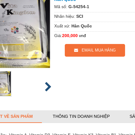
Mã số:
G-54254-1
Nhãn hiệu:
SCI
Xuất xứ:
Hàn Quốc
Giá:
200,000
vnđ
EMAIL MUA HÀNG
ẾT VỀ SẢN PHẨM
THÔNG TIN DOANH NGHIỆP
SẢ