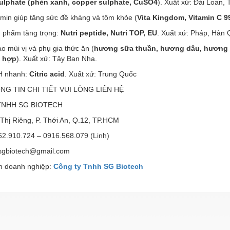
ulphate (phèn xanh, copper sulphate, CuSO4
). Xuất xứ: Đài Loan, 
amin giúp tăng sức đề kháng và tôm khỏe (
Vita Kingdom, Vitamin C 
n phẩm tăng trọng:
Nutri peptide, Nutri TOP, EU
. Xuất xứ: Pháp, Hàn 
o mùi vị và phụ gia thức ăn (
hương sữa thuần, hương dâu, hương 
g hợp
). Xuất xứ: Tây Ban Nha.
H nhanh:
Citric acid
. Xuất xứ: Trung Quốc
NG TIN CHI TIẾT VUI LÒNG LIÊN HỆ
 TNHH SG BIOTECH
Thị Riêng, P. Thới An, Q.12, TP.HCM
62.910.724 – 0916.568.079 (Linh)
nhsgbiotech@gmail.com
 doanh nghiệp:
Công ty Tnhh SG Biotech