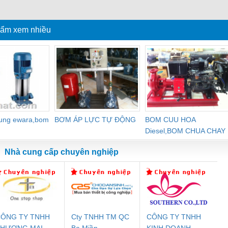
ôm cá
khuẩn
định tảo, sạch đáy ao
ẩm xem nhiều
dung ewara,bom
BƠM ÁP LỰC TỰ ĐỘNG
BOM CUU HOA
Diesel,BOM CHUA CHAY
Nhà cung cấp chuyên nghiệp
ÔNG TY TNHH
Cty TNHH TM QC
CÔNG TY TNHH
Đệm An Toàn
Rơ Le An Toàn
Bộ Lặp Tín Hiệu
Rơ