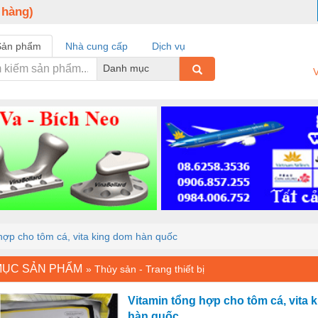
 hàng)
Sản phẩm
Nhà cung cấp
Dịch vụ
Danh mục
V
hợp cho tôm cá, vita king dom hàn quốc
MỤC SẢN PHẨM
»
Thủy sản - Trang thiết bị
Vitamin tổng hợp cho tôm cá, vita 
hàn quốc