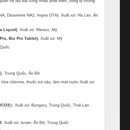
quan hệ lâu dài cùng nhau phát triển, công ty chúng
 NA, Dissolvine NA2, Impex DTA). Xuất xứ: Hà Lan, Ấn
a Liquid)
. Xuất xứ: Mexico, Mỹ
Pro, Bio Pro Tablet).
Xuất xứ: Mỹ
 Quốc
Mỹ, Trung Quốc, Ấn Độ
 hòa chlorine, thuốc trừ sâu, làm mát nước.Xuất xứ:
a2CO3
)). Xuất xứ: Bungary, Trung Quốc, Thái Lan.
2
. Xuất xứ: Israer, Ấn Độ, Trung Quốc