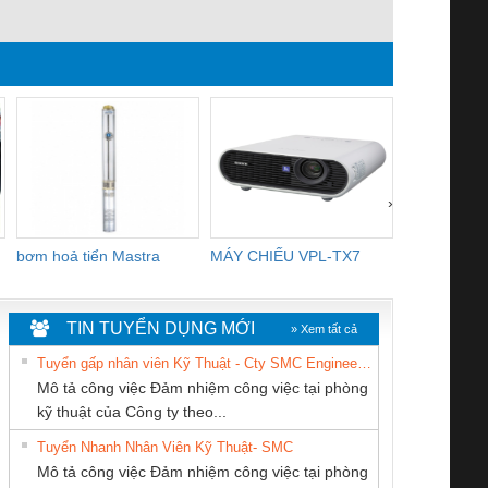
hàn quốc
nước
loa
›
bơm hoả tiển Mastra
MÁY CHIẾU VPL-TX7
BOM DINH
WHITE
TIN TUYỂN DỤNG MỚI
» Xem tất cả
Tuyển gấp nhân viên Kỹ Thuật - Cty SMC Engineering
Mô tả công việc Đảm nhiệm công việc tại phòng
kỹ thuật của Công ty theo...
Tuyển Nhanh Nhân Viên Kỹ Thuật- SMC
Công ty TNHH
CONG TY TNHH
CÔNG TY CỔ
 Le An Toàn
Bộ giám sát chuỗi
Bộ giám sát dòng
Bộ ng
Mô tả công việc Đảm nhiệm công việc tại phòng