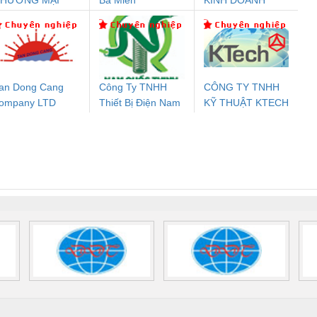
THƯƠNG MẠI
Ba Miền
KINH DOANH
nix Contact
Phoenix Contact
PROFIBUS Phoenix
Pho
HIÊN ÂN VIỆT
DỊCH VỤ XNK
PC20-1NO-
PSR-SCP-
Contact PSI-REP-
298
NAM
PHƯƠNG NAM
24DC-SP -
24UC/ESL4/3X1/1X2/B
PROFIBUS/12MB -
700578
- 2981059
2708863
24DC
an Dong Cang
Công Ty TNHH
CÔNG TY TNHH
ompany LTD
Thiết Bị Điện Nam
KỸ THUẬT KTECH
ưu Điện AC
Mô-đun Ắc Quy UPS
Rơ Le An Toàn
Bộ g
Quốc Thịnh
VIỆT NAM
 Suất Cao
Phoenix Contact
Phoenix Contact
nix Contact
QUINT-HP-
2981059 – PSR-
TRAN
INT-HP-
BAT/PB/48DC/7.0AH/PT
SCP-
1K5 H
0AC/2.5KVA/PT
- 1133819
24UC/ESL4/3X1/1X2/B
 1136815