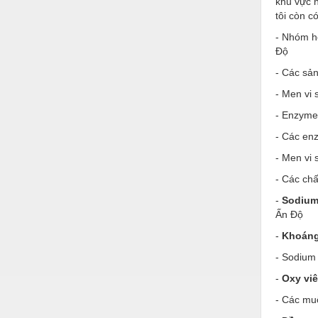
khu vực n
Hóa chất-Trang thiết bị
tôi còn 
Kệ công nghiệp
- Nhóm hó
Độ
Khí nén - Thiết bị
- Các sản
Khuôn mẫu - Phụ tùng
- Men vi 
Lọc công nghiệp
- Enzyme 
Máy công cụ - Phụ tùng
- Các enz
Mỏ - Trang thiết bị
- Men vi 
- Các chấ
Mô tơ - Hộp số
-
Sodium
Môi trường - Thiết bị
Ấn Độ
Nâng hạ - Trang thiết bị
-
Khoán
- Sodium 
Nội - Ngoại thất - văn phòng
-
Oxy viê
Nồi hơi - Trang thiết bị
- Các mu
Nông nghiệp - Thiết bị