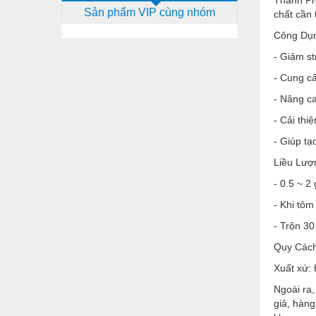
Thành Phầ
Sản phẩm VIP cùng nhóm
chất cần t
Dịch vụ - Thi công
Công Dụ
Điện công nghiệp
- Giảm st
Điện gia dụng
- Cung cấ
Điện Lạnh
- Nâng c
Đóng tàu Thiết bị
- Cải thi
- Giúp tạ
Đúc chính xác Thiết bị
Liều Lượ
Dụng cụ cầm tay
- 0.5 ~ 2
Dụng cụ cắt gọt
- Khi tôm
Dụng cụ điện
- Trộn 30
Dụng cụ đo
Quy Cách
Xuất xứ:
Gỗ - Trang thiết bị
Ngoài ra
Hàn cắt - Thiết bị
giả, hàng