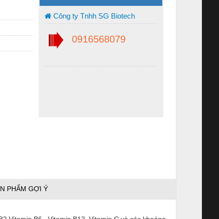
Công ty Tnhh SG Biotech
0916568079
N PHẨM GỢI Ý