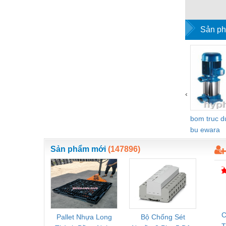
cho t
Vật liệu xây dựng
Sản ph
Vòng bi - Bạc đạn
Xe hơi - Phụ tùng
Xe máy - Phụ tùng
Xe tải - phụ tùng
‹
Y khoa - Trang thiết bị
bom truc 
bu ewara
Sản phẩm mới
(147896)
C
Pallet Nhựa Long
Bộ Chống Sét
Rơ Le 