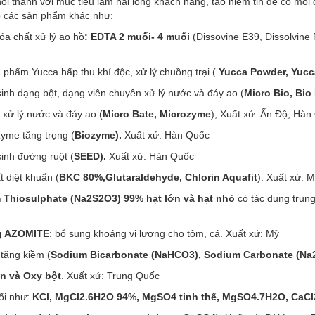
ội thành với mục tiêu làm hài lòng khách hàng, tạo niềm tin để có mối 
có các sản phẩm khác như:
a chất xử lý ao hồ
: EDTA 2 muối- 4 muối
(Dissovine E39, Dissolvine
 phẩm Yucca hấp thu khí độc, xử lý chuồng trại (
Yucca Powder, Yucc
sinh dạng bột, dạng viên chuyên xử lý nước và đáy ao (
Micro Bio, Bio 
xử lý nước và đáy ao (
Micro Bate, Microzyme
), Xuất xứ: Ấn Độ, Hàn
yme tăng trọng (
Biozyme).
Xuất xứ: Hàn Quốc
sinh đường ruột (
SEED).
Xuất xứ: Hàn Quốc
t diệt khuẩn (
BKC 80%,Glutaraldehyde, Chlorin Aquafit
). Xuất xứ: 
 Thiosulphate (Na2S2O3) 99% hạt lớn và hạt nhỏ
có tác dụng trung
g AZOMITE
: bổ sung khoáng vi lượng cho tôm, cá. Xuất xứ: Mỹ
tăng kiềm (
Sodium Bicarbonate (NaHCO3), Sodium Carbonate (N
n và Oxy bột
. Xuất xứ: Trung Quốc
ối như:
KCl, MgCl2.6H2O 94%, MgSO4 tinh thể, MgSO4.7H2O, CaCl