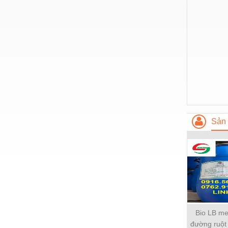
Thiết bị làm sạch
Thiết bị sơn - Sơn
Thiết bị nhà bếp
Thiết bị nhiệt
Thiêt bị PCCC
Thiết bị truyền động
Thiết bị văn phòng
Sản 
Thiết bị viễn thông
Thủy lực-Thiết bị
Thủy sản - Trang thiết bị
Tự động hoá
Van - Co các loại
Bio LB me
đường ruột
Vật liệu mài mòn