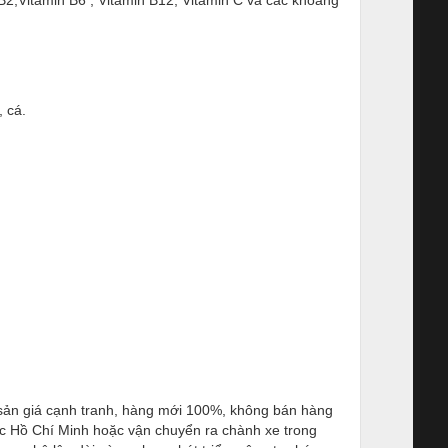
 B2,Vitamin B6 , Vitamin B12, Vitamin C và các khoáng
, cá.
ản giá cạnh tranh, hàng mới 100%, không bán hàng
ực Hồ Chí Minh hoặc vận chuyển ra chành xe trong