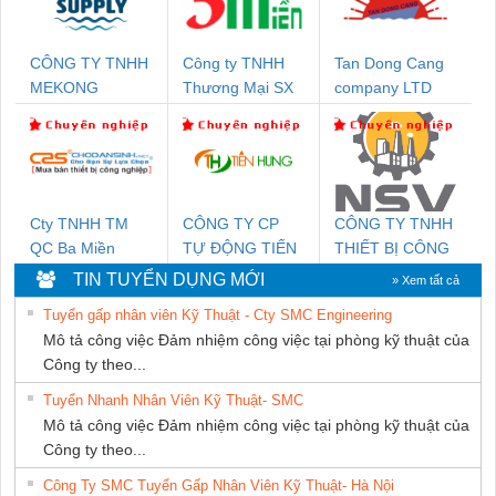
CÔNG TY TNHH
Công ty TNHH
Tan Dong Cang
MEKONG
Thương Mại SX
company LTD
MARINE SUPPLY
Ba Miền
Cty TNHH TM
CÔNG TY CP
CÔNG TY TNHH
QC Ba Miền
TỰ ĐỘNG TIẾN
THIẾT BỊ CÔNG
HƯNG
NGHIỆP NIHON
TIN TUYỂN DỤNG MỚI
» Xem tất cả
SETSUBI VIỆT
Tuyển gấp nhân viên Kỹ Thuật - Cty SMC Engineering
NAM
Mô tả công việc Đảm nhiệm công việc tại phòng kỹ thuật của
Công ty theo...
Tuyển Nhanh Nhân Viên Kỹ Thuật- SMC
Mô tả công việc Đảm nhiệm công việc tại phòng kỹ thuật của
Công ty theo...
Công Ty SMC Tuyển Gấp Nhân Viên Kỹ Thuật- Hà Nội