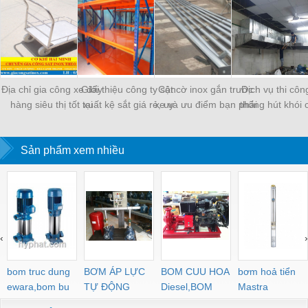
Địa chỉ gia công xe đẩy
Giới thiệu công ty sản
Cột cờ inox gắn trước
Dịch vụ thi côn
hàng siêu thị tốt tại
xuất kệ sắt giá rẻ, uy
xe và ưu điểm bạn phải
thống hút khói 
HCM
tín chất lượng
biết
nghiệp uy tín hà
Sản phẩm xem nhiều
‹
›
bom truc dung
BƠM ÁP LỰC
BOM CUU HOA
bơm hoả tiển
ewara,bom bu
TỰ ĐỘNG
Diesel,BOM
Mastra
ewara
CHUA CHAY