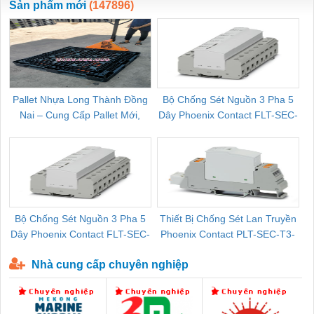
Sản phẩm mới
(147896)
Pallet Nhựa Long Thành Đồng
Bộ Chống Sét Nguồn 3 Pha 5
Nai – Cung Cấp Pallet Mới,
Dây Phoenix Contact FLT-SEC-
C
Pallet Cũ Giá Tốt
P-T1-3S-264/50-FM - 2909589
Bộ Chống Sét Nguồn 3 Pha 5
Thiết Bị Chống Sét Lan Truyền
B
Dây Phoenix Contact FLT-SEC-
Phoenix Contact PLT-SEC-T3-
P-T1-3S-440/35-FM - 2908264
230-FM-PT - 2907928
Nhà cung cấp chuyên nghiệp