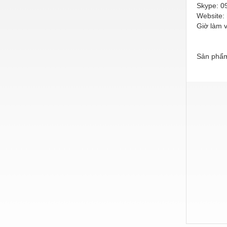
Hóa chất-Trang thiết bị
Skype: 0
Website: 
Kệ công nghiệp
Giờ làm 
Khí nén - Thiết bị
Sản phẩm
Khuôn mẫu - Phụ tùng
Lọc công nghiệp
Máy công cụ - Phụ tùng
Mỏ - Trang thiết bị
Mô tơ - Hộp số
Môi trường - Thiết bị
Nâng hạ - Trang thiết bị
Nội - Ngoại thất - văn phòng
Nồi hơi - Trang thiết bị
Nông nghiệp - Thiết bị