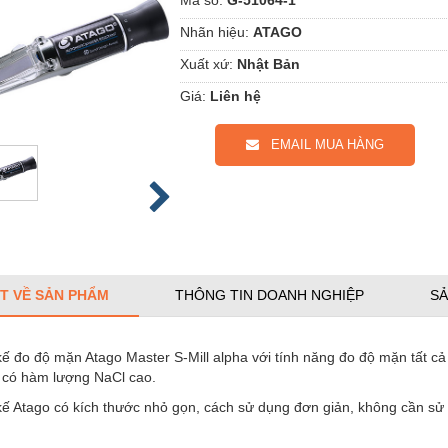
Nhãn hiệu:
ATAGO
Xuất xứ:
Nhật Bản
Giá:
Liên hệ
EMAIL MUA HÀNG
ẾT VỀ SẢN PHẨM
THÔNG TIN DOANH NGHIỆP
SẢ
ế đo độ mặn Atago Master S-Mill alpha với tính năng đo độ mặn tất cả
t có hàm lượng NaCl cao.
ế Atago có kích thước nhỏ gọn, cách sử dụng đơn giản, không cần sử 