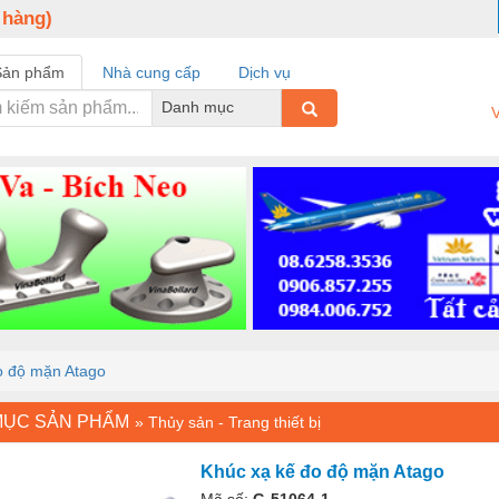
 hàng)
Sản phẩm
Nhà cung cấp
Dịch vụ
Danh mục
V
o độ mặn Atago
MỤC SẢN PHẨM
»
Thủy sản - Trang thiết bị
Khúc xạ kế đo độ mặn Atago
Mã số:
G-51064-1