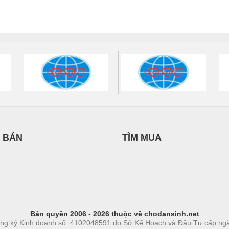
INT-HP-
BAT/PB/48DC/7.0AH/PT
SCP-
1K5 H
0AC/2.5KVA/PT
- 1133819
24UC/ESL4/3X1/1X2/B
 1136815
 BÁN
TÌM MUA
Bản quyền 2006 - 2026 thuộc về chodansinh.net
ng ký Kinh doanh số: 4102048591 do Sở Kế Hoạch và Đầu Tư cấp ng