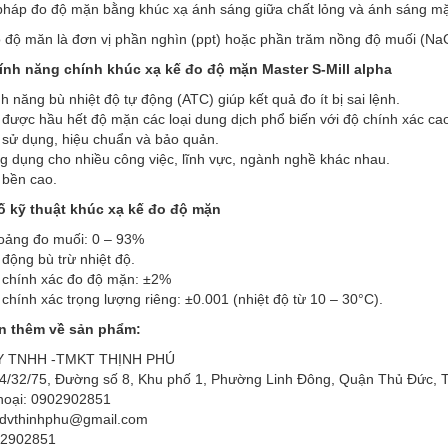
háp đo độ mặn bằng khúc xạ ánh sáng giữa chất lỏng và ánh sáng mặt 
 độ măn là đơn vị phần nghìn (ppt) hoặc phần trăm nồng độ muối (NaC
tính năng chính khúc xạ kế đo độ mặn Master S-Mill alpha
h năng bù nhiệt độ tự động (ATC) giúp kết quả đo ít bị sai lệnh.
được hầu hết độ mặn các loại dung dịch phổ biến với độ chính xác ca
 sử dụng, hiệu chuẩn và bảo quản.
g dụng cho nhiều công việc, lĩnh vực, ngành nghề khác nhau.
 bền cao.
 kỹ thuật khúc xạ kế đo độ mặn
oảng đo muối: 0 – 93%
động bù trừ nhiệt độ.
 chính xác đo độ mặn: ±2%
chính xác trọng lượng riêng: ±0.001 (nhiệt độ từ 10 – 30°C).
n thêm về sản phẩm:
 TNHH -TMKT THỊNH PHÚ
 64/32/75, Đường số 8, Khu phố 1, Phường Linh Đông, Quận Thủ Đức, 
thoại: 0902902851
mdvthinhphu@gmail.com
02902851