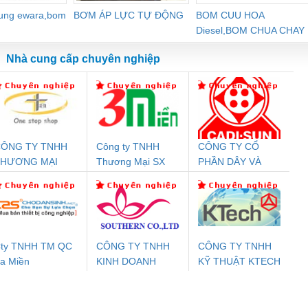
dung ewara,bom
BƠM ÁP LỰC TỰ ĐỘNG
BOM CUU HOA
Diesel,BOM CHUA CHAY
Nhà cung cấp chuyên nghiệp
ÔNG TY TNHH
Công ty TNHH
CÔNG TY CỔ
Đệm An Toàn
Rơ Le An Toàn
Bộ Lặp Tín Hiệu
Rơ
THƯƠNG MẠI
Thương Mại SX
PHẦN DÂY VÀ
nix Contact
Phoenix Contact
PROFIBUS Phoenix
Pho
HIÊN ÂN VIỆT
Ba Miền
CÁP ĐIỆN
PC20-1NO-
PSR-SCP-
Contact PSI-REP-
298
NAM
THƯỢNG ĐÌNH
24DC-SP -
24UC/ESL4/3X1/1X2/B
PROFIBUS/12MB -
700578
- 2981059
2708863
24DC
ty TNHH TM QC
CÔNG TY TNHH
CÔNG TY TNHH
a Miền
KINH DOANH
KỸ THUẬT KTECH
ưu Điện AC
Mô-đun Ắc Quy UPS
Rơ Le An Toàn
Bộ g
DỊCH VỤ XNK
VIỆT NAM
 Suất Cao
Phoenix Contact
Phoenix Contact
PHƯƠNG NAM
nix Contact
QUINT-HP-
2981059 – PSR-
TRAN