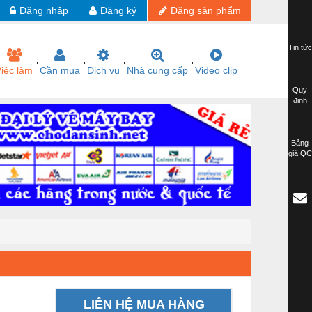
Đăng nhập
Đăng ký
Đăng sản phẩm
Tin tức
iệc làm
Cần mua
Dịch vụ
Nhà cung cấp
Video clip
Quy
định
Bảng
giá QC
LIÊN HỆ MUA HÀNG