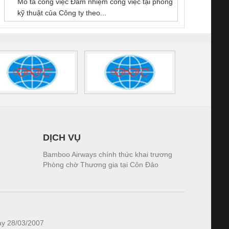
Mô tả công việc Đảm nhiệm công việc tại phòng
 (2502520000)
(7791400879)2. Giá
TRAN
kỹ thuật của Công ty theo...
1K5.4
DỊCH VỤ
Bamboo Airways chính thức khai trương
Phòng chờ Thương gia tại Côn Đảo
ày 28/03/2007