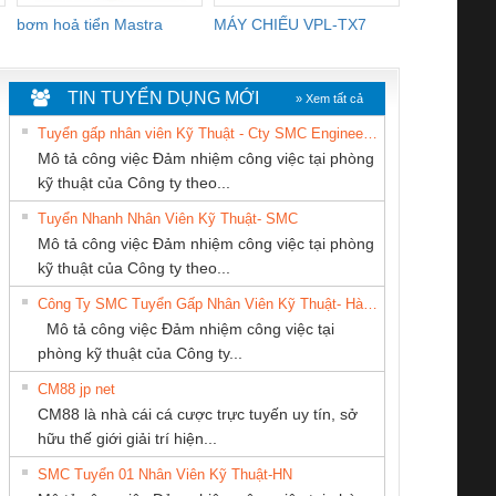
bơm hoả tiển Mastra
MÁY CHIẾU VPL-TX7
BOM DINH
WHITE
TIN TUYỂN DỤNG MỚI
» Xem tất cả
Tuyển gấp nhân viên Kỹ Thuật - Cty SMC Engineering
Mô tả công việc Đảm nhiệm công việc tại phòng
kỹ thuật của Công ty theo...
Tuyển Nhanh Nhân Viên Kỹ Thuật- SMC
CÔNG TY TNHH
Công Ty TNHH
Tan Dong Cang
 Le An Toàn
Bộ giám sát chuỗi
Bộ giám sát dòng
Bộ ng
Mô tả công việc Đảm nhiệm công việc tại phòng
THIẾT BỊ CÔNG
Thiết Bị Điện Nam
company LTD
enix Contact
tấm pin
điện chuỗi
ray W
kỹ thuật của Công ty theo...
NGHIỆP NIHON
Quốc Thịnh
6960 – PSR-
TRANSCLINIC 16I+
TRANSCLINIC 16I+
BAS 
Công Ty SMC Tuyển Gấp Nhân Viên Kỹ Thuật- Hà Nội
SETSUBI VIỆT
SCP-
1K5 L (2433950000)
(2008130000)
(28
Mô tả công việc Đảm nhiệm công việc tại
NAM
/FSP/2X1/1X2
phòng kỹ thuật của Công ty...
CM88 jp net
CÔNG TY CỔ
CÔNG TY TNHH
CÔNG TY CP TỰ
CM88 là nhà cái cá cược trực tuyến uy tín, sở
PHẦN TỰ ĐỘNG
MEKONG MARINE
ĐỘNG TIẾN
iám sát chuỗi
Bộ chỉnh lưu nguồn
Nẹp nhôm chống
Bộ c
hữu thế giới giải trí hiện...
TIẾN HƯNG
SUPPLY
HƯNG
tấm pin
điện TRANSCLINIC
trơn Đà Nẵng
giám 
SMC Tuyển 01 Nhân Viên Kỹ Thuật-HN
SCLINIC 16I+
BKE 1K5.4
Sola