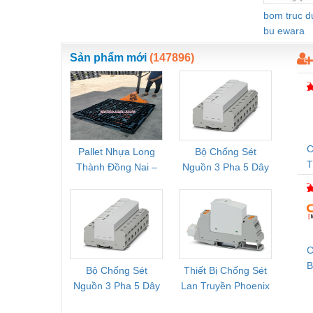
Thiết bị làm sạch
bom truc 
bu ewara
Thiết bị sơn - Sơn
Thiết bị nhà bếp
Sản phẩm mới
(147896)
Thiết bị nhiệt
Thiêt bị PCCC
Thiết bị truyền động
C
Pallet Nhựa Long
Bộ Chống Sét
Rơ Le 
Thiết bị văn phòng
Thành Đồng Nai –
Nguồn 3 Pha 5 Dây
Phoe
T
Thiết bị viễn thông
Cung Cấp Pallet
Phoenix Contact
PSR-
Mới, Pallet Cũ Giá
FLT-SEC-P-T1-3S-
1NC-
Thủy lực-Thiết bị
Tốt
264/50-FM -
2
2909589
Thủy sản - Trang thiết bị
C
Tự động hoá
B
Bộ Chống Sét
Thiết Bị Chống Sét
Bộ L
Van - Co các loại
Nguồn 3 Pha 5 Dây
Lan Truyền Phoenix
Công
Phoenix Contact
Contact PLT-SEC-
Phoe
Vật liệu mài mòn