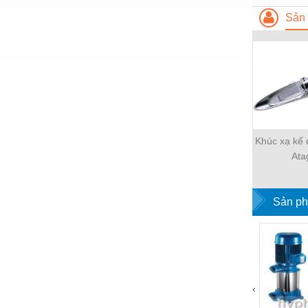
Nước-Vật tư thiết bị
Sản 
Phốt cơ khí
Sắt, thép, inox các loại
Thí nghiệm-Trang thiết bị
Thiết bị chiếu sáng
Thiết bị chống sét
Khúc xạ kế
Ata
Thiết bị an ninh
Thiết bị công nghiệp
Sản ph
Thiết bị công trình
Thiết bị điện
Thiết bị giáo dục
‹
Thiết bị khác