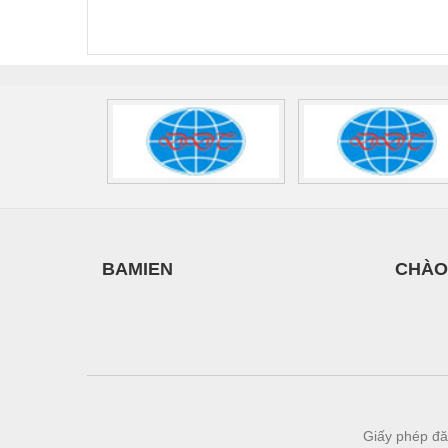
FLT-SEC-P-T1-3S-
T3-230-FM-PT -
QU
440/35-FM -
2907928
UPS/23
Vật liệu xây dựng
2908264
-
Vòng bi - Bạc đạn
Xe hơi - Phụ tùng
Xe máy - Phụ tùng
Xe tải - phụ tùng
Y khoa - Trang thiết bị
BAMIEN
CHÀO
Giấy phép đă