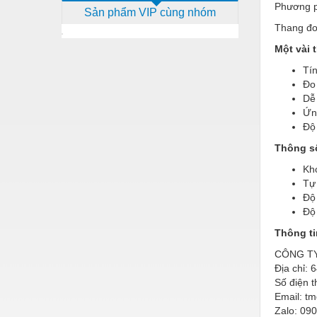
Phương p
Sản phẩm VIP cùng nhóm
Dịch vụ - Thi công
Thang đo
Điện công nghiệp
Một vài 
Điện gia dụng
Tín
Đo 
Điện Lạnh
Dễ
Ứn
Đóng tàu Thiết bị
Độ
Đúc chính xác Thiết bị
Thông số
Dụng cụ cầm tay
Kh
Tự 
Dụng cụ cắt gọt
Độ
Độ 
Dụng cụ điện
Thông ti
Dụng cụ đo
CÔNG TY
Địa chỉ:
Gỗ - Trang thiết bị
Số điện 
Hàn cắt - Thiết bị
Email: t
Zalo: 09