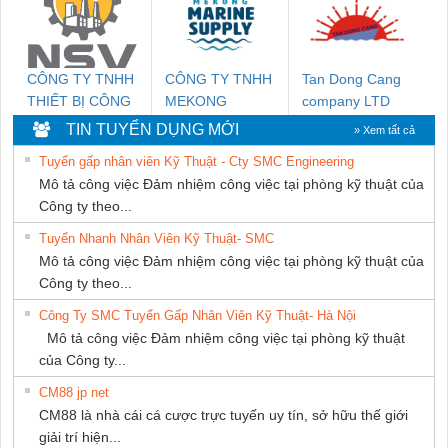
THUẬT ĐIỆN CƠ
GIA HƯNG
PHÁT
CÔNG TY TNHH
CÔNG TY TNHH
Tan Dong Cang
THIẾT BỊ CÔNG
MEKONG
company LTD
NGHIỆP NIHON
MARINE
TIN TUYỂN DỤNG MỚI
» Xem tất cả
SETSUBI VIỆT
SUPPLY
Tuyển gấp nhân viên Kỹ Thuật - Cty SMC Engineering
NAM
Mô tả công việc Đảm nhiệm công việc tại phòng kỹ thuật của
Công ty theo...
Tuyển Nhanh Nhân Viên Kỹ Thuật- SMC
Mô tả công việc Đảm nhiệm công việc tại phòng kỹ thuật của
Công ty theo...
Công Ty SMC Tuyển Gấp Nhân Viên Kỹ Thuật- Hà Nội
Mô tả công việc Đảm nhiệm công việc tại phòng kỹ thuật
của Công ty...
CM88 jp net
CM88 là nhà cái cá cược trực tuyến uy tín, sở hữu thế giới
giải trí hiện...