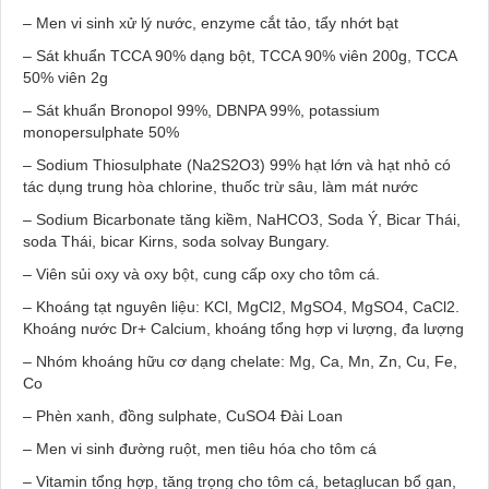
– Men vi sinh xử lý nước, enzyme cắt tảo, tẩy nhớt bạt
– Sát khuẩn TCCA 90% dạng bột, TCCA 90% viên 200g, TCCA
50% viên 2g
– Sát khuẩn Bronopol 99%, DBNPA 99%, potassium
monopersulphate 50%
– Sodium Thiosulphate (Na2S2O3) 99% hạt lớn và hạt nhỏ có
tác dụng trung hòa chlorine, thuốc trừ sâu, làm mát nước
– Sodium Bicarbonate tăng kiềm, NaHCO3, Soda Ý, Bicar Thái,
soda Thái, bicar Kirns, soda solvay Bungary.
– Viên sủi oxy và oxy bột, cung cấp oxy cho tôm cá.
– Khoáng tạt nguyên liệu: KCl, MgCl2, MgSO4, MgSO4, CaCl2.
Khoáng nước Dr+ Calcium, khoáng tổng hợp vi lượng, đa lượng
– Nhóm khoáng hữu cơ dạng chelate: Mg, Ca, Mn, Zn, Cu, Fe,
Co
– Phèn xanh, đồng sulphate, CuSO4 Đài Loan
– Men vi sinh đường ruột, men tiêu hóa cho tôm cá
– Vitamin tổng hợp, tăng trọng cho tôm cá, betaglucan bổ gan,