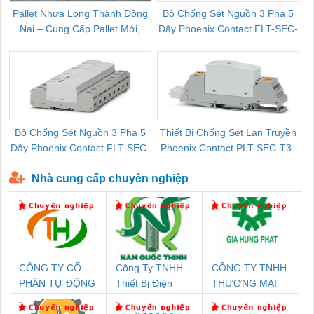
Pallet Nhựa Long Thành Đồng
Bộ Chống Sét Nguồn 3 Pha 5
Nai – Cung Cấp Pallet Mới,
Dây Phoenix Contact FLT-SEC-
C
Pallet Cũ Giá Tốt
P-T1-3S-264/50-FM - 2909589
Bộ Chống Sét Nguồn 3 Pha 5
Thiết Bị Chống Sét Lan Truyền
B
Dây Phoenix Contact FLT-SEC-
Phoenix Contact PLT-SEC-T3-
P-T1-3S-440/35-FM - 2908264
230-FM-PT - 2907928
Nhà cung cấp chuyên nghiệp
CÔNG TY CỔ
Công Ty TNHH
CÔNG TY TNHH
PHẦN TỰ ĐỘNG
Thiết Bị Điện
THƯƠNG MẠI
TIẾN HƯNG
Nam Quốc Thịnh
DỊCH VỤ KỸ