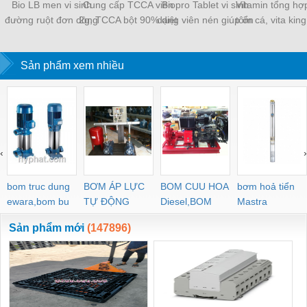
Bio LB men vi sinh
Cung cấp TCCA viên
Biopro Tablet vi sinh
Vitamin tổng hợ
đường ruột đơn dòng
2g, TCCA bột 90% diệt
dạng viên nén giúp ổn
tôm cá, vita kin
cho tôm cá
khuẩn
định tảo, sạch đáy ao
hàn quốc
Sản phẩm xem nhiều
‹
›
bom truc dung
BƠM ÁP LỰC
BOM CUU HOA
bơm hoả tiển
ewara,bom bu
TỰ ĐỘNG
Diesel,BOM
Mastra
ewara
CHUA CHAY
Sản phẩm mới
(147896)