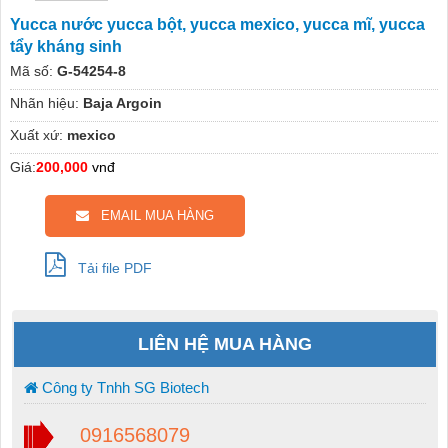
Yucca nước yucca bột, yucca mexico, yucca mĩ, yucca
tẩy kháng sinh
Mã số:
G-54254-8
Nhãn hiệu:
Baja Argoin
Xuất xứ:
mexico
Giá:
200,000
vnđ
EMAIL MUA HÀNG
Tải file PDF
LIÊN HỆ MUA HÀNG
Công ty Tnhh SG Biotech
0916568079