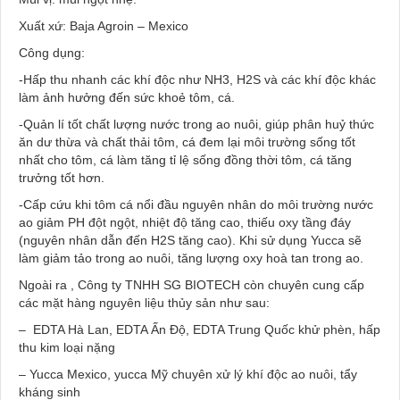
Xuất xứ: Baja Agroin – Mexico
Công dụng:
-Hấp thu nhanh các khí độc như NH3, H2S và các khí độc khác
làm ảnh hưởng đến sức khoẻ tôm, cá.
-Quản lí tốt chất lượng nước trong ao nuôi, giúp phân huỷ thức
ăn dư thừa và chất thải tôm, cá đem lại môi trường sống tốt
nhất cho tôm, cá làm tăng tỉ lệ sống đồng thời tôm, cá tăng
trưởng tốt hơn.
-Cấp cứu khi tôm cá nổi đầu nguyên nhân do môi trường nước
ao giảm PH đột ngột, nhiệt độ tăng cao, thiếu oxy tầng đáy
(nguyên nhân dẫn đến H2S tăng cao). Khi sử dụng Yucca sẽ
làm giảm tảo trong ao nuôi, tăng lượng oxy hoà tan trong ao.
Ngoài ra , Công ty TNHH SG BIOTECH còn chuyên cung cấp
các mặt hàng nguyên liệu thủy sản như sau:
– EDTA Hà Lan, EDTA Ấn Độ, EDTA Trung Quốc khử phèn, hấp
thu kim loại nặng
– Yucca Mexico, yucca Mỹ chuyên xử lý khí độc ao nuôi, tẩy
kháng sinh