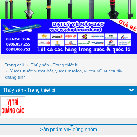
Trang chủ
Thủy sản - Trang thiết bị
Yucca nước yucca bột, yucca mexico, yucca mĩ, yucca tẩy
kháng sinh
Thủy sản - Trang thiết bị
Sản phẩm VIP cùng nhóm