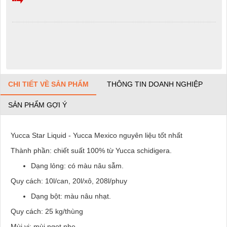
CHI TIẾT VỀ SẢN PHẨM
THÔNG TIN DOANH NGHIỆP
SẢN PHẨM GỢI Ý
Yucca Star Liquid - Yucca Mexico nguyên liệu tốt nhất
Thành phần: chiết suất 100% từ Yucca schidigera.
Dạng lỏng: có màu nâu sẫm.
Quy cách: 10l/can, 20l/xô, 208l/phuy
Dạng bột: màu nâu nhạt.
Quy cách: 25 kg/thùng
Mùi vị: mùi ngọt nhẹ.