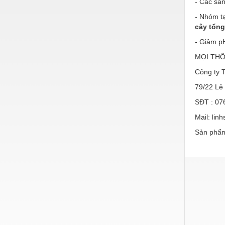
- Các sả
Nước-Vật tư thiết bị
- Nhóm tạ
cây tổn
Phốt cơ khí
- Giảm p
Sắt, thép, inox các loại
MỌI THÔ
Thí nghiệm-Trang thiết bị
Công ty
Thiết bị chiếu sáng
79/22 Lê 
SĐT : 07
Thiết bị chống sét
Mail: li
Thiết bị an ninh
Sản phẩm
Thiết bị công nghiệp
Thiết bị công trình
Thiết bị điện
Thiết bị giáo dục
Thiết bị khác