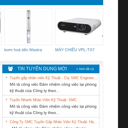
›
bơm hoả tiển Mastra
MÁY CHIẾU VPL-TX7
BOM DINH
WHITE
TIN TUYỂN DỤNG MỚI
» Xem tất cả
Tuyển gấp nhân viên Kỹ Thuật - Cty SMC Engineering
Mô tả công việc Đảm nhiệm công việc tại phòng
kỹ thuật của Công ty theo...
Tuyển Nhanh Nhân Viên Kỹ Thuật- SMC
CÔNG TY TNHH
CÔNG TY CP TỰ
CÔNG TY TNHH
 Le An Toàn
Bộ giám sát chuỗi
Bộ giám sát dòng
Bộ ng
Mô tả công việc Đảm nhiệm công việc tại phòng
MEKONG MARINE
ĐỘNG TIẾN
KỸ THUẬT KTECH
enix Contact
tấm pin
điện chuỗi
ray W
kỹ thuật của Công ty theo...
SUPPLY
HƯNG
VIỆT NAM
6960 – PSR-
TRANSCLINIC 16I+
TRANSCLINIC 16I+
BAS 
Công Ty SMC Tuyển Gấp Nhân Viên Kỹ Thuật- Hà Nội
SCP-
1K5 L (2433950000)
(2008130000)
(28