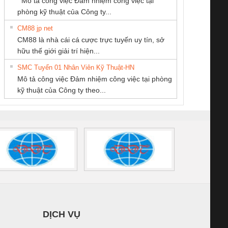
Mô tả công việc Đảm nhiệm công việc tại
/FSP/2X1/1X2
phòng kỹ thuật của Công ty...
CM88 jp net
CÔNG TY TNHH
CÔNG TY TNHH
CÔNG TY TNHH
CM88 là nhà cái cá cược trực tuyến uy tín, sở
THƯƠNG MẠI
KINH DOANH
THƯƠNG MẠI
iám sát chuỗi
Bộ chỉnh lưu nguồn
Nẹp nhôm chống
Bộ c
hữu thế giới giải trí hiện...
THIÊN ÂN VIỆT
DỊCH VỤ XNK
DỊCH VỤ KỸ
tấm pin
điện TRANSCLINIC
trơn Đà Nẵng
giám 
NAM
PHƯƠNG NAM
THUẬT ĐIỆN CƠ
SMC Tuyển 01 Nhân Viên Kỹ Thuật-HN
SCLINIC 16I+
BKE 1K5.4
Sola
GIA HƯNG PHÁT
Mô tả công việc Đảm nhiệm công việc tại phòng
 (2502520000)
(7791400879)2. Giá
TRAN
kỹ thuật của Công ty theo...
1K5.4
DỊCH VỤ