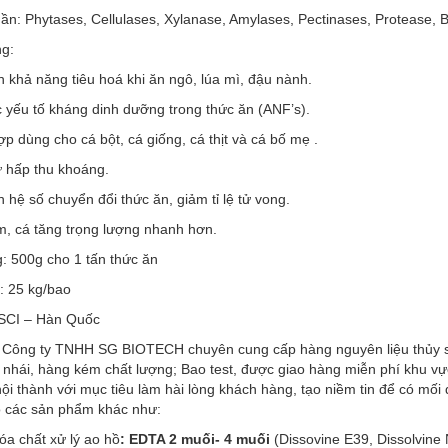
n: Phytases, Cellulases, Xylanase, Amylases, Pectinases, Protease, B
g:
ện khả năng tiêu hoá khi ăn ngô, lúa mì, đậu nành.
c yếu tố kháng dinh dưỡng trong thức ăn (ANF’s).
ợp dùng cho cá bột, cá giống, cá thịt và cá bố mẹ .
ự hấp thu khoáng.
ện hệ số chuyển đổi thức ăn, giảm tỉ lệ tử vong.
m, cá tăng trọng lượng nhanh hơn.
: 500g cho 1 tấn thức ăn
: 25 kg/bao
 SCI – Hàn Quốc
, Công ty TNHH SG BIOTECH chuyên cung cấp hàng nguyên liệu thủy s
 nhái, hàng kém chất lượng; Bao test, được giao hàng miễn phí khu v
ội thành với mục tiêu làm hài lòng khách hàng, tạo niềm tin để có mối 
có các sản phẩm khác như:
a chất xử lý ao hồ
: EDTA 2 muối- 4 muối
(Dissovine E39, Dissolvine