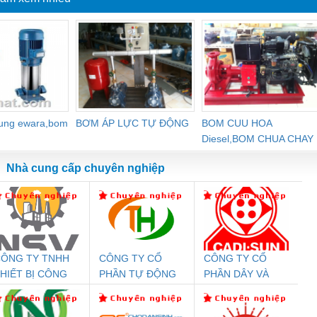
dung ewara,bom
BƠM ÁP LỰC TỰ ĐỘNG
BOM CUU HOA
Diesel,BOM CHUA CHAY
Nhà cung cấp chuyên nghiệp
ÔNG TY TNHH
CÔNG TY CỔ
CÔNG TY CỔ
Đệm An Toàn
Rơ Le An Toàn
Bộ Lặp Tín Hiệu
Rơ
HIẾT BỊ CÔNG
PHẦN TỰ ĐỘNG
PHẦN DÂY VÀ
nix Contact
Phoenix Contact
PROFIBUS Phoenix
Pho
GHIỆP NIHON
TIẾN HƯNG
CÁP ĐIỆN
PC20-1NO-
PSR-SCP-
Contact PSI-REP-
298
ETSUBI VIỆT
THƯỢNG ĐÌNH
24DC-SP -
24UC/ESL4/3X1/1X2/B
PROFIBUS/12MB -