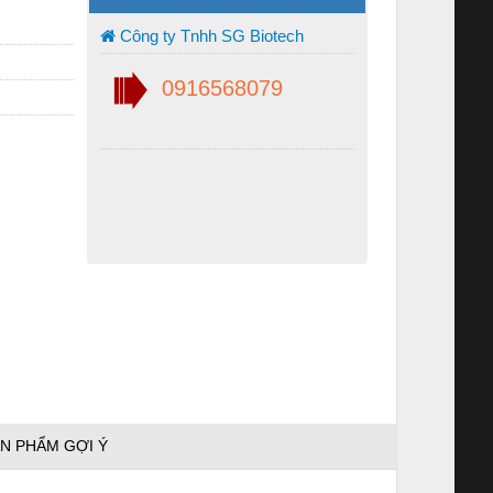
Công ty Tnhh SG Biotech
0916568079
N PHẨM GỢI Ý