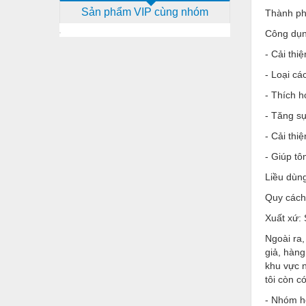
Sản phẩm VIP cùng nhóm
Thành phầ
Dịch vụ - Thi công
Công dụn
Điện công nghiệp
- Cải thi
Điện gia dụng
- Loại cá
Điện Lạnh
- Thích h
Đóng tàu Thiết bị
- Tăng s
- Cải thi
Đúc chính xác Thiết bị
- Giúp tô
Dụng cụ cầm tay
Liều dùng
Dụng cụ cắt gọt
Quy cách
Dụng cụ điện
Xuất xứ:
Dụng cụ đo
Ngoài ra
giả, hàng
Gỗ - Trang thiết bị
khu vực n
tôi còn 
Hàn cắt - Thiết bị
- Nhóm hó