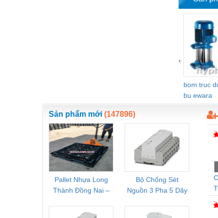
Vật liệu xây dựng
Vòng bi - Bạc đạn
Xe hơi - Phụ tùng
‹
Xe máy - Phụ tùng
Xe tải - phụ tùng
bom truc 
bu ewara
Y khoa - Trang thiết bị
Sản phẩm mới
(147896)
C
Pallet Nhựa Long
Bộ Chống Sét
Rơ Le 
T
Thành Đồng Nai –
Nguồn 3 Pha 5 Dây
Phoe
N
Cung Cấp Pallet
Phoenix Contact
PSR-
S
Mới, Pallet Cũ Giá
FLT-SEC-P-T1-3S-
1NC-