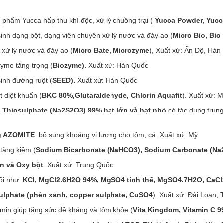
 phẩm Yucca hấp thu khí độc, xử lý chuồng trại (
Yucca Powder, Yucc
sinh dạng bột, dạng viên chuyên xử lý nước và đáy ao (
Micro Bio, Bio 
xử lý nước và đáy ao (
Micro Bate, Microzyme
), Xuất xứ: Ấn Độ, Hàn
yme tăng trọng (
Biozyme).
Xuất xứ: Hàn Quốc
sinh đường ruột (
SEED).
Xuất xứ: Hàn Quốc
t diệt khuẩn (
BKC 80%,Glutaraldehyde, Chlorin Aquafit
). Xuất xứ: 
 Thiosulphate (Na2S2O3) 99% hạt lớn và hạt nhỏ
có tác dụng trung
g AZOMITE
: bổ sung khoáng vi lượng cho tôm, cá. Xuất xứ: Mỹ
tăng kiềm (
Sodium Bicarbonate (NaHCO3), Sodium Carbonate (N
n và Oxy bột
. Xuất xứ: Trung Quốc
ối như:
KCl, MgCl2.6H2O 94%, MgSO4 tinh thể, MgSO4.7H2O, CaCl
ulphate (phèn xanh, copper sulphate, CuSO4
). Xuất xứ: Đài Loan, 
amin giúp tăng sức đề kháng và tôm khỏe (
Vita Kingdom, Vitamin C 