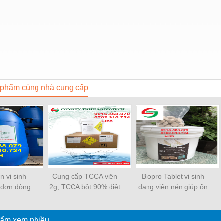
phẩm cùng nhà cung cấp
n vi sinh
Cung cấp TCCA viên
Biopro Tablet vi sinh
 đơn dòng
2g, TCCA bột 90% diệt
dạng viên nén giúp ổn
ôm cá
khuẩn
định tảo, sạch đáy ao
ẩm xem nhiều