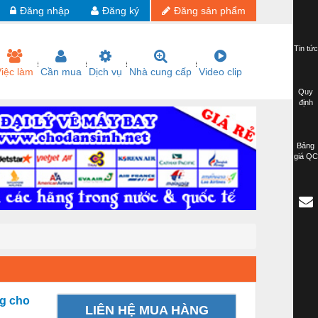
Đăng nhập
Đăng ký
Đăng sản phẩm
Tin tức
iệc làm
Cần mua
Dịch vụ
Nhà cung cấp
Video clip
Quy
định
Bảng
giá QC
ng cho
LIÊN HỆ MUA HÀNG