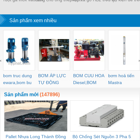
W-SCB Nippon Seam
dây điện EMT
ren
thép luồn dây 
Sản phẩm xem nhiều
‹
›
bom truc dung
BƠM ÁP LỰC
BOM CUU HOA
bơm hoả tiển
ewara,bom bu
TỰ ĐỘNG
Diesel,BOM
Mastra
ewara
CHUA CHAY
Sản phẩm mới
(147896)
Pallet Nhựa Long Thành Đồng
Bộ Chống Sét Nguồn 3 Pha 5