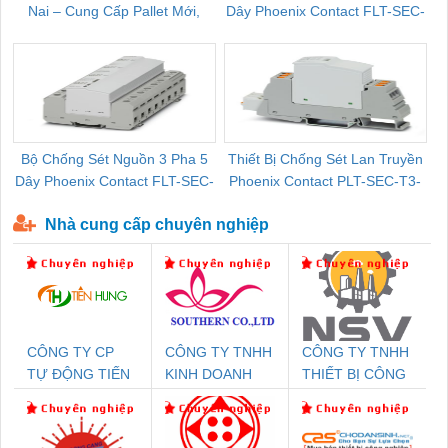
Nai – Cung Cấp Pallet Mới,
Dây Phoenix Contact FLT-SEC-
C
Pallet Cũ Giá Tốt
P-T1-3S-264/50-FM - 2909589
Bộ Chống Sét Nguồn 3 Pha 5
Thiết Bị Chống Sét Lan Truyền
B
Dây Phoenix Contact FLT-SEC-
Phoenix Contact PLT-SEC-T3-
P-T1-3S-440/35-FM - 2908264
230-FM-PT - 2907928
Nhà cung cấp chuyên nghiệp
CÔNG TY CP
CÔNG TY TNHH
CÔNG TY TNHH
TỰ ĐỘNG TIẾN
KINH DOANH
THIẾT BỊ CÔNG
HƯNG
DỊCH VỤ XNK
NGHIỆP NIHON
PHƯƠNG NAM
SETSUBI VIỆT
NAM