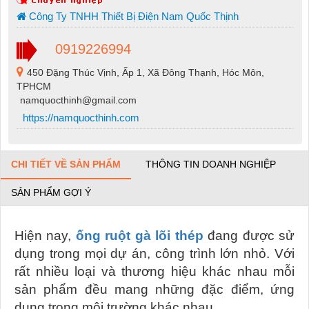
Công Ty TNHH Thiết Bị Điện Nam Quốc Thịnh
0919226994
450 Đặng Thúc Vịnh, Ấp 1, Xã Đông Thạnh, Hóc Môn,
TPHCM
namquocthinh@gmail.com
https://namquocthinh.com
CHI TIẾT VỀ SẢN PHẨM
THÔNG TIN DOANH NGHIỆP
SẢN PHẨM GỢI Ý
Hiện nay,
ống ruột gà lõi thép
đang được sử
dụng trong mọi dự án, công trình lớn nhỏ. Với
rất nhiều loại và thương hiệu khác nhau mỗi
sản phẩm đều mang những đặc điểm, ứng
dụng trong môi trường khác nhau.