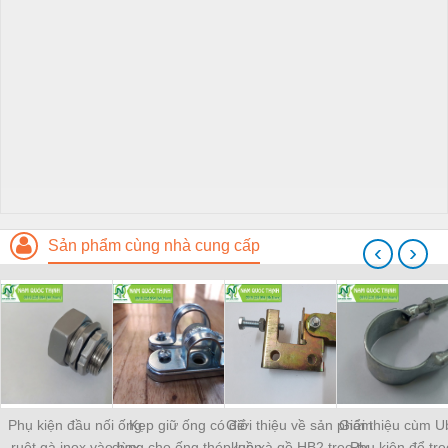
Sản phẩm cùng nhà cung cấp
‹
›
Phụ kiện đầu nối ống
Kẹp giữ ống có đế
Giới thiệu về sản phẩm
Giới thiệu cùm Ub
ruột gà inox vào box
dùng cho ống thép luồn
kẹp xà gồ HB2 treo ty
- Phụ kiện để tr