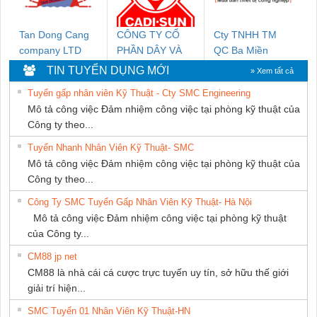
Tan Dong Cang
CÔNG TY CỔ
Cty TNHH TM
company LTD
PHẦN DÂY VÀ
QC Ba Miền
CÁP ĐIỆN
TIN TUYỂN DỤNG MỚI
» Xem tất cả
THƯỢNG ĐÌNH
Tuyển gấp nhân viên Kỹ Thuật - Cty SMC Engineering
Mô tả công việc Đảm nhiệm công việc tại phòng kỹ thuật của
Công ty theo...
Tuyển Nhanh Nhân Viên Kỹ Thuật- SMC
Mô tả công việc Đảm nhiệm công việc tại phòng kỹ thuật của
Công ty theo...
Công Ty SMC Tuyển Gấp Nhân Viên Kỹ Thuật- Hà Nội
Mô tả công việc Đảm nhiệm công việc tại phòng kỹ thuật
của Công ty...
CM88 jp net
CM88 là nhà cái cá cược trực tuyến uy tín, sở hữu thế giới
giải trí hiện...
SMC Tuyển 01 Nhân Viên Kỹ Thuật-HN