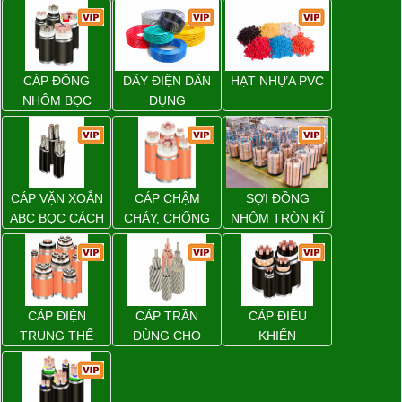
CÁP ĐỒNG
DÂY ĐIỆN DÂN
HẠT NHỰA PVC
NHÔM BỌC
DỤNG
CÁP VẶN XOẮN
CÁP CHẬM
SỢI ĐỒNG
ABC BỌC CÁCH
CHÁY, CHỐNG
NHÔM TRÒN KĨ
ĐIỆN XLPE
CHÁY
THUẬT ĐIỆN
CÁP ĐIỆN
CÁP TRẦN
CÁP ĐIỀU
TRUNG THẾ
DÙNG CHO
KHIỂN
ĐƯỜNG DÂY
TẢI ĐIỆN TRÊN
KHÔNG