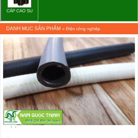
CÁP CAO SU
DANH MỤC SẢN PHẨM
»
Điện công nghiệp