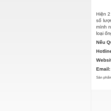
Nước-Vật tư thiết bị
Hiện 2
Phốt cơ khí
số lượ
Sắt, thép, inox các loại
mình n
loại ốn
Thí nghiệm-Trang thiết bị
Nếu Qu
Thiết bị chiếu sáng
Hotlin
Thiết bị chống sét
Websit
Thiết bị an ninh
Email:
Thiết bị công nghiệp
Sản phẩm
Thiết bị công trình
Thiết bị điện
Thiết bị giáo dục
Thiết bị khác