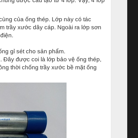
hung được cấu tạo từ 4 lớp. Vậy, 4 lớp
cùng của ống thép. Lớp này có tác
làm trầy xước dây cáp. Ngoài ra lớp sơn
điện.
ng gỉ sét cho sản phẩm.
. Đây được coi là lớp bảo vệ ống thép,
ồng thời chống trầy xước bề mặt ống