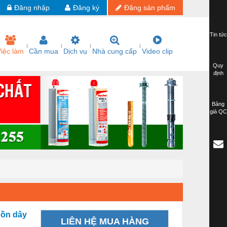
Đăng nhập
Đăng ký
Đăng sản phẩm
Tin tức
iệc làm
Cần mua
Dịch vụ
Nhà cung cấp
Video clip
Quy
định
Bảng
giá QC
uồn dây
LIÊN HỆ MUA HÀNG