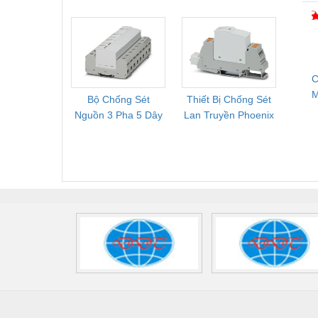
T
Cung Cấp Pallet
Phoenix Contact
PSR-
Mới, Pallet Cũ Giá
FLT-SEC-P-T1-3S-
1NC-
Tốt
264/50-FM -
2
2909589
C
Bộ Chống Sét
Thiết Bị Chống Sét
Bộ L
S
Nguồn 3 Pha 5 Dây
Lan Truyền Phoenix
Công
Phoenix Contact
Contact PLT-SEC-
Phoe
FLT-SEC-P-T1-3S-
T3-230-FM-PT -
QU
440/35-FM -
2907928
UPS/23
2908264
-