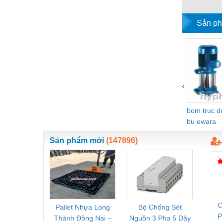
W-SCB Nip
Vật liệu xây dựng
Sản ph
Vòng bi - Bạc đạn
Xe hơi - Phụ tùng
Xe máy - Phụ tùng
Xe tải - phụ tùng
‹
Y khoa - Trang thiết bị
bom truc 
bu ewara
Sản phẩm mới
(147896)
C
Pallet Nhựa Long
Bộ Chống Sét
Rơ Le 
Thành Đồng Nai –
Nguồn 3 Pha 5 Dây
Phoe