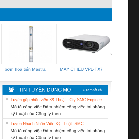
thép luồn dây điện
dây điện hiệu quả
›
bơm hoả tiển Mastra
MÁY CHIẾU VPL-TX7
BOM DINH
WHITE
TIN TUYỂN DỤNG MỚI
» Xem tất cả
Tuyển gấp nhân viên Kỹ Thuật - Cty SMC Engineering
Mô tả công việc Đảm nhiệm công việc tại phòng
kỹ thuật của Công ty theo...
Tuyển Nhanh Nhân Viên Kỹ Thuật- SMC
CÔNG TY TNHH
CÔNG TY TNHH
CÔNG TY TNHH
 Le An Toàn
Bộ giám sát chuỗi
Bộ giám sát dòng
Bộ ng
Mô tả công việc Đảm nhiệm công việc tại phòng
THƯƠNG MẠI
THIẾT BỊ CÔNG
THƯƠNG MẠI
enix Contact
tấm pin
điện chuỗi
ray W
kỹ thuật của Công ty theo...