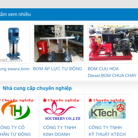
pon Seam
dây điện EMT
ren
ẩm xem nhiều
dung ewara,bom
BƠM ÁP LỰC TỰ ĐỘNG
BOM CUU HOA
Diesel,BOM CHUA CHAY
Nhà cung cấp chuyên nghiệp
ÔNG TY CỔ
CÔNG TY TNHH
CÔNG TY TNHH
Đệm An Toàn
Rơ Le An Toàn
Bộ Lặp Tín Hiệu
Rơ
PHẦN TỰ ĐỘNG
KINH DOANH
KỸ THUẬT KTECH
nix Contact
Phoenix Contact
PROFIBUS Phoenix
Pho