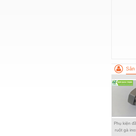
Thiết bị làm sạch
Thiết bị sơn - Sơn
Thiết bị nhà bếp
Thiết bị nhiệt
Thiêt bị PCCC
Thiết bị truyền động
Thiết bị văn phòng
Sản 
Thiết bị viễn thông
Thủy lực-Thiết bị
Thủy sản - Trang thiết bị
Tự động hoá
Van - Co các loại
Phụ kiện đ
ruột gà in
Vật liệu mài mòn