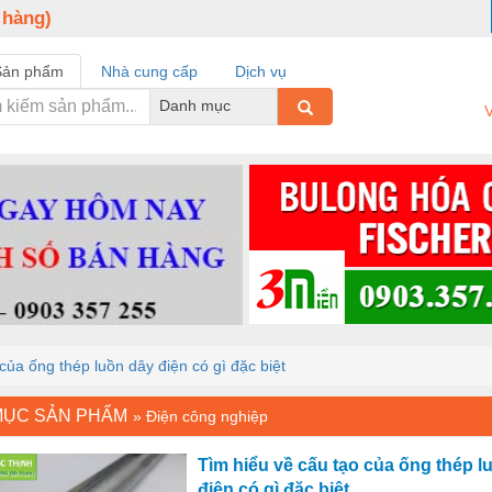
 hàng)
Sản phẩm
Nhà cung cấp
Dịch vụ
Danh mục
V
của ống thép luồn dây điện có gì đặc biệt
MỤC SẢN PHẨM
»
Điện công nghiệp
Tìm hiểu về cấu tạo của ống thép l
điện có gì đặc biệt