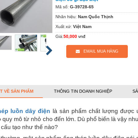
Mã số:
G-39728-65
Nhãn hiệu:
Nam Quốc Thịnh
Xuất xứ:
Việt Nam
Giá:
50,000
vnđ
EMAIL MUA HÀNG
ẾT VỀ SẢN PHẨM
THÔNG TIN DOANH NGHIỆP
SẢ
hép luồn dây điện
là sản phẩm chất lượng được ứ
ó quy mô từ nhỏ cho đến lớn. Dù phổ biến là vậy nh
 cấu tạo như thế nào?