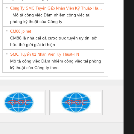
DỊCH VỤ KỸ
NGHIỆP NIHON
THIÊN ÂN VIỆT
6960 – PSR-
TRANSCLINIC 16I+
TRANSCLINIC 16I+
BAS 
Công Ty SMC Tuyển Gấp Nhân Viên Kỹ Thuật- Hà Nội
THUẬT ĐIỆN CƠ
SETSUBI VIỆT
NAM
SCP-
1K5 L (2433950000)
(2008130000)
(28
Mô tả công việc Đảm nhiệm công việc tại
GIA HƯNG PHÁT
NAM
/FSP/2X1/1X2
phòng kỹ thuật của Công ty...
CM88 jp net
Tan Dong Cang
Công Ty TNHH
CÔNG TY CP TỰ
CM88 là nhà cái cá cược trực tuyến uy tín, sở
company LTD
Thiết Bị Điện Nam
ĐỘNG TIẾN
iám sát chuỗi
Bộ chỉnh lưu nguồn
Nẹp nhôm chống
Bộ c
hữu thế giới giải trí hiện...
Quốc Thịnh
HƯNG
tấm pin
điện TRANSCLINIC
trơn Đà Nẵng
giám 
SMC Tuyển 01 Nhân Viên Kỹ Thuật-HN
SCLINIC 16I+
BKE 1K5.4
Sola
Mô tả công việc Đảm nhiệm công việc tại phòng
 (2502520000)
(7791400879)2. Giá
TRAN
kỹ thuật của Công ty theo...
1K5.4