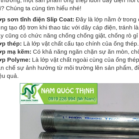
thường, một sản phẩm ống thép luồn dây điện nói c
gì? Chúng ta cùng tìm hiểu nhé!
p sơn tĩnh điện Slip Coat:
Đây là lớp nằm ở trong 
ng tạo độ trơn khi thao tác với dây cáp điện, tránh 
y cũng có chức năng chống chống giật, chống rò gỉ 
p thép:
Là lớp vật chất cấu tạo chính của ống thép.
ớp mạ kẽm:
Có khả năng ngăn chặn sự ăn mòn, chố
ớp Polyme:
Là lớp vật chất ngoài cùng của ống thép
n chế sự ảnh hưởng từ môi trường lên sản phẩm, đ
ệu quả.