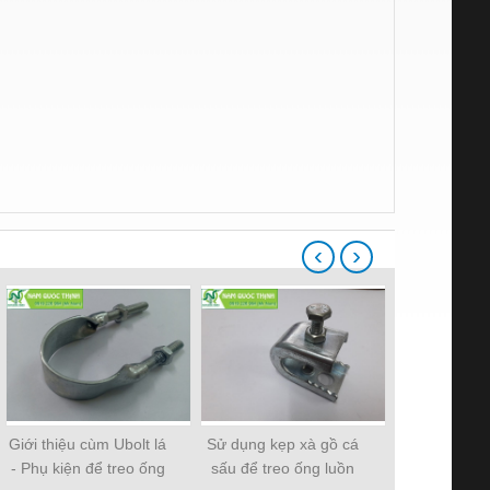
‹
›
Giới thiệu cùm Ubolt lá
Sử dụng kẹp xà gồ cá
Các loại m
- Phụ kiện để treo ống
sấu để treo ống luồn
Nam Quốc