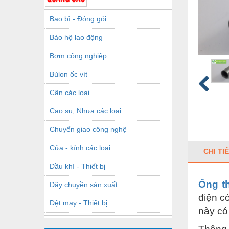
Bao bì - Đóng gói
Bảo hộ lao động
Bơm công nghiệp
Bùlon ốc vít
Cân các loại
Cao su, Nhựa các loại
Chuyển giao công nghệ
Cửa - kính các loại
CHI TI
Dầu khí - Thiết bị
Ống t
Dây chuyền sản xuất
điện c
Dệt may - Thiết bị
này có
Dầu mỡ công nghiệp