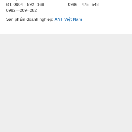
ĐT: 0904—592--168 -------------
0986—475--548 -----------
0982—209--282
Sản phẩm doanh nghiệp:
ANT Việt Nam