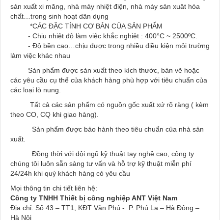
sản xuất xi măng, nhà máy nhiệt điện, nhà máy sản xuât hóa
chất…trong sinh hoạt dân dụng
*CÁC ĐẶC TÍNH CƠ BẢN CỦA SẢN PHẨM
- Chịu nhiệt độ làm việc khắc nghiệt : 400°C ~ 2500ºC.
- Độ bền cao…chịu được trong nhiều điều kiện môi trường
làm việc khác nhau
Sản phẩm được sản xuất theo kích thước, bản vẽ hoặc
các yêu cầu cụ thể của khách hàng phù hợp với tiêu chuẩn của
các loại lò nung.
Tất cả các sản phẩm có nguồn gốc xuất xứ rõ ràng ( kèm
theo CO, CQ khi giao hàng).
Sản phẩm được bảo hành theo tiêu chuẩn của nhà sản
xuất.
Đồng thời với đội ngũ kỹ thuật tay nghề cao, công ty
chúng tôi luôn sẵn sàng tư vấn và hỗ trợ kỹ thuật miễn phí
24/24h khi quý khách hàng có yêu cầu
Mọi thông tin chi tiết liên hệ:
Công ty TNHH Thiết bị công nghiệp ANT Việt Nam
Địa chỉ: Số 43 – TT1, KĐT Văn Phú - P. Phú La – Hà Đông –
Hà Nội