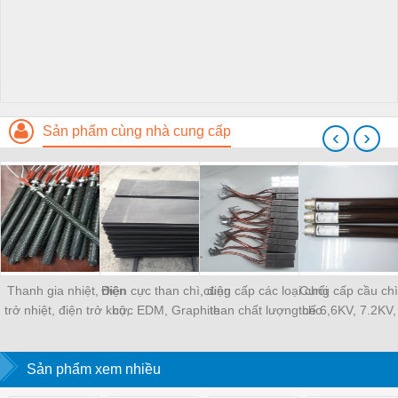
Sản phẩm cùng nhà cung cấp
‹
›
Thanh gia nhiệt, điện
Điện cực than chì, điện
cung cấp các loại chổi
Cung cấp cầu chì
trở nhiệt, điện trở khô,
cực EDM, Graphite
than chất lượng cho
thế 6,6KV, 7.2KV,
điện trở đun hóa chất
khuân mẫu, điện cực
động cơ
12KV, 24K
xung , vảy than chì
Sản phẩm xem nhiều