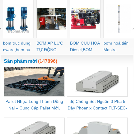
‹
›
bom truc dung
BƠM ÁP LỰC
BOM CUU HOA
bơm hoả tiển
ewara,bom bu
TỰ ĐỘNG
Diesel,BOM
Mastra
ewara
CHUA CHAY
Sản phẩm mới
(147896)
Pallet Nhựa Long Thành Đồng
Bộ Chống Sét Nguồn 3 Pha 5
Nai – Cung Cấp Pallet Mới,
Dây Phoenix Contact FLT-SEC-
C
Pallet Cũ Giá Tốt
P-T1-3S-264/50-FM - 2909589