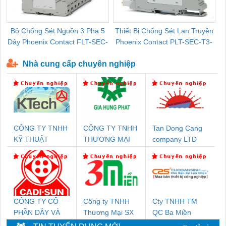
Bộ Chống Sét Nguồn 3 Pha 5
Thiết Bị Chống Sét Lan Truyền
B
Dây Phoenix Contact FLT-SEC-
Phoenix Contact PLT-SEC-T3-
P-T1-3S-440/35-FM - 2908264
230-FM-PT - 2907928
Nhà cung cấp chuyên nghiệp
CÔNG TY TNHH
CÔNG TY TNHH
Tan Dong Cang
KỸ THUẬT
THƯƠNG MẠI
company LTD
KTECH VIỆT
DỊCH VỤ KỸ
NAM
THUẬT ĐIỆN CƠ
GIA HƯNG
PHÁT
CÔNG TY CỔ
Công ty TNHH
Cty TNHH TM
PHẦN DÂY VÀ
Thương Mại SX
QC Ba Miền
CÁP ĐIỆN
Ba Miền