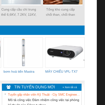
Cung cấp cầu chì trung
Tổng kho cung cấp
Tổng kho p
thế 6,6KV, 7.2KV, 11KV,
chổi than, chổi than
điện trở nhi
12KV, 24KV
công nghiệp
gia nhiệt, 
nhiệt
›
bơm hoả tiển Mastra
MÁY CHIẾU VPL-TX7
BOM DINH
WHITE
TIN TUYỂN DỤNG MỚI
» Xem tất cả
Tuyển gấp nhân viên Kỹ Thuật - Cty SMC Engineering
Mô tả công việc Đảm nhiệm công việc tại phòng
kỹ thuật của Công ty theo...