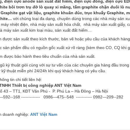
, điện cực anode sản xuất đất hiếm, điện cực đồng, điện cực EDM
hite bôi trơn trụ đỡ lò quay xi măng, tấm graphite chặn đuôi lò n
 Graphite gạt vật liệu, graphite khuân đúc, trục khuấy Graphite, 
phite…
với chủng loại đa dạng, chuyên dùng trong các nhà máy sản xu
à máy nhiệt điện, nhà máy sản xuất hóa chất, nhà máy sản xuất giấy,
à máy sản xuất kim loại màu, sản xuất đất hiếm…
 được sản xuất theo kích thước, bản vẽ hoặc yêu cầu của khách hàng
ác sản phẩm đều có nguồn gốc xuất xứ rõ ràng (kèm theo CO, CQ khi g
 được bảo hành theo tiêu chuẩn của nhà sản xuất.
gũ kỳ thuật giỏi cùng với sự tư vấn của các chuyên gia hàng đầu tron
ợ kỹ thuật miễn phí 24/24h khi quý khách hàng có yêu cầu.
 tin chi tiết liên hệ:
TNHH Thiết bị công nghiệp ANT Việt Nam
 Số 43 – TT1, KĐT Văn Phú - P. Phú La – Hà Đông – Hà Nội
592--168 -------------
0986—475--548 ----------- 0982—209--28
 doanh nghiệp:
ANT Việt Nam