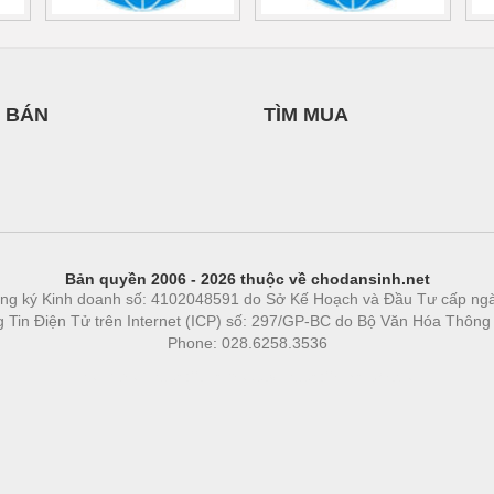
 BÁN
TÌM MUA
Bản quyền 2006 - 2026 thuộc về chodansinh.net
ng ký Kinh doanh số: 4102048591 do Sở Kế Hoạch và Đầu Tư cấp ng
ng Tin Điện Tử trên Internet (ICP) số: 297/GP-BC do Bộ Văn Hóa Thông
Phone: 028.6258.3536
Phòng trọ
|
https://bdsgroup.vn
https://kqxs123.com