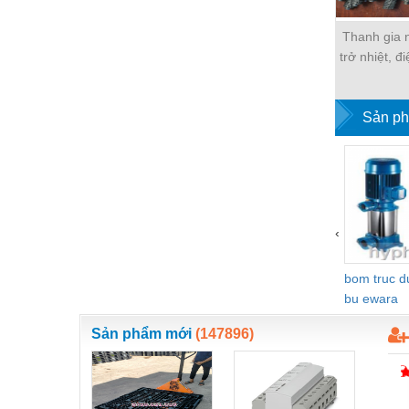
Nước-Vật tư thiết bị
Thanh gia n
Phốt cơ khí
trở nhiệt, đi
điện trở đu
Sắt, thép, inox các loại
Sản ph
Thí nghiệm-Trang thiết bị
Thiết bị chiếu sáng
Thiết bị chống sét
Thiết bị an ninh
‹
Thiết bị công nghiệp
bom truc 
Thiết bị công trình
bu ewara
Thiết bị điện
Sản phẩm mới
(147896)
Thiết bị giáo dục
Thiết bị khác