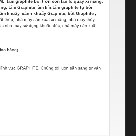
, tấm graphite bôi trơn con lăn lò quay xi măng,
ung, tấm Graphite làm kín,tấm graphite tự bôi
mâm khuấy, cánh khuấy Graphite, bôt Graphite ,
ất thép, nhà máy sản xuất xi măng, nhà máy thủy
 các nhà máy sử dụng khuân đúc, nhà máy sản xuất
iao hàng).
g lĩnh vực GRAPHITE. Chúng tôi luôn sẵn sàng tư vấn
2