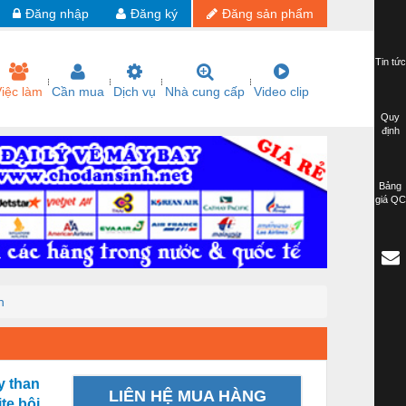
Đăng nhập
Đăng ký
Đăng sản phẩm
Tin tức
iệc làm
Cần mua
Dịch vụ
Nhà cung cấp
Video clip
Quy
định
Bảng
giá QC
n
y than
LIÊN HỆ MUA HÀNG
te bôi