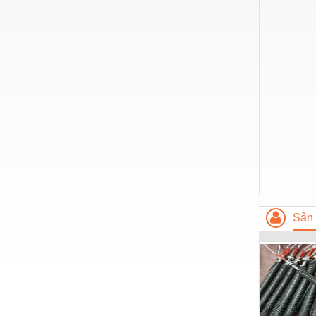
Hóa chất-Trang thiết bị
Kệ công nghiệp
Khí nén - Thiết bị
Khuôn mẫu - Phụ tùng
Lọc công nghiệp
Máy công cụ - Phụ tùng
Mỏ - Trang thiết bị
Mô tơ - Hộp số
Môi trường - Thiết bị
Sản 
Nâng hạ - Trang thiết bị
Nội - Ngoại thất - văn phòng
Nồi hơi - Trang thiết bị
Nông nghiệp - Thiết bị