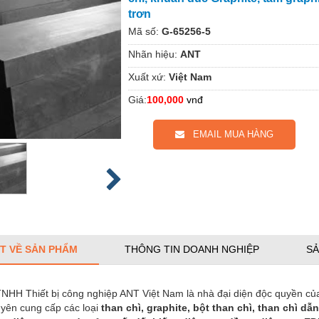
trơn
Mã số:
G-65256-5
Nhãn hiệu:
ANT
Xuất xứ:
Việt Nam
Giá:
100,000
vnđ
EMAIL MUA HÀNG
ẾT VỀ SẢN PHẨM
THÔNG TIN DOANH NGHIỆP
SẢ
TNHH Thiết bị công nghiệp ANT Việt Nam là nhà đại diện độc quyền c
yên cung cấp các loại
than chì, graphite, bột than chì, than chì dẫ