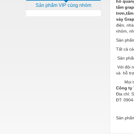
hồ quang
Sản phẩm VIP cùng nhóm
Dịch vụ - Thi công
tấm grap
trơn,tấm
Điện công nghiệp
vảy Gra
điện, nh
Điện gia dụng
nhôm, nh
Điện Lạnh
Sản phẩm
Tất cả c
Đóng tàu Thiết bị
Sản phẩm
Đúc chính xác Thiết bị
Với đội n
Dụng cụ cầm tay
và hỗ tr
Dụng cụ cắt gọt
Mọi thông
Công ty 
Dụng cụ điện
Địa chỉ:
ĐT: 0904—
Dụng cụ đo
Gỗ - Trang thiết bị
Sản phẩm
Hàn cắt - Thiết bị