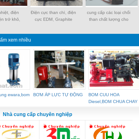
hiệt, điện
Điện cực than chì, điện
cung cấp các loại chổi
ện trở khô,
cực EDM, Graphite
than chất lượng cho
n hóa chất
khuân mẫu, điện cực
động cơ
xung , vảy than chì
ẩm xem nhiều
dung ewara,bom
BƠM ÁP LỰC TỰ ĐỘNG
BOM CUU HOA
Diesel,BOM CHUA CHAY
Nhà cung cấp chuyên nghiệp