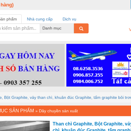
 hàng)
Sản phẩm
Nhà cung cấp
Dịch vụ
Danh mục
V
, Bột Graphite, vảy than chì, khuân đúc Graphite, tấm graphite bôi trơ
MỤC SẢN PHẨM
»
Dây chuyền sản xuất
Than chì Graphite, Bột Graphite, vả
chì, khuân đúc Graphite, tấm graphi