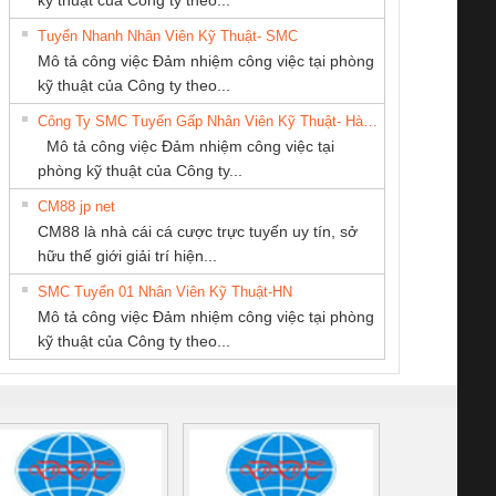
Tuyển Nhanh Nhân Viên Kỹ Thuật- SMC
CONG TY TNHH
Cty TNHH TM QC
CÔNG TY TNHH
 Le An Toàn
Bộ giám sát chuỗi
Bộ giám sát dòng
Bộ ng
Mô tả công việc Đảm nhiệm công việc tại phòng
TM-DV DAI DONG
Ba Miền
THƯƠNG MẠI
enix Contact
tấm pin
điện chuỗi
ray W
kỹ thuật của Công ty theo...
THANH
DỊCH VỤ KỸ
6960 – PSR-
TRANSCLINIC 16I+
TRANSCLINIC 16I+
BAS 
Công Ty SMC Tuyển Gấp Nhân Viên Kỹ Thuật- Hà Nội
THUẬT ĐIỆN CƠ
SCP-
1K5 L (2433950000)
(2008130000)
(28
Mô tả công việc Đảm nhiệm công việc tại
GIA HƯNG PHÁT
/FSP/2X1/1X2
phòng kỹ thuật của Công ty...
CM88 jp net
CÔNG TY TNHH
CÔNG TY CỔ
CÔNG TY TNHH
CM88 là nhà cái cá cược trực tuyến uy tín, sở
KỸ THUẬT KTECH
PHẦN DÂY VÀ
THIẾT BỊ CÔNG
iám sát chuỗi
Bộ chỉnh lưu nguồn
Nẹp nhôm chống
Bộ c
hữu thế giới giải trí hiện...
VIỆT NAM
CÁP ĐIỆN
NGHIỆP NIHON
tấm pin
điện TRANSCLINIC
trơn Đà Nẵng
giám 
THƯỢNG ĐÌNH
SETSUBI VIỆT
SMC Tuyển 01 Nhân Viên Kỹ Thuật-HN
SCLINIC 16I+
BKE 1K5.4
Sola
NAM
Mô tả công việc Đảm nhiệm công việc tại phòng
 (2502520000)
(7791400879)2. Giá
TRAN
kỹ thuật của Công ty theo...
1K5.4