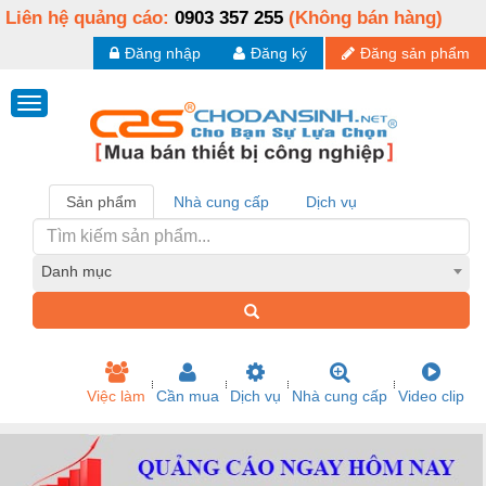
Liên hệ quảng cáo:
0903 357 255
(Không bán hàng)
Đăng nhập
Đăng ký
Đăng sản phẩm
Sản phẩm
Nhà cung cấp
Dịch vụ
Danh mục
Việc làm
Cần mua
Dịch vụ
Nhà cung cấp
Video clip