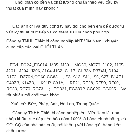
Chổi than có bền và chất lượng chuẩn theo yêu cầu kỹ
thuật của mình hay không?
Các anh chị và quý công ty hãy gọi cho bên em để được tư
vấn kỹ thuật trực tiếp và có thêm sự lựa chọn phù hợp
Công ty TNHH Thiết bị công nghiệp ANT Việt Nam, chuyên
cung cấp các loại CHỔI THAN
EG4, EG2A,,EG61A, M35, M50… MG50, MG70 ,J102, J105,
J201, J204, J206, J164 J162, CH17, CH33N,D374N, D104,
D172, D376N,CG60,CG88 …, S3, S13, S11, S6, S27, B14Z1,
C40Z3, K14Z3,… K91P, C91A,… RE21, RE28, RE59, RE60,
RC53, RC70, RC73….; EG321, EG389P, CG626, CG665… Và
rất nhiều mã chổi than khác
Xuất xứ: Đức, Pháp, Anh, Hà Lan, Trung Quốc…
Công ty TNHH Thiết bị công nghiệp Ant Việt Nam là nhà
nhập khẩu trực tiếp nên bảo đảm 100% là hàng chính hãng, có
CO, CQ của nhà sản xuất, nói không với hàng giả, hàng kém
chất lượng.