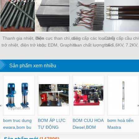
Thanh gia nhiệt, điện
Điện cực than chì, điện
cung cấp các loại chổi
Cung cấp cầu chì
trở nhiệt, điện trở khô,
cực EDM, Graphite
than chất lượng cho
thế 6,6KV, 7.2KV,
điện trở đun hóa chất
khuân mẫu, điện cực
động cơ
12KV, 24K
xung , vảy than chì
Sản phẩm xem nhiều
‹
›
bom truc dung
BƠM ÁP LỰC
BOM CUU HOA
bơm hoả tiển
ewara,bom bu
TỰ ĐỘNG
Diesel,BOM
Mastra
ewara
CHUA CHAY