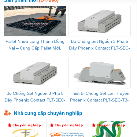
Sản phẩm mới
(147896)
Pallet Nhựa Long Thành Đồng
Bộ Chống Sét Nguồn 3 Pha 5
Nai – Cung Cấp Pallet Mới,
Dây Phoenix Contact FLT-SEC-
C
Pallet Cũ Giá Tốt
P-T1-3S-264/50-FM - 2909589
Bộ Chống Sét Nguồn 3 Pha 5
Thiết Bị Chống Sét Lan Truyền
B
Dây Phoenix Contact FLT-SEC-
Phoenix Contact PLT-SEC-T3-
P-T1-3S-440/35-FM - 2908264
230-FM-PT - 2907928
Nhà cung cấp chuyên nghiệp