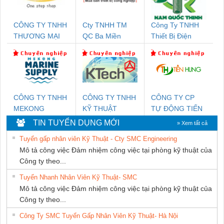
CÔNG TY TNHH
Cty TNHH TM
Công Ty TNHH
THƯƠNG MẠI
QC Ba Miền
Thiết Bị Điện
THIÊN ÂN VIỆT
Nam Quốc Thịnh
NAM
CÔNG TY TNHH
CÔNG TY TNHH
CÔNG TY CP
MEKONG
KỸ THUẬT
TỰ ĐỘNG TIẾN
MARINE SUPPLY
KTECH VIỆT
HƯNG
TIN TUYỂN DỤNG MỚI
» Xem tất cả
NAM
Tuyển gấp nhân viên Kỹ Thuật - Cty SMC Engineering
Mô tả công việc Đảm nhiệm công việc tại phòng kỹ thuật của
Công ty theo...
Tuyển Nhanh Nhân Viên Kỹ Thuật- SMC
Mô tả công việc Đảm nhiệm công việc tại phòng kỹ thuật của
Công ty theo...
Công Ty SMC Tuyển Gấp Nhân Viên Kỹ Thuật- Hà Nội