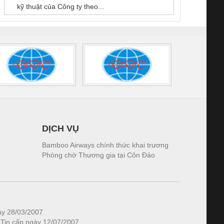
kỹ thuật của Công ty theo...
1K5.4
DỊCH VỤ
Bamboo Airways chính thức khai trương
Phòng chờ Thương gia tại Côn Đảo
ày 28/03/2007
 Tin cấp ngày 12/07/2007