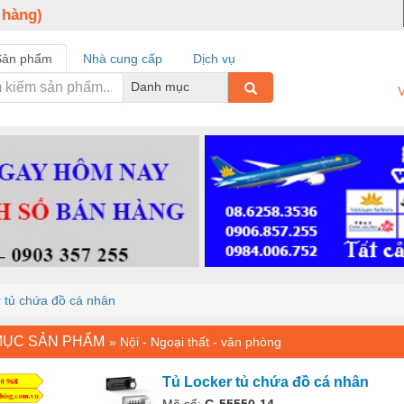
 hàng)
Sản phẩm
Nhà cung cấp
Dịch vụ
Danh mục
V
 tủ chứa đồ cá nhân
MỤC SẢN PHẨM
»
Nội - Ngoại thất - văn phòng
Tủ Locker tủ chứa đồ cá nhân
Mã số:
G-55550-14