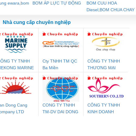
dung ewara,bom
BƠM ÁP LỰC TỰ ĐỘNG
BOM CUU HOA
Diesel,BOM CHUA CHAY
Nhà cung cấp chuyên nghiệp
ÔNG TY TNHH
Cty TNHH TM QC
CÔNG TY TNHH
Đệm An Toàn
Rơ Le An Toàn
Bộ Lặp Tín Hiệu
Rơ
MEKONG MARINE
Ba Miền
THƯƠNG MẠI
T
nix Contact
Phoenix Contact
PROFIBUS Phoenix
Pho
UPPLY
THIÊN ÂN VIỆT
PC20-1NO-
PSR-SCP-
Contact PSI-REP-
298
NAM
24DC-SP -
24UC/ESL4/3X1/1X2/B
PROFIBUS/12MB -
700578
- 2981059
2708863
24DC
an Dong Cang
CONG TY TNHH
CÔNG TY TNHH
ompany LTD
TM-DV DAI DONG
KINH DOANH
ưu Điện AC
Mô-đun Ắc Quy UPS
Rơ Le An Toàn
Bộ g
THANH
DỊCH VỤ XNK
 Suất Cao
Phoenix Contact
Phoenix Contact
PHƯƠNG NAM
nix Contact
QUINT-HP-
2981059 – PSR-
TRAN
INT-HP-
BAT/PB/48DC/7.0AH/PT
SCP-
1K5 H