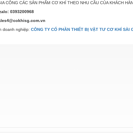
GIA CÔNG CÁC SẢN PHẨM CƠ KHÍ THEO NHU CẦU CỦA KHÁCH HÀ
zalo: 0393200968
sales4@cokhisg.com.vn
 doanh nghiệp:
CÔNG TY CỔ PHẦN THIẾT BỊ VẬT TƯ CƠ KHÍ SÀI