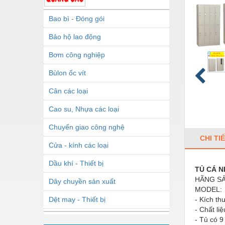
Bao bì - Đóng gói
Bảo hộ lao động
Bơm công nghiệp
Bùlon ốc vít
Cân các loại
Cao su, Nhựa các loại
Chuyển giao công nghệ
CHI TI
Cửa - kính các loại
Dầu khí - Thiết bị
TỦ CÁ 
HÃNG SẢ
Dây chuyền sản xuất
MODEL:
Dệt may - Thiết bị
- Kích 
- Chất li
Dầu mỡ công nghiệp
- Tủ có 9