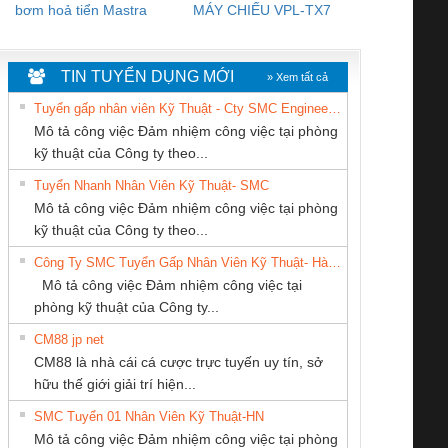
bơm hoả tiển Mastra
MÁY CHIẾU VPL-TX7
BOM DINH
WHITE
TIN TUYỂN DỤNG MỚI
» Xem tất cả
Tuyển gấp nhân viên Kỹ Thuật - Cty SMC Engineering
Mô tả công việc Đảm nhiệm công việc tại phòng
kỹ thuật của Công ty theo...
Tuyển Nhanh Nhân Viên Kỹ Thuật- SMC
Công Ty TNHH
CÔNG TY TNHH
CÔNG TY CP TỰ
 Le An Toàn
Bộ giám sát chuỗi
Bộ giám sát dòng
Bộ ng
Mô tả công việc Đảm nhiệm công việc tại phòng
hiết Bị Điện Nam
THƯƠNG MẠI
ĐỘNG TIẾN
enix Contact
tấm pin
điện chuỗi
ray W
kỹ thuật của Công ty theo...
Quốc Thịnh
DỊCH VỤ KỸ
HƯNG
6960 – PSR-
TRANSCLINIC 16I+
TRANSCLINIC 16I+
BAS 
Công Ty SMC Tuyển Gấp Nhân Viên Kỹ Thuật- Hà Nội
THUẬT ĐIỆN CƠ
SCP-
1K5 L (2433950000)
(2008130000)
(28
Mô tả công việc Đảm nhiệm công việc tại
GIA HƯNG PHÁT
/FSP/2X1/1X2
phòng kỹ thuật của Công ty...
CM88 jp net
CÔNG TY TNHH
CÔNG TY TNHH
CÔNG TY CỔ
CM88 là nhà cái cá cược trực tuyến uy tín, sở
KỸ THUẬT KTECH
THIẾT BỊ CÔNG
PHẦN TỰ ĐỘNG
iám sát chuỗi
Bộ chỉnh lưu nguồn
Nẹp nhôm chống
Bộ c
hữu thế giới giải trí hiện...
VIỆT NAM
NGHIỆP NIHON
TIẾN HƯNG
tấm pin
điện TRANSCLINIC
trơn Đà Nẵng
giám 
SETSUBI VIỆT
SMC Tuyển 01 Nhân Viên Kỹ Thuật-HN
SCLINIC 16I+
BKE 1K5.4
Sola
NAM
Mô tả công việc Đảm nhiệm công việc tại phòng
 (2502520000)
(7791400879)2. Giá
TRAN