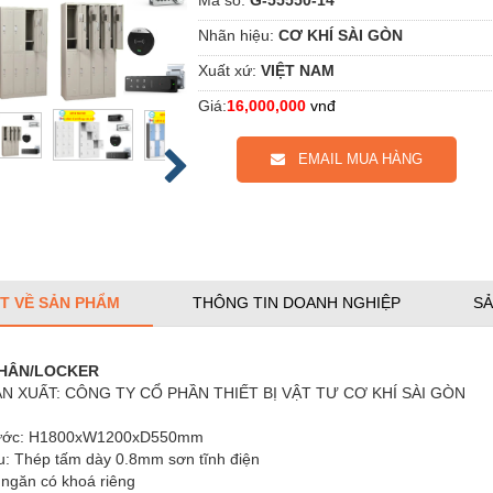
Nhãn hiệu:
CƠ KHÍ SÀI GÒN
Xuất xứ:
VIỆT NAM
Giá:
16,000,000
vnđ
EMAIL MUA HÀNG
ẾT VỀ SẢN PHẨM
THÔNG TIN DOANH NGHIỆP
SẢ
NHÂN/LOCKER
N XUẤT: CÔNG TY CỔ PHẦN THIẾT BỊ VẬT TƯ CƠ KHÍ SÀI GÒN
thước: H1800xW1200xD550mm
ệu: Thép tấm dày 0.8mm sơn tĩnh điện
 ngăn có khoá riêng