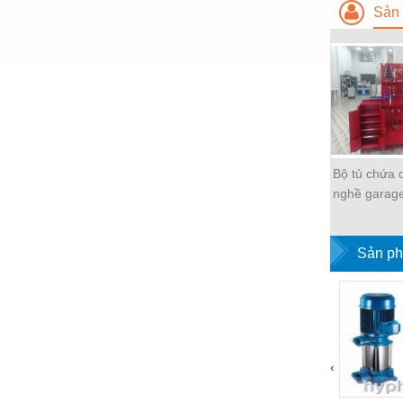
Hóa chất-Trang thiết bị
Sản 
Kệ công nghiệp
Khí nén - Thiết bị
Khuôn mẫu - Phụ tùng
Lọc công nghiệp
Máy công cụ - Phụ tùng
Bộ tủ chứa 
nghề garag
Mỏ - Trang thiết bị
Mô tơ - Hộp số
Sản ph
Môi trường - Thiết bị
Nâng hạ - Trang thiết bị
Nội - Ngoại thất - văn phòng
Nồi hơi - Trang thiết bị
‹
Nông nghiệp - Thiết bị