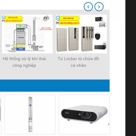
‹
›
Hệ thống xử lý khí thải
Tủ Locker tủ chứa đồ
Tủ bảo quản
công nghiệp
cá nhân
soi
›