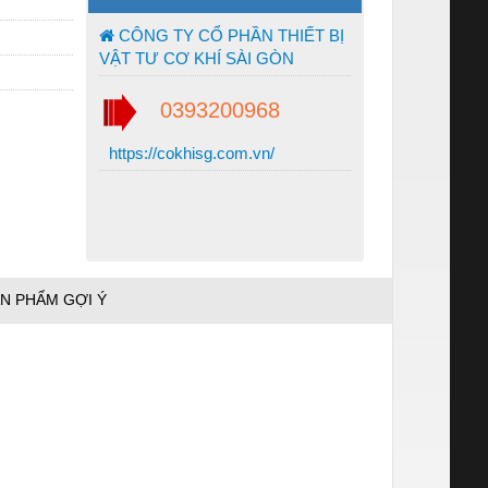
CÔNG TY CỔ PHẦN THIẾT BỊ
VẬT TƯ CƠ KHÍ SÀI GÒN
0393200968
https://cokhisg.com.vn/
N PHẨM GỢI Ý