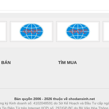
0AC/2.5KVA/PT
- 1133819
24UC/ESL4/3X1/1X2/B
 1136815
 BÁN
TÌM MUA
Bản quyền 2006 - 2026 thuộc về chodansinh.net
ng ký Kinh doanh số: 4102048591 do Sở Kế Hoạch và Đầu Tư cấp ng
ng Tin Điện Tử trên Internet (ICP) số: 297/GP-BC do Bộ Văn Hóa Thông