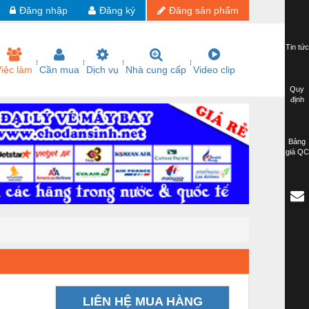
Đăng nhập
Đăng ký
Đăng sản phẩm
Tin tức
iệc làm
Cần mua
Dịch vụ
Nhà cung cấp
Video clip
Quy
định
Bảng
giá QC
LIÊN HỆ MUA HÀNG