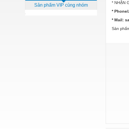
* NHẬN 
Sản phẩm VIP cùng nhóm
Dịch vụ - Thi công
* Phone/
Điện công nghiệp
* Mail: 
Điện gia dụng
Sản phẩm
Điện Lạnh
Đóng tàu Thiết bị
Đúc chính xác Thiết bị
Dụng cụ cầm tay
Dụng cụ cắt gọt
Dụng cụ điện
Dụng cụ đo
Gỗ - Trang thiết bị
Hàn cắt - Thiết bị