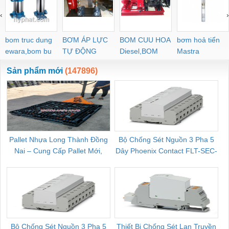
‹
›
bom truc dung
BƠM ÁP LỰC
BOM CUU HOA
bơm hoả tiển
ewara,bom bu
TỰ ĐỘNG
Diesel,BOM
Mastra
ewara
CHUA CHAY
Sản phẩm mới
(147896)
Pallet Nhựa Long Thành Đồng
Bộ Chống Sét Nguồn 3 Pha 5
Nai – Cung Cấp Pallet Mới,
Dây Phoenix Contact FLT-SEC-
C
Pallet Cũ Giá Tốt
P-T1-3S-264/50-FM - 2909589
Bộ Chống Sét Nguồn 3 Pha 5
Thiết Bị Chống Sét Lan Truyền
B