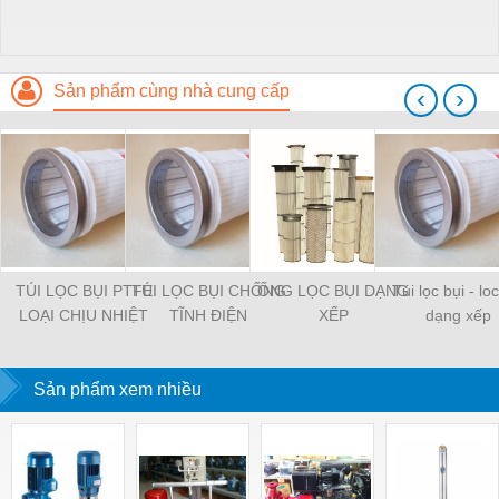
Sản phẩm cùng nhà cung cấp
‹
›
TÚI LỌC BỤI PTFE
TÚI LỌC BỤI CHỐNG
ỐNG LỌC BỤI DẠNG
Túi lọc bụi - loc
LOẠI CHỊU NHIỆT
TĨNH ĐIỆN
XẾP
dạng xếp
Sản phẩm xem nhiều