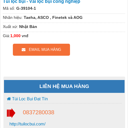
Túi lọc bụi - Vải lọc bụi công nghiệp
Mã số:
G-39104-1
Nhãn hiệu:
Taeha, ASCO , Finetek và AOG
Xuất xứ:
Nhật Bản
Giá:
1,000
vnđ
EMAIL MUA HÀNG
LIÊN HỆ MUA HÀNG
Túi Lọc Bụi Đạt Tín
0837280038
http://tuilocbui.com/