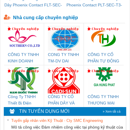
Dây Phoenix Contact FLT-SEC-
Phoenix Contact PLT-SEC-T3-
P-T1-3S-440/35-FM - 2908264
230-FM-PT - 2907928
Nhà cung cấp chuyên nghiệp
CÔNG TY TNHH
CONG TY TNHH
CÔNG TY CỔ
KINH DOANH
TM-DV DAI
PHẦN TỰ ĐỘNG
DỊCH VỤ XNK
DONG THANH
TIẾN HƯNG
PHƯƠNG NAM
Công Ty TNHH
CÔNG TY CỔ
CÔNG TY TNHH
Thiết Bị Điện
PHẦN DÂY VÀ
THƯƠNG MẠI
Nam Quốc Thịnh
CÁP ĐIỆN
DỊCH VỤ KỸ
TIN TUYỂN DỤNG MỚI
» Xem tất cả
THƯỢNG ĐÌNH
THUẬT ĐIỆN CƠ
Tuyển gấp nhân viên Kỹ Thuật - Cty SMC Engineering
GIA HƯNG
Mô tả công việc Đảm nhiệm công việc tại phòng kỹ thuật của
PHÁT