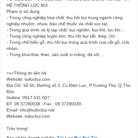
HỆ THỐNG LỌC BỤI
Phạm vi sử dụng:
- Trong công nghiệp hóa chất: thu hồi bụi trong ngành công
nghiệp nhuộm, nhựa, bào chế thuốc và chất xúc tác.
- Trong quá trình xử lý tạp chất: bụi nghiền, bụi thô, lọc khí…
- Trong công nghiệp luyện kim: thu hồi bụi sắt, thép, chì…
- Trong chế biến gỗ: thu hồi bụi trong quá trình cưa cắt gổ, chà
nhám…
- Trong khai thác than, sản xuất xi măng, đá vôi…
===Thông tin liên hệ
Website: tuilocbui.com
Địa Chỉ: Số 50, Đường số 2, Cx Điện Lực, P.Trường Thọ, Q.Thủ
Đức
Hotline: 0917 531 007
ĐT: 08 37280038 - Fax : 08 37280039
Email: info@tuilocbui.net
Website: tuilocbui.com
Trân trọng!
Sản phẩm doanh nghiệp:
Túi Lọc Bụi Đạt Tín