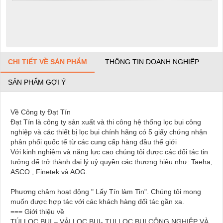
CHI TIẾT VỀ SẢN PHẨM
THÔNG TIN DOANH NGHIỆP
SẢN PHẨM GỢI Ý
Về Công ty Đạt Tín
Đạt Tín là công ty sản xuất và thi công hệ thống lọc bụi công
nghiệp và các thiết bị lọc bụi chính hãng có 5 giấy chứng nhận
phân phối quốc tế từ các cung cấp hàng đầu thế giới
Với kinh nghiệm và năng lực cao chúng tôi được các đối tác tin
tưởng để trở thành đại lý uỷ quyền các thương hiệu như: Taeha,
ASCO , Finetek và AOG.
Phương châm hoạt động " Lấy Tín làm Tin". Chúng tôi mong
muốn được hợp tác với các khách hàng đối tác gần xa.
=== Giới thiệu về
TÚI LỌC BỤI – VẢI LỌC BỤI- TUI LOC BUI CÔNG NGHIỆP VÀ