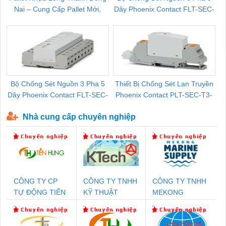
Nai – Cung Cấp Pallet Mới,
Dây Phoenix Contact FLT-SEC-
C
Pallet Cũ Giá Tốt
P-T1-3S-264/50-FM - 2909589
Bộ Chống Sét Nguồn 3 Pha 5
Thiết Bị Chống Sét Lan Truyền
B
Dây Phoenix Contact FLT-SEC-
Phoenix Contact PLT-SEC-T3-
P-T1-3S-440/35-FM - 2908264
230-FM-PT - 2907928
Nhà cung cấp chuyên nghiệp
CÔNG TY CP
CÔNG TY TNHH
CÔNG TY TNHH
TỰ ĐỘNG TIẾN
KỸ THUẬT
MEKONG
HƯNG
KTECH VIỆT
MARINE
NAM
SUPPLY