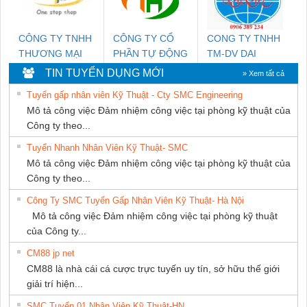
CÔNG TY TNHH
CÔNG TY CỔ
CONG TY TNHH
THƯƠNG MẠI
PHẦN TỰ ĐỘNG
TM-DV DAI
THIÊN ÂN VIỆT
TIẾN HƯNG
DONG THANH
TIN TUYỂN DỤNG MỚI
» Xem tất cả
NAM
Tuyển gấp nhân viên Kỹ Thuật - Cty SMC Engineering
Mô tả công việc Đảm nhiệm công việc tại phòng kỹ thuật của
Công ty theo...
Tuyển Nhanh Nhân Viên Kỹ Thuật- SMC
Mô tả công việc Đảm nhiệm công việc tại phòng kỹ thuật của
Công ty theo...
Công Ty SMC Tuyển Gấp Nhân Viên Kỹ Thuật- Hà Nội
Mô tả công việc Đảm nhiệm công việc tại phòng kỹ thuật
của Công ty...
CM88 jp net
CM88 là nhà cái cá cược trực tuyến uy tín, sở hữu thế giới
giải trí hiện...
SMC Tuyển 01 Nhân Viên Kỹ Thuật-HN