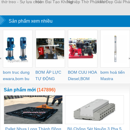
thờ treo - Sự lựa chọn
Hiện Đại Tạo Không
Nghiệp Thờ Phật Mới
kéo Đẹp Giải Ph
hoàn hảo cho không
Gian Sang Trọng và
Nhất 2023
Không Gia
gian sống
Tiện Nghi
Sản phẩm xem nhiều
‹
›
bom truc dung
BƠM ÁP LỰC
BOM CUU HOA
bơm hoả tiển
ewara,bom bu
TỰ ĐỘNG
Diesel,BOM
Mastra
ewara
CHUA CHAY
Sản phẩm mới
(147896)
Pallet Nhựa Long Thành Đồng
Bộ Chống Sét Nguồn 3 Pha 5