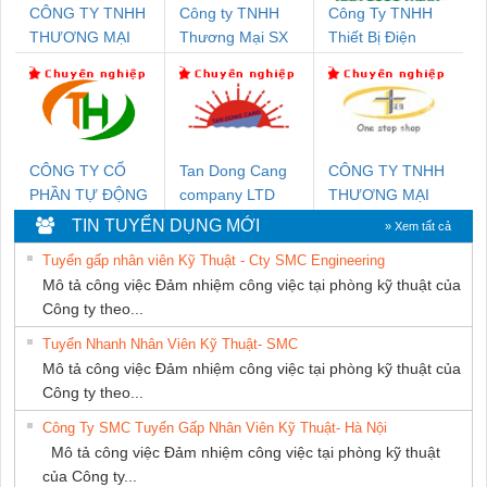
CÔNG TY TNHH
Công ty TNHH
Công Ty TNHH
THƯƠNG MẠI
Thương Mại SX
Thiết Bị Điện
DỊCH VỤ KỸ
Ba Miền
Nam Quốc Thịnh
THUẬT ĐIỆN CƠ
GIA HƯNG PHÁT
CÔNG TY CỔ
Tan Dong Cang
CÔNG TY TNHH
PHẦN TỰ ĐỘNG
company LTD
THƯƠNG MẠI
TIẾN HƯNG
THIÊN ÂN VIỆT
TIN TUYỂN DỤNG MỚI
» Xem tất cả
NAM
Tuyển gấp nhân viên Kỹ Thuật - Cty SMC Engineering
Mô tả công việc Đảm nhiệm công việc tại phòng kỹ thuật của
Công ty theo...
Tuyển Nhanh Nhân Viên Kỹ Thuật- SMC
Mô tả công việc Đảm nhiệm công việc tại phòng kỹ thuật của
Công ty theo...
Công Ty SMC Tuyển Gấp Nhân Viên Kỹ Thuật- Hà Nội
Mô tả công việc Đảm nhiệm công việc tại phòng kỹ thuật
của Công ty...