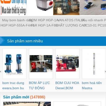
Máy bơm bánh răng,
BƠM HGP HGP-1A-
VAN ATOS ITALIA
Đầu nối nhanh 
HGP HGP-555A-F44R-
F1R HGP-1A-F8R
CHẤT LƯỢNG CAO
PC10-01 PC10
2B-G1 HGP-11A-
HGP-11A-F1R1R HGP-
HR-013 HR-003 HR-
PC10-03 PC10
L826R-4BDB HGP-
2A-F12R HGP-2A-F3R
004 HR-013 HR-013 /
PC12-01 PC12
53A-L33R-X1-2B-G-13
Sản phẩm xem nhiều
HGP-22A-F4R4R HGP-
WG MAP-320 MAP-320
PC12-03 PL8-04
HGP-555A-L48R-Z-
222A-F4RF4RF4R
/ E 20 JPQ-222 JPQ-
03 PL8-02 PL8-0
4BD-F2 HGP-33A-
HGP-3A-F30R HGP-
212 JPG-211/210
M5 PL6-04 PL
L36L-X-4BD HGP-22A-
3A-F6R HGP-33A-
PL6-02 PL4-
F92L-X-4BJ HGP-53A-
F14R14R
L44R-Z-4BD-P-13
‹
›
bom truc dung
BƠM ÁP LỰC
BOM CUU HOA
bơm hoả tiển
ewara,bom bu
TỰ ĐỘNG
Diesel,BOM
Mastra
ewara
CHUA CHAY
Sản phẩm mới
(147896)