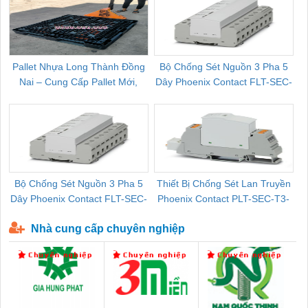
Pallet Nhựa Long Thành Đồng
Bộ Chống Sét Nguồn 3 Pha 5
Nai – Cung Cấp Pallet Mới,
Dây Phoenix Contact FLT-SEC-
C
Pallet Cũ Giá Tốt
P-T1-3S-264/50-FM - 2909589
Bộ Chống Sét Nguồn 3 Pha 5
Thiết Bị Chống Sét Lan Truyền
B
Dây Phoenix Contact FLT-SEC-
Phoenix Contact PLT-SEC-T3-
P-T1-3S-440/35-FM - 2908264
230-FM-PT - 2907928
Nhà cung cấp chuyên nghiệp