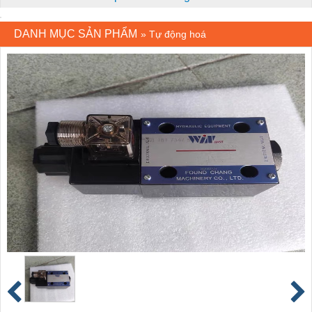
DANH MỤC SẢN PHẨM
»
Tự động hoá