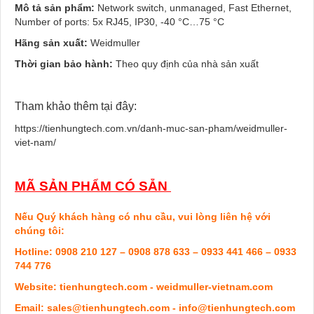
Mô tả sản phẩm:
Network switch, unmanaged, Fast Ethernet,
Number of ports: 5x RJ45, IP30, -40 °C…75 °C
Hãng sản xuất:
Weidmuller
Thời gian bảo hành:
Theo quy định của nhà sản xuất
Tham khảo thêm tại đây:
https://tienhungtech.com.vn/danh-muc-san-pham/weidmuller-
viet-nam/
MÃ SẢN PHẨM CÓ SẴN
Nếu Quý khách hàng có nhu cầu, vui lòng liên hệ với
chúng tôi:
Hotline: 0908 210 127 – 0908 878 633 – 0933 441 466 – 0933
744 776
Website: tienhungtech.com - weidmuller-vietnam.com
Email: sales@tienhungtech.com - info@tienhungtech.com