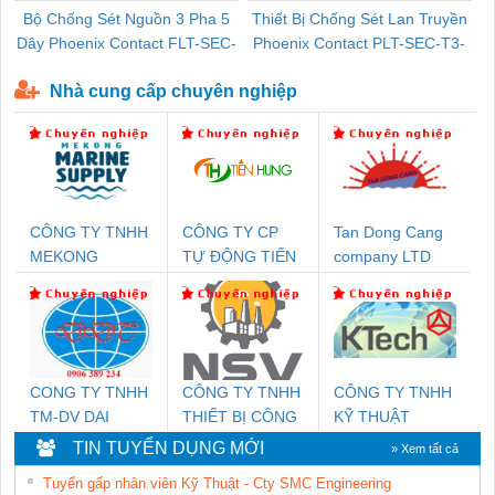
Bộ Chống Sét Nguồn 3 Pha 5
Thiết Bị Chống Sét Lan Truyền
B
Dây Phoenix Contact FLT-SEC-
Phoenix Contact PLT-SEC-T3-
P-T1-3S-440/35-FM - 2908264
230-FM-PT - 2907928
Nhà cung cấp chuyên nghiệp
CÔNG TY TNHH
CÔNG TY CP
Tan Dong Cang
MEKONG
TỰ ĐỘNG TIẾN
company LTD
MARINE SUPPLY
HƯNG
CONG TY TNHH
CÔNG TY TNHH
CÔNG TY TNHH
TM-DV DAI
THIẾT BỊ CÔNG
KỸ THUẬT
DONG THANH
NGHIỆP NIHON
KTECH VIỆT
TIN TUYỂN DỤNG MỚI
» Xem tất cả
SETSUBI VIỆT
NAM
Tuyển gấp nhân viên Kỹ Thuật - Cty SMC Engineering
NAM