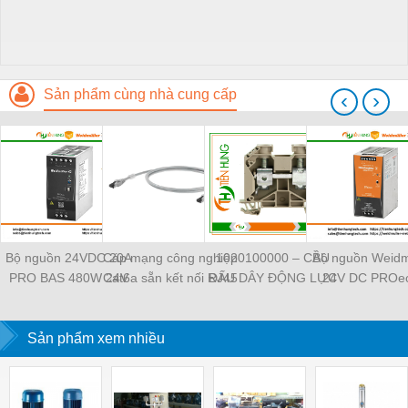
Sản phẩm cùng nhà cung cấp
‹
›
Bộ nguồn 24VDC 20A
Cáp mạng công nghiệp
1020100000 – CẦU
Bộ nguồn Weidm
PRO BAS 480W 24V
Cat6a sẵn kết nối RJ45
ĐẤU DÂY ĐỘNG LỰC
24V DC PROec
20A - 2838480000
Weidmüller IE-
WDU 4 –
TIENHUNGTE
Weidmuller -
C6FP8LD0050M40M40-
WEIDMULLER –
TIENHUNGTECH
Sản phẩm xem nhiều
D — 1165940050
TIENHUNGTECH