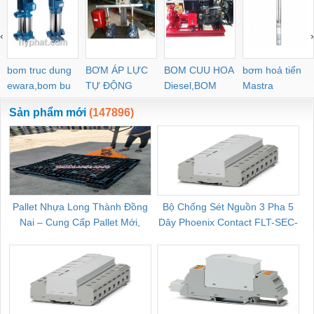
‹
›
bom truc dung
BƠM ÁP LỰC
BOM CUU HOA
bơm hoả tiển
ewara,bom bu
TỰ ĐỘNG
Diesel,BOM
Mastra
ewara
CHUA CHAY
Sản phẩm mới
(147896)
Pallet Nhựa Long Thành Đồng
Bộ Chống Sét Nguồn 3 Pha 5
Nai – Cung Cấp Pallet Mới,
Dây Phoenix Contact FLT-SEC-
C
Pallet Cũ Giá Tốt
P-T1-3S-264/50-FM - 2909589