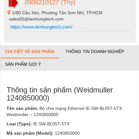
0908210127 (Thy)
1/80 Cầu Xéo, Phường Tân Sơn Nhì, TP.HCM
sales05@tienhungtech.com
https://www.tienhungtech.com/
CHI TIẾT VỀ SẢN PHẨM
THÔNG TIN DOANH NGHIỆP
SẢN PHẨM GỢI Ý
Thông tin sản phẩm (Weidmuller
1240850000)
Tên sản phẩm:
Bộ chia mạng Ethernet IE-SW-BL05T-5TX
Weidmuller – 1240850000
Loại (Type):
IE-SW-BL05T-5TX
Mã sản phẩm (Model):
1240850000