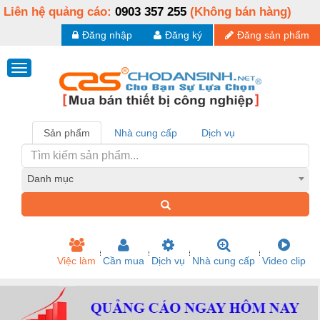
Liên hệ quảng cáo:
0903 357 255
(Không bán hàng)
Đăng nhập
Đăng ký
Đăng sản phẩm
Sản phẩm
Nhà cung cấp
Dịch vụ
Danh mục
Việc làm
Cần mua
Dịch vụ
Nhà cung cấp
Video clip