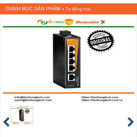
DANH MỤC SẢN PHẨM
»
Tự động hoá