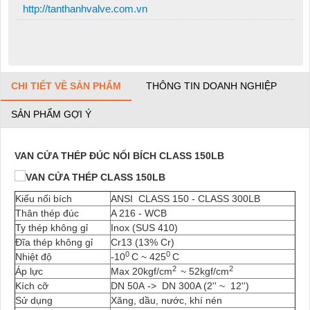
http://tanthanhvalve.com.vn
CHI TIẾT VỀ SẢN PHẨM
THÔNG TIN DOANH NGHIỆP
SẢN PHẨM GỢI Ý
VAN CỬA THÉP ĐÚC NỐI BÍCH CLASS 150LB
Kiểu nối bích
ANSI CLASS 150 - CLASS 300LB
Thân thép đúc
A 216 - WCB
Ty thép không gỉ
Inox (SUS 410)
Đĩa thép không gỉ
Cr13 (13% Cr)
0
0
Nhiệt độ
-10
C ~ 425
C
2
2
Áp lực
Max 20kgf/cm
~ 52kgf/cm
Kích cỡ
DN 50A -> DN 300A (2'' ~ 12'')
Sử dụng
Xăng, dầu, nước, khí nén