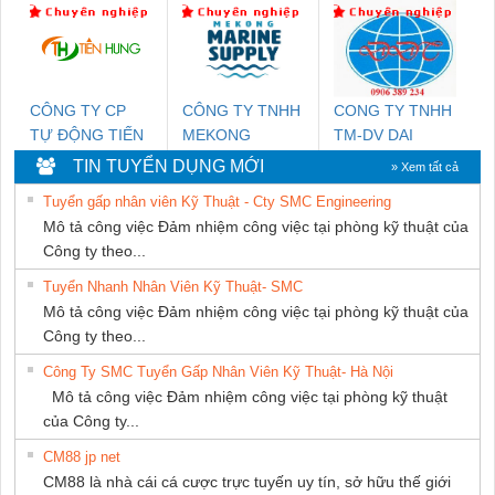
THƯỢNG ĐÌNH
SETSUBI VIỆT
NAM
CÔNG TY CP
CÔNG TY TNHH
CONG TY TNHH
TỰ ĐỘNG TIẾN
MEKONG
TM-DV DAI
HƯNG
MARINE
DONG THANH
TIN TUYỂN DỤNG MỚI
» Xem tất cả
SUPPLY
Tuyển gấp nhân viên Kỹ Thuật - Cty SMC Engineering
Mô tả công việc Đảm nhiệm công việc tại phòng kỹ thuật của
Công ty theo...
Tuyển Nhanh Nhân Viên Kỹ Thuật- SMC
Mô tả công việc Đảm nhiệm công việc tại phòng kỹ thuật của
Công ty theo...
Công Ty SMC Tuyển Gấp Nhân Viên Kỹ Thuật- Hà Nội
Mô tả công việc Đảm nhiệm công việc tại phòng kỹ thuật
của Công ty...
CM88 jp net
CM88 là nhà cái cá cược trực tuyến uy tín, sở hữu thế giới