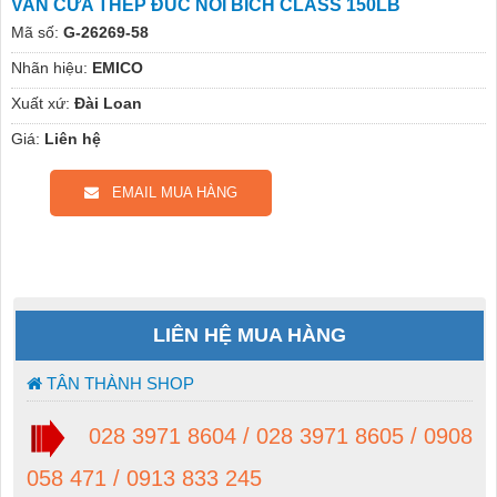
VAN CỬA THÉP ĐÚC NỐI BÍCH CLASS 150LB
Mã số:
G-26269-58
Nhãn hiệu:
EMICO
Xuất xứ:
Đài Loan
Giá:
Liên hệ
EMAIL MUA HÀNG
LIÊN HỆ MUA HÀNG
TÂN THÀNH SHOP
028 3971 8604 / 028 3971 8605 / 0908
058 471 / 0913 833 245