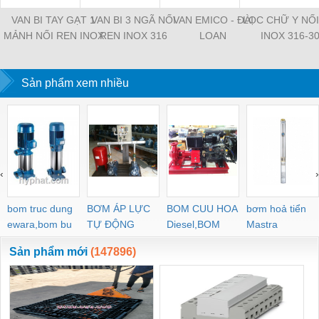
VAN BI TAY GẠT 1
VAN BI 3 NGÃ NỐI
VAN EMICO - ĐÀI
LỌC CHỮ Y NỐ
MẢNH NỐI REN INOX
REN INOX 316
LOAN
INOX 316-3
316-304
Sản phẩm xem nhiều
‹
›
bom truc dung
BƠM ÁP LỰC
BOM CUU HOA
bơm hoả tiển
ewara,bom bu
TỰ ĐỘNG
Diesel,BOM
Mastra
ewara
CHUA CHAY
Sản phẩm mới
(147896)