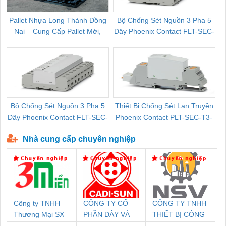
Pallet Nhựa Long Thành Đồng
Bộ Chống Sét Nguồn 3 Pha 5
Nai – Cung Cấp Pallet Mới,
Dây Phoenix Contact FLT-SEC-
C
Pallet Cũ Giá Tốt
P-T1-3S-264/50-FM - 2909589
Bộ Chống Sét Nguồn 3 Pha 5
Thiết Bị Chống Sét Lan Truyền
B
Dây Phoenix Contact FLT-SEC-
Phoenix Contact PLT-SEC-T3-
P-T1-3S-440/35-FM - 2908264
230-FM-PT - 2907928
Nhà cung cấp chuyên nghiệp
Công ty TNHH
CÔNG TY CỔ
CÔNG TY TNHH
Thương Mại SX
PHẦN DÂY VÀ
THIẾT BỊ CÔNG
Ba Miền
CÁP ĐIỆN
NGHIỆP NIHON