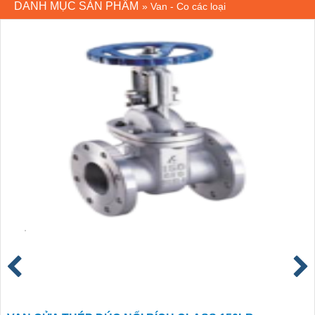
DANH MỤC SẢN PHẨM
»
Van - Co các loại