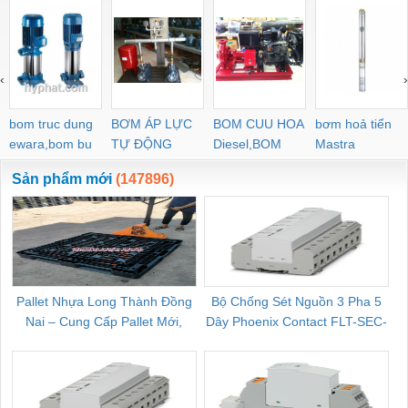
‹
›
bom truc dung
BƠM ÁP LỰC
BOM CUU HOA
bơm hoả tiển
ewara,bom bu
TỰ ĐỘNG
Diesel,BOM
Mastra
ewara
CHUA CHAY
Sản phẩm mới
(147896)
Pallet Nhựa Long Thành Đồng
Bộ Chống Sét Nguồn 3 Pha 5
Nai – Cung Cấp Pallet Mới,
Dây Phoenix Contact FLT-SEC-
C
Pallet Cũ Giá Tốt
P-T1-3S-264/50-FM - 2909589