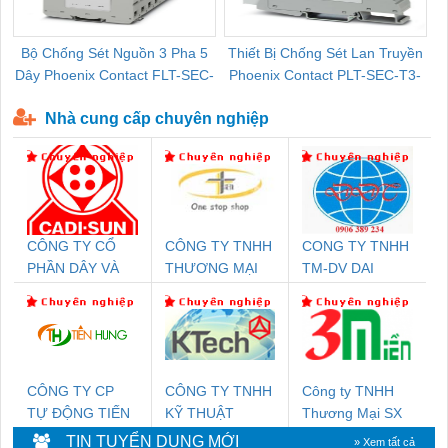
Bộ Chống Sét Nguồn 3 Pha 5
Thiết Bị Chống Sét Lan Truyền
B
Dây Phoenix Contact FLT-SEC-
Phoenix Contact PLT-SEC-T3-
P-T1-3S-440/35-FM - 2908264
230-FM-PT - 2907928
Nhà cung cấp chuyên nghiệp
CÔNG TY CỔ
CÔNG TY TNHH
CONG TY TNHH
PHẦN DÂY VÀ
THƯƠNG MẠI
TM-DV DAI
CÁP ĐIỆN
THIÊN ÂN VIỆT
DONG THANH
THƯỢNG ĐÌNH
NAM
CÔNG TY CP
CÔNG TY TNHH
Công ty TNHH
TỰ ĐỘNG TIẾN
KỸ THUẬT
Thương Mại SX
HƯNG
KTECH VIỆT
Ba Miền
TIN TUYỂN DỤNG MỚI
» Xem tất cả