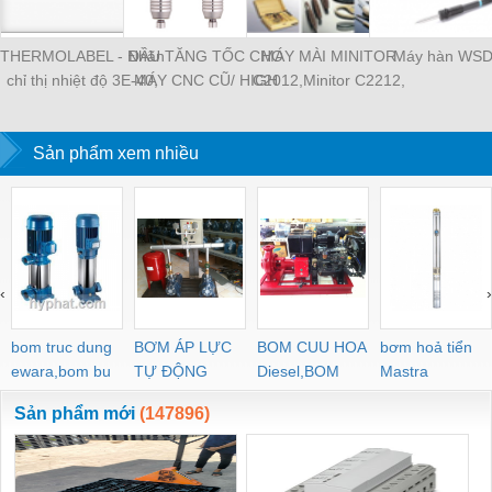
THERMOLABEL - Nhãn
ĐẦU TĂNG TỐC CHO
MÁY MÀI MINITOR
Máy hàn WS
chỉ thị nhiệt độ 3E-40,
MÁY CNC CŨ/ HIGH
C2012,Minitor C2212,
tem nhiệt Nigk A-50,
SPEED SPINDLE
MINITOR C2112,
thermolabe Nigk
MINIMO máy mài siêu
Sản phẩm xem nhiều
âm P30, Máy mài
khuôn mẫu Minitor
Minimo
‹
›
bom truc dung
BƠM ÁP LỰC
BOM CUU HOA
bơm hoả tiển
ewara,bom bu
TỰ ĐỘNG
Diesel,BOM
Mastra
ewara
CHUA CHAY
Sản phẩm mới
(147896)