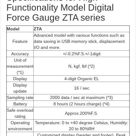
Functionality Model Digital
Force Gauge ZTA series
Model
ZTA
Advanced model with various functions such as
Feature
data saving in USB memory stick, displacement
I/O and more.
Accuracy
+/-0.2%F.S.+/-1digit
Unit of
measurement
N, kgf, lbf (*2)
(*1)
Display
4-digit Organic EL
Display
16 / sec
update
Sampling rate
2000 data / sec at maximum (*3)
Battery
8 hours (2 hours charge) (*4)
Safe overload
Approx.200%F.S.
rating
Operating
Temperature: 0 to +40 degree Celsius, Humidity:
environment
20 to 80%RH
Customized display (header and footer), Peak