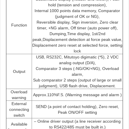
hold (tension and compression),
Internal 1000 points data memory, Comparator
(judgment of OK or NG),
Reversible display, Sign inversion, Zero clear
Function
timer, +NG alarm, Off timer (auto power off),
Dumping,Time display, 1st/2nd
peak,Displacement detection at force peak value,
Displacement zero reset at selected force, setting
lock
USB, RS232C, Mitutoyo digimatic (*5), 2 VDC
analog output (D/A),
Comparator 3 steps (-NG/OK/+NG), Overload
Output
alarm,
Sub comparator 2 steps (output of large or small
judgment), USB flash drive, Displacement.
Overload
Approx.110%F.S. (Warning message and alarm )
warning
External
SEND (a point of contact holding), Zero reset,
connecting
Peak ON/OFF setting
switch
– Online driver output (a line receiver according
Available
to RS422/485 must be built in.)