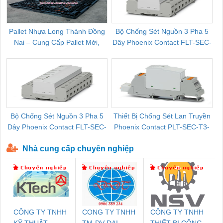
Pallet Nhựa Long Thành Đồng
Bộ Chống Sét Nguồn 3 Pha 5
Nai – Cung Cấp Pallet Mới,
Dây Phoenix Contact FLT-SEC-
C
Pallet Cũ Giá Tốt
P-T1-3S-264/50-FM - 2909589
Bộ Chống Sét Nguồn 3 Pha 5
Thiết Bị Chống Sét Lan Truyền
B
Dây Phoenix Contact FLT-SEC-
Phoenix Contact PLT-SEC-T3-
P-T1-3S-440/35-FM - 2908264
230-FM-PT - 2907928
Nhà cung cấp chuyên nghiệp
CÔNG TY TNHH
CONG TY TNHH
CÔNG TY TNHH
KỸ THUẬT
TM-DV DAI
THIẾT BỊ CÔNG