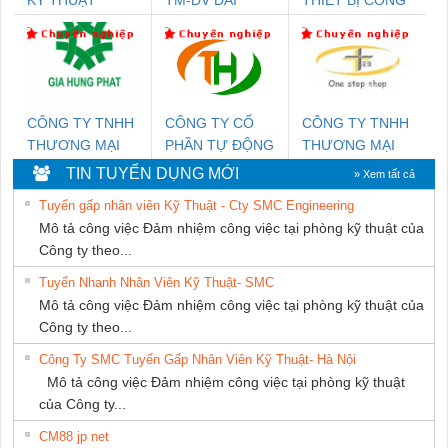
KTECH VIỆT
DONG THANH
NGHIỆP NIHON
NAM
SETSUBI VIỆT
NAM
CÔNG TY TNHH
CÔNG TY CỔ
CÔNG TY TNHH
THƯƠNG MẠI
PHẦN TỰ ĐỘNG
THƯƠNG MẠI
DỊCH VỤ KỸ
TIẾN HƯNG
THIÊN ÂN VIỆT
TIN TUYỂN DỤNG MỚI
» Xem tất cả
THUẬT ĐIỆN CƠ
NAM
Tuyển gấp nhân viên Kỹ Thuật - Cty SMC Engineering
GIA HƯNG PHÁT
Mô tả công việc Đảm nhiệm công việc tại phòng kỹ thuật của
Công ty theo...
Tuyển Nhanh Nhân Viên Kỹ Thuật- SMC
Mô tả công việc Đảm nhiệm công việc tại phòng kỹ thuật của
Công ty theo...
Công Ty SMC Tuyển Gấp Nhân Viên Kỹ Thuật- Hà Nội
Mô tả công việc Đảm nhiệm công việc tại phòng kỹ thuật
của Công ty...
CM88 jp net