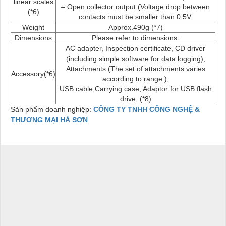
linear scales
– Open collector output (Voltage drop between
(*6)
contacts must be smaller than 0.5V.
Weight
Approx.490g (*7)
Dimensions
Please refer to dimensions.
AC adapter, Inspection certificate, CD driver
(including simple software for data logging),
Attachments (The set of attachments varies
Accessory(*6)
according to range.),
USB cable,Carrying case, Adaptor for USB flash
drive. (*8)
Sản phẩm doanh nghiệp:
CÔNG TY TNHH CÔNG NGHỆ &
THƯƠNG MẠI HÀ SƠN