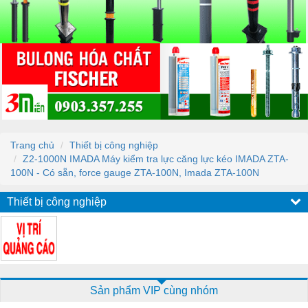
Trang chủ
Thiết bị công nghiệp
Z2-1000N IMADA Máy kiểm tra lực căng lực kéo IMADA ZTA-
100N - Có sẵn, force gauge ZTA-100N, Imada ZTA-100N
Thiết bị công nghiệp
Sản phẩm VIP cùng nhóm