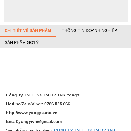
CHI TIẾT VỀ SẢN PHẨM
THÔNG TIN DOANH NGHIỆP
SẢN PHẨM GỢI Ý
Công Ty TNHH SX TM DV XNK YongYi
Hotline/Zalo/Viber: 0786 525 666
http://www.yongyiauto.vn
Email:yongyivn@gmail.com
Sản phẩm doanh nghiệp:
CÔNG TY TNHH SX TM DV XNK