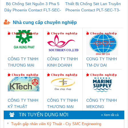
Bộ Chống Sét Nguồn 3 Pha 5
Thiết Bị Chống Sét Lan Truyền
B
Dây Phoenix Contact FLT-SEC-
Phoenix Contact PLT-SEC-T3-
P-T1-3S-440/35-FM - 2908264
230-FM-PT - 2907928
Nhà cung cấp chuyên nghiệp
CÔNG TY TNHH
CÔNG TY TNHH
CONG TY TNHH
THƯƠNG MẠI
KINH DOANH
TM-DV DAI
DỊCH VỤ KỸ
DỊCH VỤ XNK
DONG THANH
THUẬT ĐIỆN CƠ
PHƯƠNG NAM
GIA HƯNG PHÁT
CÔNG TY TNHH
CÔNG TY TNHH
CÔNG TY TNHH
KỸ THUẬT
THƯƠNG MẠI
MEKONG
KTECH VIỆT
THIÊN ÂN VIỆT
MARINE
TIN TUYỂN DỤNG MỚI
» Xem tất cả
NAM
NAM
SUPPLY
Tuyển gấp nhân viên Kỹ Thuật - Cty SMC Engineering