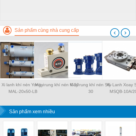
Sản phẩm cùng nhà cung cấp
‹
›
Xi lanh khí nén Yongyi
Máy rung khí nén K-10
Máy rung khí nén SK-
Xy Lanh Xoay
MAL-20x50-LB
30
MSQB-10A/2
Sản phẩm xem nhiều