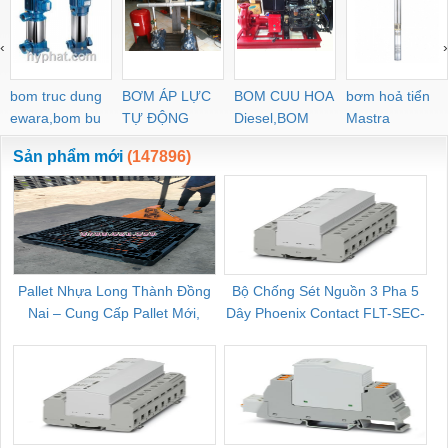
‹
›
bom truc dung
BƠM ÁP LỰC
BOM CUU HOA
bơm hoả tiển
ewara,bom bu
TỰ ĐỘNG
Diesel,BOM
Mastra
ewara
CHUA CHAY
Sản phẩm mới
(147896)
Pallet Nhựa Long Thành Đồng
Bộ Chống Sét Nguồn 3 Pha 5
Nai – Cung Cấp Pallet Mới,
Dây Phoenix Contact FLT-SEC-
C
Pallet Cũ Giá Tốt
P-T1-3S-264/50-FM - 2909589