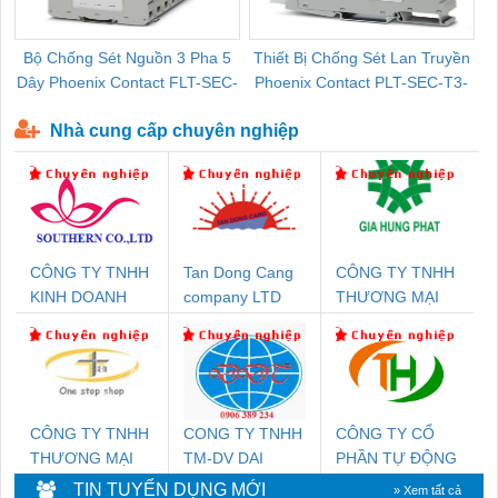
Bộ Chống Sét Nguồn 3 Pha 5
Thiết Bị Chống Sét Lan Truyền
B
Dây Phoenix Contact FLT-SEC-
Phoenix Contact PLT-SEC-T3-
P-T1-3S-440/35-FM - 2908264
230-FM-PT - 2907928
Nhà cung cấp chuyên nghiệp
CÔNG TY TNHH
Tan Dong Cang
CÔNG TY TNHH
KINH DOANH
company LTD
THƯƠNG MẠI
DỊCH VỤ XNK
DỊCH VỤ KỸ
PHƯƠNG NAM
THUẬT ĐIỆN CƠ
GIA HƯNG
PHÁT
CÔNG TY TNHH
CONG TY TNHH
CÔNG TY CỔ
THƯƠNG MẠI
TM-DV DAI
PHẦN TỰ ĐỘNG
THIÊN ÂN VIỆT
DONG THANH
TIẾN HƯNG
TIN TUYỂN DỤNG MỚI
» Xem tất cả