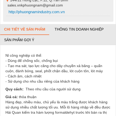
144/12 Hồng Lạc, P.11, Q.Tân Bình
sales.xnkphuongnam@gmail.com
http://phuongnamindustry.com.vn
CHI TIẾT VỀ SẢN PHẨM
THÔNG TIN DOANH NGHIỆP
SẢN PHẨM GỢI Ý
Nỉ công nghiệp có thể:
- Dùng để chống sốc, chống bụi
- Tạo ma sát, tạo lực căng cho dây chuyền xả băng – quấn
cuộn, đánh bóng, seal, phốt chặn dầu, lót cuộn tôn, lót máy
- Cách âm, cách nhiệt
- Sử dụng cho nhu cầu riêng của khách hàng
Quy cách:
Theo nhu cầu của người sử dụng
Giá cả:
thỏa thuận
Hàng đẹp, nhiều màu, chủ yếu là màu trắng được khách hàng
sử dụng nhiều chất lượng tối ưu. Mỗi lô hàng nhập về đều được
Hải Quan kiểm tra hàm lượng formaldehyt trước khi bán ra thị