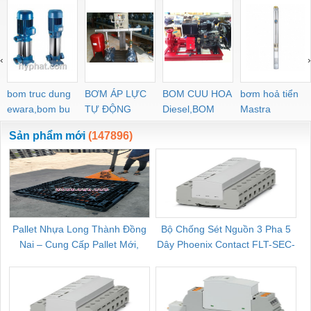
‹
›
bom truc dung
BƠM ÁP LỰC
BOM CUU HOA
bơm hoả tiển
ewara,bom bu
TỰ ĐỘNG
Diesel,BOM
Mastra
ewara
CHUA CHAY
Sản phẩm mới
(147896)
Pallet Nhựa Long Thành Đồng
Bộ Chống Sét Nguồn 3 Pha 5
Nai – Cung Cấp Pallet Mới,
Dây Phoenix Contact FLT-SEC-
C
Pallet Cũ Giá Tốt
P-T1-3S-264/50-FM - 2909589