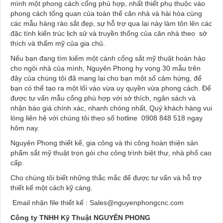
mình một phong cách cổng phù hợp, nhất thiết phụ thuộc vào
phong cách tổng quan của toàn thể căn nhà và hài hòa cùng
các mẫu hàng rào sắt đẹp, sự hỗ trợ qua lại này làm tôn lên các
đặc tính kiến trúc lịch sử và truyền thống của căn nhà theo sở
thích và thẩm mỹ của gia chủ.
Nếu bạn đang tìm kiếm một cánh cổng sắt mỹ thuật hoàn hảo
cho ngôi nhà của mình, Nguyên Phong hy vọng 30 mẫu trên
đây của chúng tôi đã mang lại cho bạn một số cảm hứng, để
bạn có thể tạo ra một lối vào vừa uy quyền vừa phong cách. Để
được tư vấn mẫu cổng phù hợp với sở thích, ngân sách và
nhận báo giá chính xác, nhanh chóng nhất, Quý khách hàng vui
lòng liên hệ với chúng tôi theo số hotline
0908 848 518
ngay
hôm nay.
Nguyên Phong thiết kế, gia công và thi công hoàn thiện sản
phẩm sắt mỹ thuật trọn gói cho công trình biệt thự, nhà phố cao
cấp.
Cho chúng tôi biết những thắc mắc để được tư vấn và hỗ trợ
thiết kế một cách kỹ càng.
Email nhận file thiết kế :
Sales@nguyenphongcnc.com
Công ty TNHH Kỹ Thuật NGUYÊN PHONG