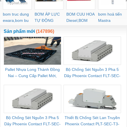
‹
›
bom truc dung
BƠM ÁP LỰC
BOM CUU HOA
bơm hoả tiển
ewara,bom bu
TỰ ĐỘNG
Diesel,BOM
Mastra
ewara
CHUA CHAY
Sản phẩm mới
(147896)
Pallet Nhựa Long Thành Đồng
Bộ Chống Sét Nguồn 3 Pha 5
Nai – Cung Cấp Pallet Mới,
Dây Phoenix Contact FLT-SEC-
C
Pallet Cũ Giá Tốt
P-T1-3S-264/50-FM - 2909589
Bộ Chống Sét Nguồn 3 Pha 5
Thiết Bị Chống Sét Lan Truyền
B
Dây Phoenix Contact FLT-SEC-
Phoenix Contact PLT-SEC-T3-