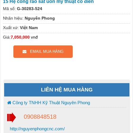
15 Hệ cổng rào sắt uốn mỹ thuật cổ điển
Mã số:
G-30283-524
Nhãn hiệu:
Nguyên Phong
Xuất xứ:
Việt Nam
Giá:
7,050,000
vnđ
EMAIL MUA HÀNG
LIÊN HỆ MUA HÀNG
Công ty TNHH Kỹ Thuật Nguyên Phong
0908848518
http://nguyenphongcnc.com/