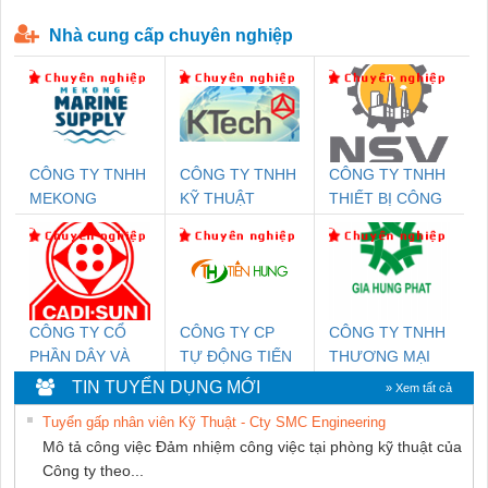
P-T1-3S-440/35-FM - 2908264
230-FM-PT - 2907928
Nhà cung cấp chuyên nghiệp
CÔNG TY TNHH
CÔNG TY TNHH
CÔNG TY TNHH
MEKONG
KỸ THUẬT
THIẾT BỊ CÔNG
MARINE SUPPLY
KTECH VIỆT
NGHIỆP NIHON
NAM
SETSUBI VIỆT
NAM
CÔNG TY CỔ
CÔNG TY CP
CÔNG TY TNHH
PHẦN DÂY VÀ
TỰ ĐỘNG TIẾN
THƯƠNG MẠI
CÁP ĐIỆN
HƯNG
DỊCH VỤ KỸ
TIN TUYỂN DỤNG MỚI
» Xem tất cả
THƯỢNG ĐÌNH
THUẬT ĐIỆN CƠ
Tuyển gấp nhân viên Kỹ Thuật - Cty SMC Engineering
GIA HƯNG
Mô tả công việc Đảm nhiệm công việc tại phòng kỹ thuật của
PHÁT
Công ty theo...