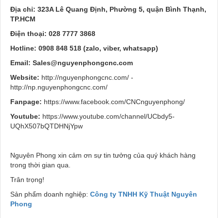
Địa chỉ: 323A Lê Quang Định, Phường 5, quận Bình Thạnh,
TP.HCM
Điện thoại:
028 7777 3868
Hotline: 0908 848 518 (zalo, viber, whatsapp)
Email:
Sales@nguyenphongcnc.com
Website:
http://nguyenphongcnc.com/ -
http://np.nguyenphongcnc.com/
Fanpage:
https://www.facebook.com/CNCnguyenphong/
Youtube:
https://www.youtube.com/channel/UCbdy5-
UQhX507bQTDHNjYpw
Nguyên Phong xin cảm ơn sự tin tưởng của quý khách hàng
trong thời gian qua.
Trân trọng!
Sản phẩm doanh nghiệp:
Công ty TNHH Kỹ Thuật Nguyên
Phong