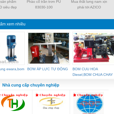
 sản phẩm
Phào cổ trần trơn PU
Mua thắt lưng nam xịn
D siêu đẹp
83030-100
phải tới AZICO
 rẻ
ẩm xem nhiều
dung ewara,bom
BƠM ÁP LỰC TỰ ĐỘNG
BOM CUU HOA
Diesel,BOM CHUA CHAY
Nhà cung cấp chuyên nghiệp