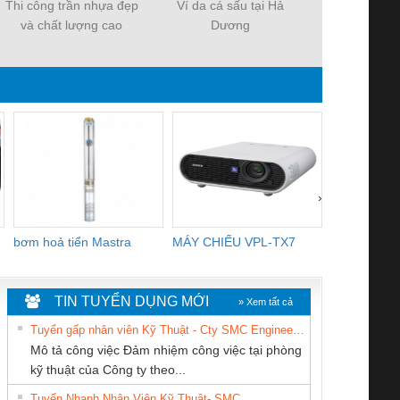
Thi công trần nhựa đẹp
Ví da cá sấu tại Hả
Phào chỉ PU 
và chất lượng cao
Dương
trang trí khô
thất
›
bơm hoả tiển Mastra
MÁY CHIẾU VPL-TX7
BOM DINH
WHITE
TIN TUYỂN DỤNG MỚI
» Xem tất cả
Tuyển gấp nhân viên Kỹ Thuật - Cty SMC Engineering
Mô tả công việc Đảm nhiệm công việc tại phòng
kỹ thuật của Công ty theo...
Tuyển Nhanh Nhân Viên Kỹ Thuật- SMC