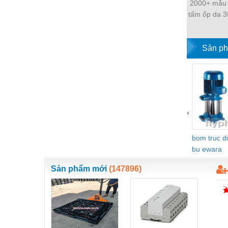
2000+ mẫu
Nước-Vật tư thiết bị
tấm ốp da 3
siêu
Phốt cơ khí
Sản ph
Sắt, thép, inox các loại
Thí nghiệm-Trang thiết bị
Thiết bị chiếu sáng
Thiết bị chống sét
‹
Thiết bị an ninh
bom truc 
Thiết bị công nghiệp
bu ewara
Thiết bị công trình
Sản phẩm mới
(147896)
Thiết bị điện
Thiết bị giáo dục
Thiết bị khác