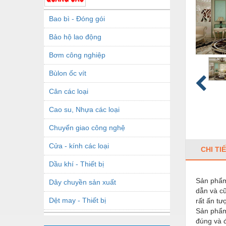
Bao bì - Đóng gói
Bảo hộ lao động
Bơm công nghiệp
Bùlon ốc vít
Cân các loại
Cao su, Nhựa các loại
Chuyển giao công nghệ
Cửa - kính các loại
CHI TI
Dầu khí - Thiết bị
Sản phẩm
Dây chuyền sản xuất
dẫn và cũ
Dệt may - Thiết bị
rất ấn t
Sản phẩm
Dầu mỡ công nghiệp
đúng và 