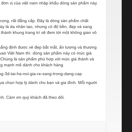
c đơn vị của việt nam nhập khẩu dòng sản phẩm này.
trọng, rất đẳng cấp. Đây là dòng sản phẩm chất
này là da nhân tạo, nhưng có độ bền, đẹp và sang
 thành khung trang trí sẽ đem tới một không gian vô
khẳng định được vẻ đẹp bắt mắt, ấn tượng và thượng
 vaò Việt Nam thì dòng sản phẩm này có mức giá
. Chúng là sản phẩm phù hợp với mức giá thành và
ợng mạnh mẽ dành cho khách hàng.
ng-3d-tai-ha-noi-gia-re-sang-trong-dang-cap
lựa chọn hợp lý dành cho bạn và gia đình. Mỗi người
nh. Cám ơn quý khách đã theo dõi.