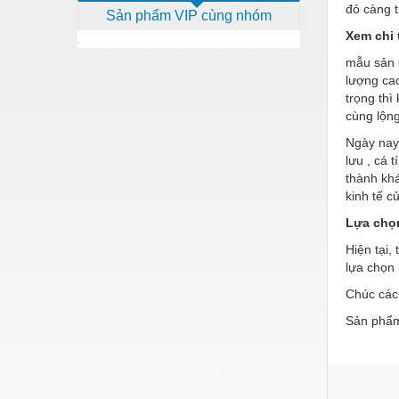
đó càng 
Sản phẩm VIP cùng nhóm
Dịch vụ - Thi công
Xem chi 
Điện công nghiệp
mẫu sản
lượng cao
Điện gia dụng
trọng thì
Điện Lạnh
cùng lộng
Ngày nay,
Đóng tàu Thiết bị
lưu , cá
thành kh
Đúc chính xác Thiết bị
kinh tế 
Dụng cụ cầm tay
Lựa chọn
Dụng cụ cắt gọt
Hiện tại,
lựa chọn
Dụng cụ điện
Chúc các
Dụng cụ đo
Sản phẩm
Gỗ - Trang thiết bị
Hàn cắt - Thiết bị