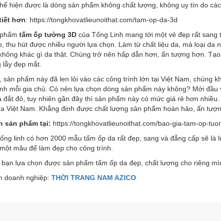
thể hiện được là dòng sản phẩm không chất lượng, không uy tín do cá
tiết hơn
: https://tongkhovatlieunoithat.com/tam-op-da-3d
 phẩm
tấm ốp tường 3D
của Tống Linh mang tới một vẻ đẹp rất sang 
, thu hút được nhiều người lựa chọn. Làm từ chất liệu da, mà loại da 
 không khác gì da thật. Chúng trở nên hấp dẫn hơn, ấn tượng hơn. Tạo
 lẫy đẹp mắt.
 sản phẩm này đã len lỏi vào các công trình lớn tại Việt Nam, chúng 
 tính mỗi gia chủ. Có nên lựa chọn dòng sản phẩm này không? Mới đầu
á đắt đỏ, tuy nhiên gần đây thì sản phẩm này có mức giá rẻ hơn nhiều
của Việt Nam. Khẳng định được chất lượng sản phẩm hoàn hảo, ấn tư
 sản phẩm tại:
https://tongkhovatlieunoithat.com/bao-gia-tam-op-tuo
 tống linh có hơn 2000 mẫu tấm ốp da rất đẹp, sang và đẳng cấp sẽ là 
 một mãu để làm đẹp cho công trình.
 bạn lựa chọn được sản phẩm tấm ốp da đẹp, chất lượng cho riêng mì
 doanh nghiệp:
THỜI TRANG NAM AZICO