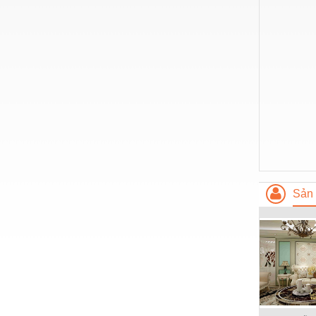
Hóa chất-Trang thiết bị
Kệ công nghiệp
Khí nén - Thiết bị
Khuôn mẫu - Phụ tùng
Lọc công nghiệp
Máy công cụ - Phụ tùng
Mỏ - Trang thiết bị
Mô tơ - Hộp số
Sản 
Môi trường - Thiết bị
Nâng hạ - Trang thiết bị
Nội - Ngoại thất - văn phòng
Nồi hơi - Trang thiết bị
Nông nghiệp - Thiết bị