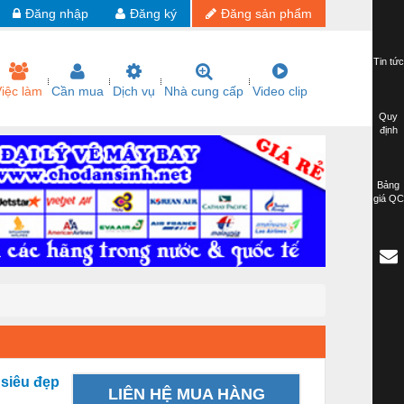
Đăng nhập
Đăng ký
Đăng sản phẩm
Tin tức
iệc làm
Cần mua
Dịch vụ
Nhà cung cấp
Video clip
Quy
định
Bảng
giá QC
siêu đẹp
LIÊN HỆ MUA HÀNG