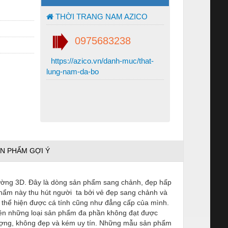
THỜI TRANG NAM AZICO
0975683238
https://azico.vn/danh-muc/that-
lung-nam-da-bo
N PHẨM GỢI Ý
 tường 3D. Đây là dòng sản phẩm sang chảnh, đẹp hấp
phẩm này thu hút người ta bởi vẻ đẹp sang chảnh và
 thể hiện được cá tính cũng như đẳng cấp của mình.
iên những loại sản phẩm đa phần không đạt được
lượng, không đẹp và kém uy tín. Những mẫu sản phẩm