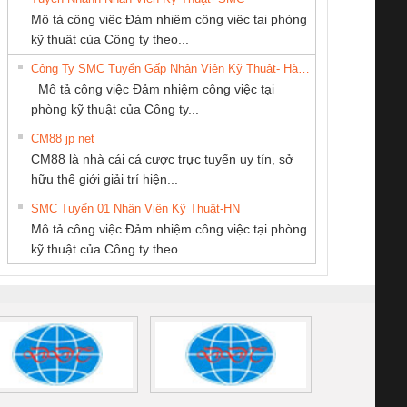
CÔNG TY CỔ
CÔNG TY TNHH
CÔNG TY TNHH
 Le An Toàn
Bộ giám sát chuỗi
Bộ giám sát dòng
Bộ ng
Mô tả công việc Đảm nhiệm công việc tại phòng
PHẦN DÂY VÀ
THIẾT BỊ CÔNG
MEKONG MARINE
enix Contact
tấm pin
điện chuỗi
ray W
kỹ thuật của Công ty theo...
CÁP ĐIỆN
NGHIỆP NIHON
SUPPLY
6960 – PSR-
TRANSCLINIC 16I+
TRANSCLINIC 16I+
BAS 
Công Ty SMC Tuyển Gấp Nhân Viên Kỹ Thuật- Hà Nội
THƯỢNG ĐÌNH
SETSUBI VIỆT
SCP-
1K5 L (2433950000)
(2008130000)
(28
Mô tả công việc Đảm nhiệm công việc tại
NAM
/FSP/2X1/1X2
phòng kỹ thuật của Công ty...
CM88 jp net
Cty TNHH TM QC
CÔNG TY TNHH
Tan Dong Cang
CM88 là nhà cái cá cược trực tuyến uy tín, sở
Ba Miền
THƯƠNG MẠI
company LTD
iám sát chuỗi
Bộ chỉnh lưu nguồn
Nẹp nhôm chống
Bộ c
hữu thế giới giải trí hiện...
DỊCH VỤ KỸ
tấm pin
điện TRANSCLINIC
trơn Đà Nẵng
giám 
THUẬT ĐIỆN CƠ
SMC Tuyển 01 Nhân Viên Kỹ Thuật-HN
SCLINIC 16I+
BKE 1K5.4
Sola
GIA HƯNG PHÁT
Mô tả công việc Đảm nhiệm công việc tại phòng
 (2502520000)
(7791400879)2. Giá
TRAN
kỹ thuật của Công ty theo...
1K5.4