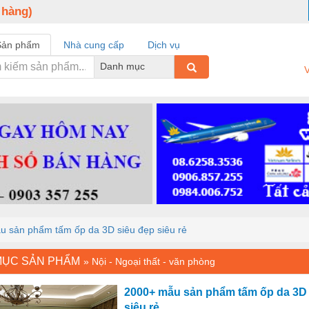
 hàng)
Sản phẩm
Nhà cung cấp
Dịch vụ
Danh mục
V
 sản phẩm tấm ốp da 3D siêu đẹp siêu rẻ
MỤC SẢN PHẨM
»
Nội - Ngoại thất - văn phòng
2000+ mẫu sản phẩm tấm ốp da 3D 
siêu rẻ