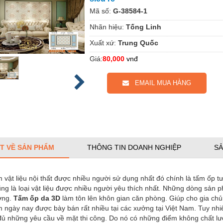
Mã số:
G-38584-1
Nhãn hiệu:
Tống Linh
Xuất xứ:
Trung Quốc
Giá:
80,000
vnđ
EMAIL MUA HÀNG
ẾT VỀ SẢN PHẨM
THÔNG TIN DOANH NGHIỆP
SẢ
 vật liệu nội thất được nhiều người sử dụng nhất đó chính là tấm ốp
ng là loại vật liệu được nhiều người yêu thích nhất. Những dòng sản 
ượng.
Tấm ốp da 3D
làm tôn lên khôn gian căn phòng. Giúp cho gia chủ
 ngày nay được bày bán rất nhiều tại các xưởng tại Việt Nam. Tuy nh
đủ những yêu cầu về mặt thi công. Do nó có những điểm không chất 