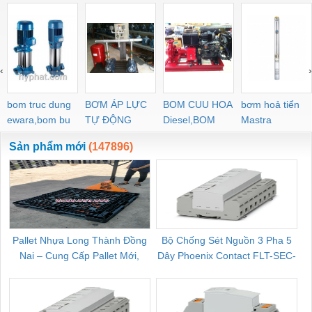
‹
›
bom truc dung
BƠM ÁP LỰC
BOM CUU HOA
bơm hoả tiển
ewara,bom bu
TỰ ĐỘNG
Diesel,BOM
Mastra
ewara
CHUA CHAY
Sản phẩm mới
(147896)
Pallet Nhựa Long Thành Đồng
Bộ Chống Sét Nguồn 3 Pha 5
Nai – Cung Cấp Pallet Mới,
Dây Phoenix Contact FLT-SEC-
C
Pallet Cũ Giá Tốt
P-T1-3S-264/50-FM - 2909589