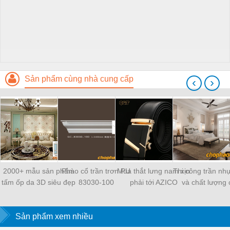
Sản phẩm cùng nhà cung cấp
‹
›
2000+ mẫu sản phẩm
Phào cổ trần trơn PU
Mua thắt lưng nam xịn
Thi công trần nh
tấm ốp da 3D siêu đẹp
83030-100
phải tới AZICO
và chất lượng 
siêu rẻ
Sản phẩm xem nhiều