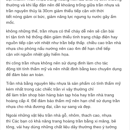
thường và khi lắp đặn nên để khoảng trống giữa trần nhựa và
trần nguyên thủy là 30cm giảm thiểu tiếp cận với thời
tiết nóng giảm oi bức, giảm năng lực ngưng tụ nước gây ẩm
mốc.
không những thế, trần nhựa có thể cháy dễ nên sẽ cần bài
trí tận tình hệ thống điện giảm thiểu tình trạng chập điện hay
nguồn tiếp cận với nhiệt như trần bếp thấp. chiều cao trần nhà
nhựa cho phòng nấu nướng nên cao 4m để hạn chế tiếp
cận với nguồn nhiệt gây hiểm họa.
thi công trần nhựa không nên sử dụng đinh làm cho tác
động tới tính thẩm mỹ và nên nhất định bằng keo chuyên dụng
để đảm bảo an toàn.
Trần nhà bằng nguyên liệu nhựa là sản phẩm có tính thẩm mỹ
kém nhất trong các chiếc trần vì vậy thường chỉ
để làm trần shop bán hàng bán tạp hóa hay trần nhà trang
hoàng cấp 4. Để đảm bảo thẩm mỹ nên hạn chế sử dụng trần
nhựa cho nhà đương đại, cần sự sang và đẹp.
Ngoài những vật liệu trần nhà gỗ, nhôm, thach cao, nhựa
thì Các bạn có khả năng trang hoàng trần bằng xi măng, bê
tông, vải hay dùng những chất liệu dây thường theo ý tưởng