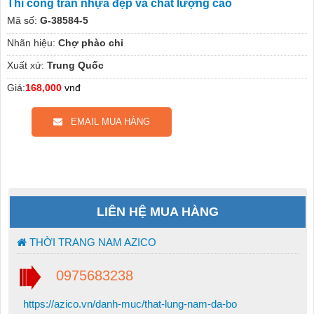
Thi công trần nhựa đẹp và chất lượng cao
Mã số:
G-38584-5
Nhãn hiệu:
Chợ phào chỉ
Xuất xứ:
Trung Quốc
Giá:
168,000
vnđ
EMAIL MUA HÀNG
LIÊN HỆ MUA HÀNG
THỜI TRANG NAM AZICO
0975683238
https://azico.vn/danh-muc/that-lung-nam-da-bo