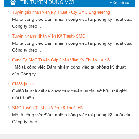
NGHIỆP NIHON
CÁP ĐIỆN
THIÊN ÂN VIỆT
TIN TUYỂN DỤNG MỚI
» Xem tất cả
SETSUBI VIỆT
THƯỢNG ĐÌNH
NAM
Tuyển gấp nhân viên Kỹ Thuật - Cty SMC Engineering
NAM
Mô tả công việc Đảm nhiệm công việc tại phòng kỹ thuật của
Công ty theo...
Tuyển Nhanh Nhân Viên Kỹ Thuật- SMC
Mô tả công việc Đảm nhiệm công việc tại phòng kỹ thuật của
Công ty theo...
Công Ty SMC Tuyển Gấp Nhân Viên Kỹ Thuật- Hà Nội
Mô tả công việc Đảm nhiệm công việc tại phòng kỹ thuật
của Công ty...
CM88 jp net
CM88 là nhà cái cá cược trực tuyến uy tín, sở hữu thế giới
giải trí hiện...
SMC Tuyển 01 Nhân Viên Kỹ Thuật-HN
Mô tả công việc Đảm nhiệm công việc tại phòng kỹ thuật của
Công ty theo...