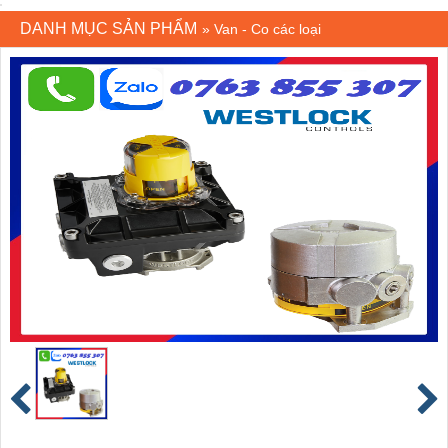
DANH MỤC SẢN PHẨM
»
Van - Co các loại