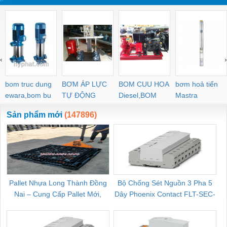
‹
›
bom truc dung
BƠM ÁP LỰC
BOM CUU HOA
bơm hoả tiển
ewara,bom bu
TỰ ĐỘNG
Diesel,BOM
Mastra
ewara
CHUA CHAY
Sản phẩm mới
(147896)
Pallet Nhựa Long Thành Đồng
Bộ Chống Sét Nguồn 3 Pha 5
Nai – Cung Cấp Pallet Mới,
Dây Phoenix Contact FLT-SEC-
C
Pallet Cũ Giá Tốt
P-T1-3S-264/50-FM - 2909589