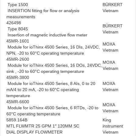
Type 1500
BÜRKERT
INSERTION fitting for flow or analysis
Vietnam
measurements
426498
BÜRKERT
Type 8045
Vietnam
Insertion of magnetic inductive flow meter
45MR-1601
MOXA
Module for ioThinx 4500 Series, 16 DIs, 24VDC,
Vietnam
NPN, -20 to 60°C operating temperature
45MR-2600
MOXA
Module for ioThinx 4500 Series, 16 DOs, 24VDC,
Vietnam
sink , -20 to 60°C operating temperature
45MR-3800
Module for ioThinx 4500 Series, 8 AIs, 0 to 20
MOXA
mA/4 to 20 mA, -20 to 60°C operating
Vietnam
temperature
45MR-6600
MOXA
Module for ioThinx 4500 Series, 6 RTDs, -20 to
Vietnam
60°C operating temperature
5859.164B
King
MTL FLWMTR 25 GPM 1″ 120MM SC
instrument
DIAL DISPLAY FLOWMETER
Vietnam