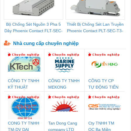
Bộ Chống Sét Nguồn 3 Pha 5
Thiết Bị Chống Sét Lan Truyền
B
Dây Phoenix Contact FLT-SEC-
Phoenix Contact PLT-SEC-T3-
P-T1-3S-440/35-FM - 2908264
230-FM-PT - 2907928
Nhà cung cấp chuyên nghiệp
CÔNG TY TNHH
CÔNG TY TNHH
CÔNG TY CP
KỸ THUẬT
MEKONG
TỰ ĐỘNG TIẾN
KTECH VIỆT
MARINE
HƯNG
NAM
SUPPLY
CONG TY TNHH
Tan Dong Cang
Cty TNHH TM
TM-DV DAI
company LTD
QC Ba Miền