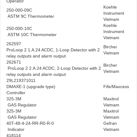
Operator
Koehle
250-000-09C
Instrument
ASTM 9C Thermometer
Vietnam
Koehle
250-000-10C
Instrument
ASTM 10C Thermometer
Vietnam
262597
Bircher
ProLoop 2 1.A.24 ACDC, 1-Loop Detector with 2
Vietnam
relay outputs and alarm output
262671
Bircher
ProLoop 2 2.A.24 ACDC, 2-Loop Detector with 2
Vietnam
relay outputs and alarm output
29L219371011
DMAXE-1 (upgrade type)
Fife/Maxcess
Controller
325-3M
Maxitrol
GAS Regulator
Vietnam
325-3M
Maxitrol
GAS Regulator
Vietnam
40T-48-4-24-RR-R0-R-0
Gefran
Indicator
Vietnam
418114