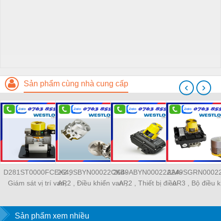
Sản phẩm cùng nhà cung cấp
‹
›
D281ST0000FCEX2 ,
2649SBYN00022CKB-
2649ABYN00022AAA-
2249SGRN0002
Giám sát vị trí van,
AR2 , Điều khiển van ,
AR2 , Thiết bị điều
AR3 , Bộ điều k
Westlock Controls
Westlock Controls
chỉnh van , Westlock
van , Westlock C
Vietnam ,
Vietnam ,
Controls
Vietnam
Sản phẩm xem nhiều