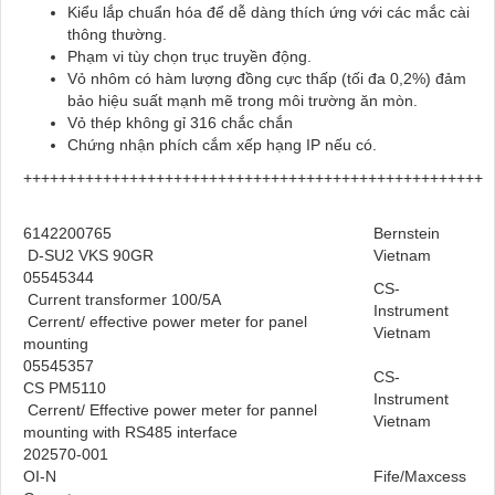
Kiểu lắp chuẩn hóa để dễ dàng thích ứng với các mắc cài
thông thường.
Phạm vi tùy chọn trục truyền động.
Vỏ nhôm có hàm lượng đồng cực thấp (tối đa 0,2%) đảm
bảo hiệu suất mạnh mẽ trong môi trường ăn mòn.
Vỏ thép không gỉ 316 chắc chắn
Chứng nhận phích cắm xếp hạng IP nếu có.
++++++++++++++++++++++++++++++++++++++++++++++++++++
6142200765
Bernstein
D-SU2 VKS 90GR
Vietnam
05545344
CS-
Current transformer 100/5A
Instrument
Cerrent/ effective power meter for panel
Vietnam
mounting
05545357
CS-
CS PM5110
Instrument
Cerrent/ Effective power meter for pannel
Vietnam
mounting with RS485 interface
202570-001
OI-N
Fife/Maxcess