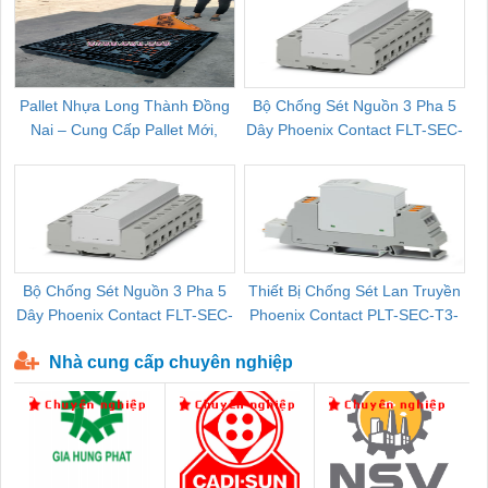
Pallet Nhựa Long Thành Đồng
Bộ Chống Sét Nguồn 3 Pha 5
Nai – Cung Cấp Pallet Mới,
Dây Phoenix Contact FLT-SEC-
C
Pallet Cũ Giá Tốt
P-T1-3S-264/50-FM - 2909589
Bộ Chống Sét Nguồn 3 Pha 5
Thiết Bị Chống Sét Lan Truyền
B
Dây Phoenix Contact FLT-SEC-
Phoenix Contact PLT-SEC-T3-
P-T1-3S-440/35-FM - 2908264
230-FM-PT - 2907928
Nhà cung cấp chuyên nghiệp