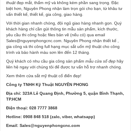
thuật
đẹp mắt, thẩm mỹ và không kém phần sang trọng. Đặc
biệt hơn, Nguyên Phong nhận làm trọn gói cho bạn, từ khâu tư
vấn thiết kế, thiết kế, gia công, giao hàng.
Với thời gian nhanh chóng, đội ngũ giao hàng nhanh gọn. Quý
khách hàng chỉ cần gửi thông tin mẫu sản phẩm, kích thước,
yêu cầu thi công hoặc files bản vẽ (nếu có) qua email
Sales@nguyenphongcnc.com
. Nguyên Phong nhận thiết kế ,
gia công và thi công full hạng mục sắt uốn mỹ thuật cho công
trình và bảo hành màu sơn lên đến 12 tháng.
Quý khách có nhu cầu gia công sản phẩm
mẫu cửa sổ đẹp
hãy
liên hệ ngay với chúng tôi để được tư vấn hỗ trợ nhanh chóng.
Xem thêm cửa sắt mỹ thuật cổ điển đẹp!
Công ty TNHH Kỹ Thuật NGUYÊN PHONG
Địa chỉ: 323A Lê Quang Định, Phường 5, quận Bình Thạnh,
TP.HCM
Điện thoại:
028 7777 3868
Hotline: 0908 848 518 (zalo, viber, whatsapp)
Email:
Sales@nguyenphongcnc.com