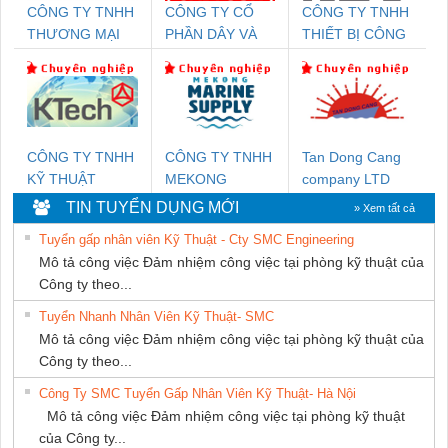
CÔNG TY TNHH
CÔNG TY CỔ
CÔNG TY TNHH
THƯƠNG MẠI
PHẦN DÂY VÀ
THIẾT BỊ CÔNG
DỊCH VỤ KỸ
CÁP ĐIỆN
NGHIỆP NIHON
THUẬT ĐIỆN CƠ
THƯỢNG ĐÌNH
SETSUBI VIỆT
GIA HƯNG PHÁT
NAM
CÔNG TY TNHH
CÔNG TY TNHH
Tan Dong Cang
KỸ THUẬT
MEKONG
company LTD
KTECH VIỆT
MARINE
TIN TUYỂN DỤNG MỚI
» Xem tất cả
NAM
SUPPLY
Tuyển gấp nhân viên Kỹ Thuật - Cty SMC Engineering
Mô tả công việc Đảm nhiệm công việc tại phòng kỹ thuật của
Công ty theo...
Tuyển Nhanh Nhân Viên Kỹ Thuật- SMC
Mô tả công việc Đảm nhiệm công việc tại phòng kỹ thuật của
Công ty theo...
Công Ty SMC Tuyển Gấp Nhân Viên Kỹ Thuật- Hà Nội
Mô tả công việc Đảm nhiệm công việc tại phòng kỹ thuật
của Công ty...