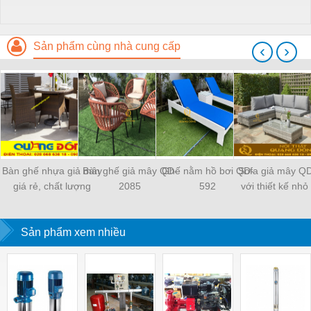
Sản phẩm cùng nhà cung cấp
‹
›
Bàn ghế nhựa giả mây
Bàn ghế giả mây QD-
Ghế nằm hồ bơi QD-
Sofa giả mây Q
giá rẻ, chất lượng
2085
592
với thiết kế nhỏ
tiết kiệm không
Sản phẩm xem nhiều