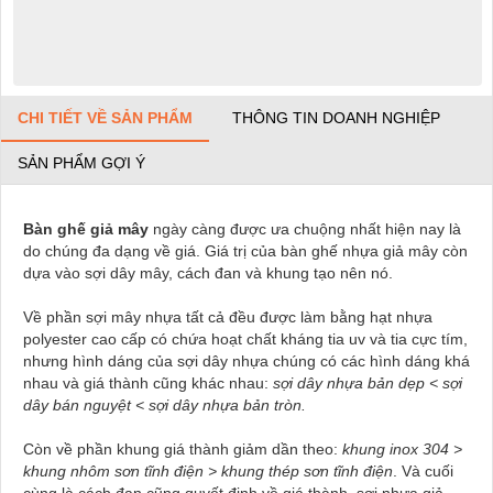
CHI TIẾT VỀ SẢN PHẨM
THÔNG TIN DOANH NGHIỆP
SẢN PHẨM GỢI Ý
Bàn ghế giả mây
ngày càng được ưa chuộng nhất hiện nay là
do chúng đa dạng về giá. Giá trị của bàn ghế nhựa giả mây còn
dựa vào sợi dây mây, cách đan và khung tạo nên nó.
Về phần sợi mây nhựa tất cả đều được làm bằng hạt nhựa
polyester cao cấp có chứa hoạt chất kháng tia uv và tia cực tím,
nhưng hình dáng của sợi dây nhựa chúng có các hình dáng khá
nhau và giá thành cũng khác nhau:
sợi dây nhựa bản dẹp < sợi
dây bán nguyệt < sợi dây nhựa bản tròn.
Còn về phần khung giá thành giảm dần theo:
khung inox 304 >
khung nhôm sơn tĩnh điện > khung thép sơn tĩnh điện
. Và cuối
cùng là cách đan cũng quyết định về giá thành, sợi nhựa giả