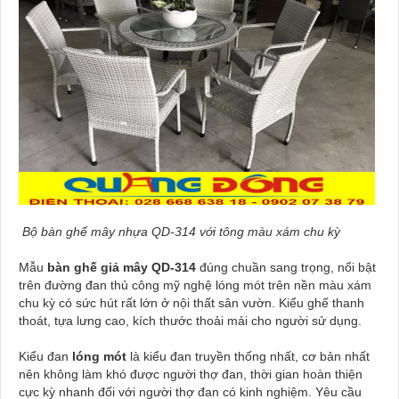
Bộ bàn ghế mây nhựa QD-314 với tông màu xám chu kỳ
Mẫu
bàn ghế giả mây QD-314
đúng chuần sang trọng, nổi bật
trên đường đan thủ công mỹ nghệ lóng mót trên nền màu xám
chu kỳ có sức hút rất lớn ở nội thất sân vườn. Kiểu ghế thanh
thoát, tựa lưng cao, kích thước thoải mải cho người sử dụng.
Kiểu đan
lóng mót
là kiểu đan truyền thống nhất, cơ bản nhất
nên không làm khó được người thợ đan, thời gian hoàn thiện
cực kỳ nhanh đối với người thợ đan có kinh nghiệm. Yêu cầu