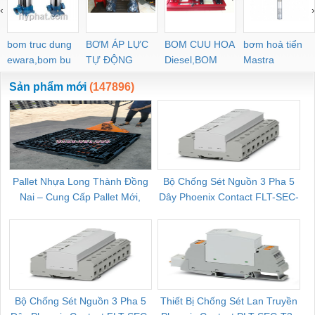
‹
›
bom truc dung
BƠM ÁP LỰC
BOM CUU HOA
bơm hoả tiển
ewara,bom bu
TỰ ĐỘNG
Diesel,BOM
Mastra
ewara
CHUA CHAY
Sản phẩm mới
(147896)
Pallet Nhựa Long Thành Đồng
Bộ Chống Sét Nguồn 3 Pha 5
Nai – Cung Cấp Pallet Mới,
Dây Phoenix Contact FLT-SEC-
C
Pallet Cũ Giá Tốt
P-T1-3S-264/50-FM - 2909589
Bộ Chống Sét Nguồn 3 Pha 5
Thiết Bị Chống Sét Lan Truyền
B