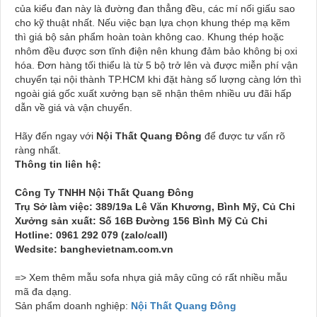
của kiểu đan này là đường đan thẳng đều, các mí nối giấu sao
cho kỹ thuật nhất. Nếu việc bạn lựa chọn khung thép mạ kẽm
thì giá bộ sản phẩm hoàn toàn không cao. Khung thép hoặc
nhôm đều được sơn tĩnh điện nên khung đảm bảo không bị oxi
hóa. Đơn hàng tối thiểu là từ 5 bộ trở lên và được miễn phí vận
chuyển tại nội thành TP.HCM khi đặt hàng số lượng càng lớn thì
ngoài giá gốc xuất xưởng bạn sẽ nhận thêm nhiều ưu đãi hấp
dẫn về giá và vận chuyển.
Hãy đến ngay với
Nội Thất Quang Đông
để được tư vấn rõ
ràng nhất.
Thông tin liên hệ:
Công Ty TNHH Nội Thất Quang Đông
Trụ Sở làm việc: 389/19a Lê Văn Khương, Bình Mỹ, Củ Chi
Xưởng sản xuất: Số 16B Đường 156 Bình Mỹ Củ Chi
Hotline: 0961 292 079 (zalo/call)
Wedsite: banghevietnam.com.vn
=> Xem thêm mẫu sofa nhựa giả mây cũng có rất nhiều mẫu
mã đa dạng.
Sản phẩm doanh nghiệp:
Nội Thất Quang Đông