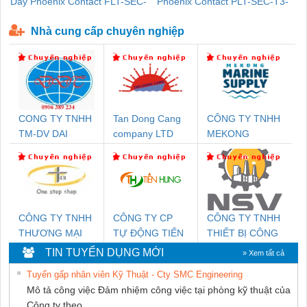
Dây Phoenix Contact FLT-SEC-
Phoenix Contact PLT-SEC-T3-
P-T1-3S-440/35-FM - 2908264
230-FM-PT - 2907928
Nhà cung cấp chuyên nghiệp
CONG TY TNHH
Tan Dong Cang
CÔNG TY TNHH
TM-DV DAI
company LTD
MEKONG
DONG THANH
MARINE
SUPPLY
CÔNG TY TNHH
CÔNG TY CP
CÔNG TY TNHH
THƯƠNG MẠI
TỰ ĐỘNG TIẾN
THIẾT BỊ CÔNG
THIÊN ÂN VIỆT
HƯNG
NGHIỆP NIHON
TIN TUYỂN DỤNG MỚI
» Xem tất cả
NAM
SETSUBI VIỆT
Tuyển gấp nhân viên Kỹ Thuật - Cty SMC Engineering
NAM
Mô tả công việc Đảm nhiệm công việc tại phòng kỹ thuật của
Công ty theo...