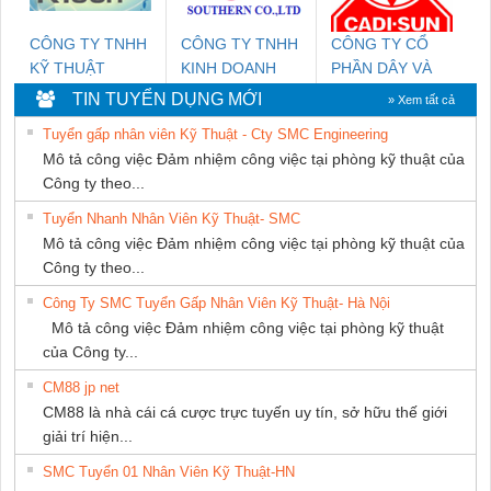
CÔNG TY TNHH
CÔNG TY TNHH
CÔNG TY CỔ
KỸ THUẬT
KINH DOANH
PHẦN DÂY VÀ
KTECH VIỆT
DỊCH VỤ XNK
CÁP ĐIỆN
TIN TUYỂN DỤNG MỚI
» Xem tất cả
NAM
PHƯƠNG NAM
THƯỢNG ĐÌNH
Tuyển gấp nhân viên Kỹ Thuật - Cty SMC Engineering
Mô tả công việc Đảm nhiệm công việc tại phòng kỹ thuật của
Công ty theo...
Tuyển Nhanh Nhân Viên Kỹ Thuật- SMC
Mô tả công việc Đảm nhiệm công việc tại phòng kỹ thuật của
Công ty theo...
Công Ty SMC Tuyển Gấp Nhân Viên Kỹ Thuật- Hà Nội
Mô tả công việc Đảm nhiệm công việc tại phòng kỹ thuật
của Công ty...
CM88 jp net
CM88 là nhà cái cá cược trực tuyến uy tín, sở hữu thế giới
giải trí hiện...
SMC Tuyển 01 Nhân Viên Kỹ Thuật-HN