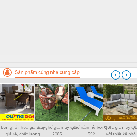
Sản phẩm cùng nhà cung cấp
‹
›
Bàn ghế nhựa giả mây
Bàn ghế giả mây QD-
Ghế nằm hồ bơi QD-
Sofa giả mây Q
giá rẻ, chất lượng
2085
592
với thiết kế nhỏ