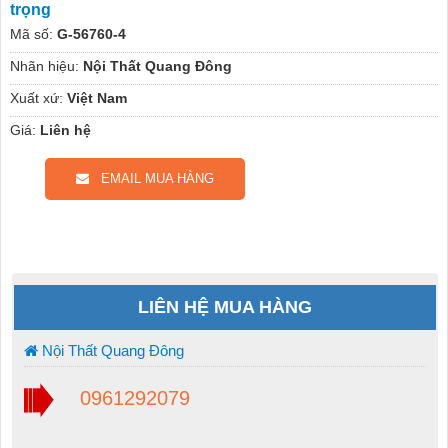
trọng
Mã số:
G-56760-4
Nhãn hiệu:
Nội Thất Quang Đông
Xuất xứ:
Việt Nam
Giá:
Liên hệ
EMAIL MUA HÀNG
LIÊN HỆ MUA HÀNG
Nội Thất Quang Đông
0961292079