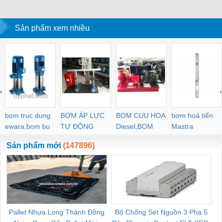
tiết kiệm không
Sản phẩm xem nhiều
‹
›
bom truc dung
BƠM ÁP LỰC
BOM CUU HOA
bơm hoả tiển
ewara,bom bu
TỰ ĐỘNG
Diesel,BOM
Mastra
ewara
CHUA CHAY
Sản phẩm mới
(147896)
Pallet Nhựa Long Thành Đồng
Bộ Chống Sét Nguồn 3 Pha 5