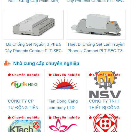
Nai – Cung Cấp Pallet Mới,
Dây Phoenix Contact FLT-SEC-
C
Pallet Cũ Giá Tốt
P-T1-3S-264/50-FM - 2909589
Bộ Chống Sét Nguồn 3 Pha 5
Thiết Bị Chống Sét Lan Truyền
B
Dây Phoenix Contact FLT-SEC-
Phoenix Contact PLT-SEC-T3-
P-T1-3S-440/35-FM - 2908264
230-FM-PT - 2907928
Nhà cung cấp chuyên nghiệp
CÔNG TY CP
Tan Dong Cang
CÔNG TY TNHH
TỰ ĐỘNG TIẾN
company LTD
THIẾT BỊ CÔNG
HƯNG
NGHIỆP NIHON
SETSUBI VIỆT
NAM