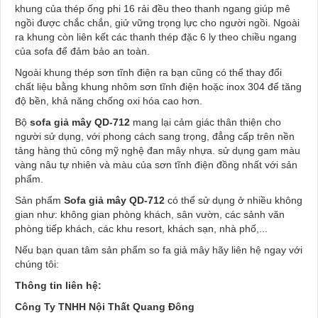
khung của thép ống phi 16 rải đều theo thanh ngang giúp mê
ngồi được chắc chắn, giử vững trọng lực cho người ngồi. Ngoài
ra khung còn liên kết các thanh thép đặc 6 ly theo chiều ngang
của sofa để đảm bảo an toàn.
Ngoài khung thép sơn tĩnh điện ra bạn cũng có thể thay đổi
chất liệu bằng khung nhôm sơn tĩnh điện hoặc inox 304 để tăng
độ bền, khả năng chống oxi hóa cao hơn.
Bộ
sofa giả mây QD-712
mang lại cảm giác thân thiện cho
người sử dụng, với phong cách sang trọng, đẳng cấp trên nền
tảng hàng thủ công mỹ nghệ đan mây nhựa. sử dụng gam màu
vàng nâu tự nhiên và màu của sơn tĩnh điện đồng nhất với sản
phẩm.
Sản phẩm
Sofa giả mây QD-712
có thể sử dụng ở nhiều không
gian như: không gian phòng khách, sân vườn, các sảnh văn
phòng tiếp khách, các khu resort, khách sạn, nhà phố,...
Nếu bạn quan tâm sản phẩm so fa giả mây hãy liên hệ ngay với
chúng tôi:
Thông tin liên hệ:
Công Ty TNHH Nội Thất Quang Đông