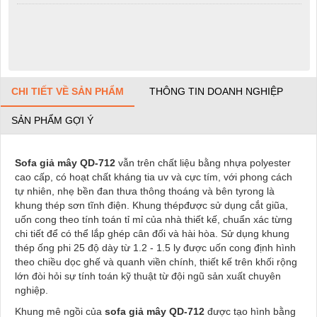
CHI TIẾT VỀ SẢN PHẨM
THÔNG TIN DOANH NGHIỆP
SẢN PHẨM GỢI Ý
Sofa giả mây QD-712
vẫn trên chất liệu bằng nhựa polyester
cao cấp, có hoạt chất kháng tia uv và cực tím, với phong cách
tự nhiên, nhẹ bền đan thưa thông thoáng và bên tyrong là
khung thép sơn tĩnh điện. Khung thépđược sử dụng cắt giũa,
uốn cong theo tính toán tỉ mỉ của nhà thiết kế, chuẩn xác từng
chi tiết để có thể lắp ghép cân đối và hài hòa. Sử dụng khung
thép ống phi 25 độ dày từ 1.2 - 1.5 ly được uốn cong định hình
theo chiều dọc ghế và quanh viền chính, thiết kế trên khối rộng
lớn đòi hỏi sự tính toán kỹ thuật từ đội ngũ sản xuất chuyên
nghiệp.
Khung mê ngồi của
sofa giả mây QD-712
được tạo hình bằng