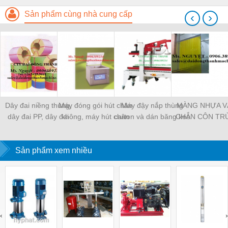
Sản phẩm cùng nhà cung cấp
‹
›
Dây đai niềng thùng,
Máy đóng gói hút chân
Máy đậy nắp thùng
MÀNG NHỰA V
dây đai PP, dây đai
không, máy hút chân
carton và dán băng keo
CHẮN CÔN TR
nhựa
không một buồng hút
tự động
MÀNG CHỊU N
KHO LẠNH, rèm
Sản phẩm xem nhiều
PVC
‹
›