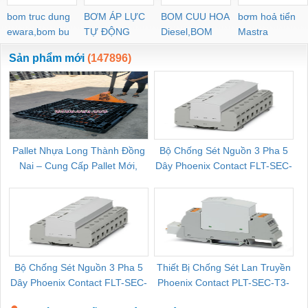
bom truc dung
BƠM ÁP LỰC
BOM CUU HOA
bơm hoả tiển
ewara,bom bu
TỰ ĐỘNG
Diesel,BOM
Mastra
ewara
CHUA CHAY
Sản phẩm mới
(147896)
Pallet Nhựa Long Thành Đồng
Bộ Chống Sét Nguồn 3 Pha 5
Nai – Cung Cấp Pallet Mới,
Dây Phoenix Contact FLT-SEC-
C
Pallet Cũ Giá Tốt
P-T1-3S-264/50-FM - 2909589
Bộ Chống Sét Nguồn 3 Pha 5
Thiết Bị Chống Sét Lan Truyền
B
Dây Phoenix Contact FLT-SEC-
Phoenix Contact PLT-SEC-T3-
P-T1-3S-440/35-FM - 2908264
230-FM-PT - 2907928