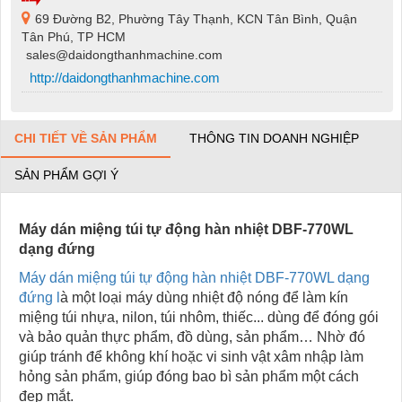
69 Đường B2, Phường Tây Thạnh, KCN Tân Bình, Quận
Tân Phú, TP HCM
sales@daidongthanhmachine.com
http://daidongthanhmachine.com
CHI TIẾT VỀ SẢN PHẨM
THÔNG TIN DOANH NGHIỆP
SẢN PHẨM GỢI Ý
Máy dán miệng túi tự động hàn nhiệt DBF-770WL
dạng đứng
Máy dán miệng túi tự động hàn nhiệt DBF-770WL dạng
đứng l
à một loại máy dùng nhiệt độ nóng để làm kín
miệng túi nhựa, nilon, túi nhôm, thiếc... dùng để đóng gói
và bảo quản thực phẩm, đồ dùng, sản phẩm… Nhờ đó
giúp tránh để không khí hoặc vi sinh vật xâm nhập làm
hỏng sản phẩm, giúp đóng bao bì sản phẩm một cách
đẹp mắt.