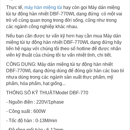
Thực tế,
máy hàn miệng túi
hay còn gọi Máy dán miệng
túi tự động hàn nhiệt DBF-770WL dạng đứng có một vai
trò vô cùng quan trọng trong đời sống, cũng như trong
các ngành công nghiệp khác nhau.
Nếu bạn cần được tư vấn kỹ hơn hay cần mua Máy dán
miệng túi tự động hàn nhiệt DBF-770WL dạng đứng hãy
liên hệ ngay với chúng tôi theo số hotline để được nhân
viên kỹ thuật của chúng tôi tư vấn nhiệt tình, chi tiết.
CÔNG DỤNG: Máy dán miệng túi tự động hàn nhiệt
DBF-770WL dạng đứng dùng để đóng gói hàn các bao bì
nhựa dùng trong các ngành sản xuất thực phẩm, mỹ
phẩm, hóa phẩm, hạt giống...
THÔNG SỐ KỸ THUẬTModel DBF-770
- Nguồn điện : 220V/1phase
- Công suất : 600W
- Tốc độ hàn : 0-13M/min
- Độ rộng mối hàn : 6-12mm