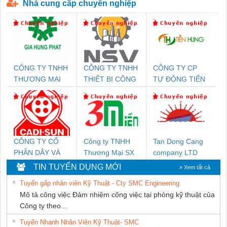
Nhà cung cấp chuyên nghiệp
CÔNG TY TNHH
CÔNG TY TNHH
CÔNG TY CP
THƯƠNG MẠI
THIẾT BỊ CÔNG
TỰ ĐỘNG TIẾN
DỊCH VỤ KỸ
NGHIỆP NIHON
HƯNG
THUẬT ĐIỆN CƠ
SETSUBI VIỆT
GIA HƯNG PHÁT
NAM
CÔNG TY CỔ
Công ty TNHH
Tan Dong Cang
PHẦN DÂY VÀ
Thương Mại SX
company LTD
CÁP ĐIỆN
Ba Miền
TIN TUYỂN DỤNG MỚI
» Xem tất cả
THƯỢNG ĐÌNH
Tuyển gấp nhân viên Kỹ Thuật - Cty SMC Engineering
Mô tả công việc Đảm nhiệm công việc tại phòng kỹ thuật của
Công ty theo...
Tuyển Nhanh Nhân Viên Kỹ Thuật- SMC