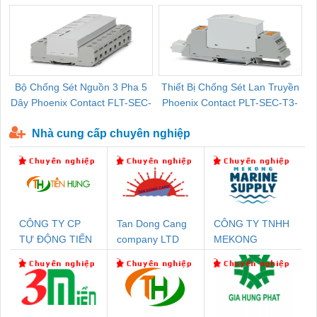
Bộ Chống Sét Nguồn 3 Pha 5
Thiết Bị Chống Sét Lan Truyền
B
Dây Phoenix Contact FLT-SEC-
Phoenix Contact PLT-SEC-T3-
P-T1-3S-440/35-FM - 2908264
230-FM-PT - 2907928
Nhà cung cấp chuyên nghiệp
CÔNG TY CP
Tan Dong Cang
CÔNG TY TNHH
TỰ ĐỘNG TIẾN
company LTD
MEKONG
HƯNG
MARINE
SUPPLY