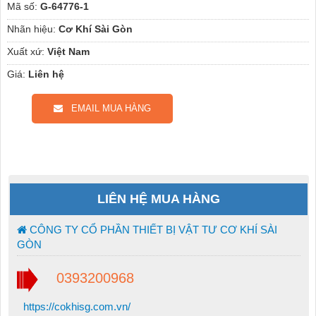
Mã số:
G-64776-1
Nhãn hiệu:
Cơ Khí Sài Gòn
Xuất xứ:
Việt Nam
Giá:
Liên hệ
EMAIL MUA HÀNG
LIÊN HỆ MUA HÀNG
CÔNG TY CỔ PHẦN THIẾT BỊ VẬT TƯ CƠ KHÍ SÀI
GÒN
0393200968
https://cokhisg.com.vn/