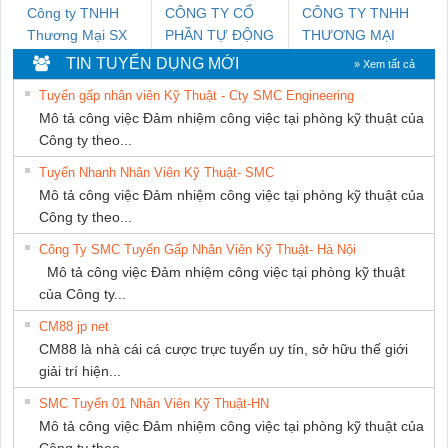
Công ty TNHH
CÔNG TY CỔ
CÔNG TY TNHH
Thương Mại SX
PHẦN TỰ ĐỘNG
THƯƠNG MẠI
Ba Miền
TIẾN HƯNG
DỊCH VỤ KỸ
TIN TUYỂN DỤNG MỚI
» Xem tất cả
THUẬT ĐIỆN CƠ
Tuyển gấp nhân viên Kỹ Thuật - Cty SMC Engineering
GIA HƯNG
Mô tả công việc Đảm nhiệm công việc tại phòng kỹ thuật của
PHÁT
Công ty theo...
Tuyển Nhanh Nhân Viên Kỹ Thuật- SMC
Mô tả công việc Đảm nhiệm công việc tại phòng kỹ thuật của
Công ty theo...
Công Ty SMC Tuyển Gấp Nhân Viên Kỹ Thuật- Hà Nội
Mô tả công việc Đảm nhiệm công việc tại phòng kỹ thuật
của Công ty...
CM88 jp net
CM88 là nhà cái cá cược trực tuyến uy tín, sở hữu thế giới
giải trí hiện...
SMC Tuyển 01 Nhân Viên Kỹ Thuật-HN
Mô tả công việc Đảm nhiệm công việc tại phòng kỹ thuật của