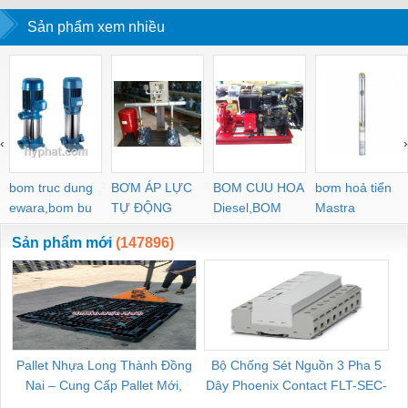
Phòng Thí Nghiệm, Xét
Sản phẩm xem nhiều
Nghiệm
‹
›
bom truc dung
BƠM ÁP LỰC
BOM CUU HOA
bơm hoả tiển
ewara,bom bu
TỰ ĐỘNG
Diesel,BOM
Mastra
ewara
CHUA CHAY
Sản phẩm mới
(147896)
Pallet Nhựa Long Thành Đồng
Bộ Chống Sét Nguồn 3 Pha 5
Nai – Cung Cấp Pallet Mới,
Dây Phoenix Contact FLT-SEC-
C
Pallet Cũ Giá Tốt
P-T1-3S-264/50-FM - 2909589