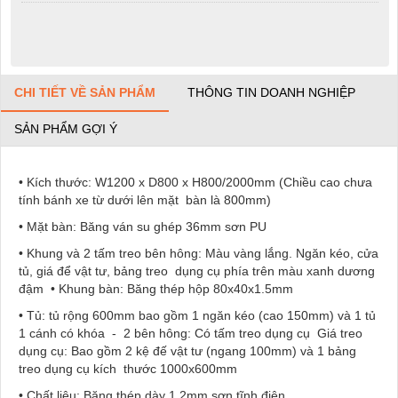
CHI TIẾT VỀ SẢN PHẨM
THÔNG TIN DOANH NGHIỆP
SẢN PHẨM GỢI Ý
• Kích thước: W1200 x D800 x H800/2000mm (Chiều cao chưa
tính bánh xe từ dưới lên mặt bàn là 800mm)
• Mặt bàn: Băng ván su ghép 36mm sơn PU
• Khung và 2 tấm treo bên hông: Màu vàng lắng. Ngăn kéo, cửa
tủ, giá để vật tư, bảng treo dụng cụ phía trên màu xanh dương
đậm • Khung bàn: Băng thép hộp 80x40x1.5mm
• Tủ: tủ rộng 600mm bao gồm 1 ngăn kéo (cao 150mm) và 1 tủ
1 cánh có khóa - 2 bên hông: Có tấm treo dụng cụ Giá treo
dụng cụ: Bao gồm 2 kệ đế vật tư (ngang 100mm) và 1 bảng
treo dụng cụ kích thước 1000x600mm
• Chất liệu: Băng thép dày 1.2mm sơn tĩnh điện