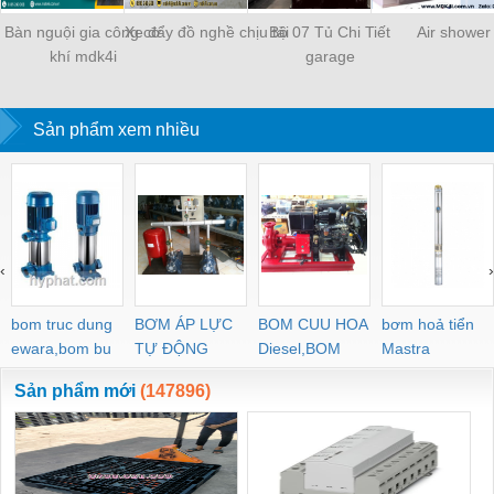
Bàn nguội gia công cơ
Xe đẩy đồ nghề chịu tải
Bộ 07 Tủ Chi Tiết
Air shower
khí mdk4i
garage
Sản phẩm xem nhiều
‹
›
bom truc dung
BƠM ÁP LỰC
BOM CUU HOA
bơm hoả tiển
ewara,bom bu
TỰ ĐỘNG
Diesel,BOM
Mastra
ewara
CHUA CHAY
Sản phẩm mới
(147896)