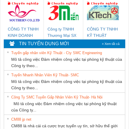
SETSUBI VIỆT
NAM
CÔNG TY TNHH
Công ty TNHH
CÔNG TY TNHH
KINH DOANH
Thương Mại SX
KỸ THUẬT
DỊCH VỤ XNK
Ba Miền
KTECH VIỆT
TIN TUYỂN DỤNG MỚI
» Xem tất cả
PHƯƠNG NAM
NAM
Tuyển gấp nhân viên Kỹ Thuật - Cty SMC Engineering
Mô tả công việc Đảm nhiệm công việc tại phòng kỹ thuật của
Công ty theo...
Tuyển Nhanh Nhân Viên Kỹ Thuật- SMC
Mô tả công việc Đảm nhiệm công việc tại phòng kỹ thuật của
Công ty theo...
Công Ty SMC Tuyển Gấp Nhân Viên Kỹ Thuật- Hà Nội
Mô tả công việc Đảm nhiệm công việc tại phòng kỹ thuật
của Công ty...
CM88 jp net
CM88 là nhà cái cá cược trực tuyến uy tín, sở hữu thế giới