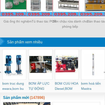
Giá ống thí nghiệm
Tủ thao tác PCR
Bồn chậu rửa dành cho
Bàn thao tá
phòng bếp
Sản phẩm xem nhiều
‹
›
bom truc dung
BƠM ÁP LỰC
BOM CUU HOA
bơm hoả tiển
ewara,bom bu
TỰ ĐỘNG
Diesel,BOM
Mastra
ewara
CHUA CHAY
Sản phẩm mới
(147896)