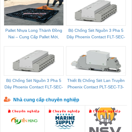
Pallet Nhựa Long Thành Đồng
Bộ Chống Sét Nguồn 3 Pha 5
Nai – Cung Cấp Pallet Mới,
Dây Phoenix Contact FLT-SEC-
C
Pallet Cũ Giá Tốt
P-T1-3S-264/50-FM - 2909589
Bộ Chống Sét Nguồn 3 Pha 5
Thiết Bị Chống Sét Lan Truyền
B
Dây Phoenix Contact FLT-SEC-
Phoenix Contact PLT-SEC-T3-
P-T1-3S-440/35-FM - 2908264
230-FM-PT - 2907928
Nhà cung cấp chuyên nghiệp