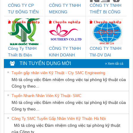
CÔNG TY CP
CÔNG TY TNHH
CÔNG TY TNHH
TỰ ĐỘNG TIẾN
MEKONG
THIẾT BỊ CÔNG
HƯNG
MARINE
NGHIỆP NIHON
SUPPLY
SETSUBI VIỆT
NAM
Công Ty TNHH
CÔNG TY TNHH
CONG TY TNHH
Thiết Bị Điện
KINH DOANH
TM-DV DAI
Nam Quốc Thịnh
DỊCH VỤ XNK
DONG THANH
TIN TUYỂN DỤNG MỚI
» Xem tất cả
PHƯƠNG NAM
Tuyển gấp nhân viên Kỹ Thuật - Cty SMC Engineering
Mô tả công việc Đảm nhiệm công việc tại phòng kỹ thuật của
Công ty theo...
Tuyển Nhanh Nhân Viên Kỹ Thuật- SMC
Mô tả công việc Đảm nhiệm công việc tại phòng kỹ thuật của
Công ty theo...
Công Ty SMC Tuyển Gấp Nhân Viên Kỹ Thuật- Hà Nội
Mô tả công việc Đảm nhiệm công việc tại phòng kỹ thuật
của Công ty...