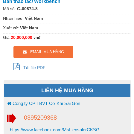
Bàn thao tác/ Workbench
Mã số:
G-60874-8
Nhãn hiệu:
Việt Nam
Xuất xứ:
Việt Nam
Giá:
20,000,000
vnđ
EMAIL MUA HÀNG
Tải file PDF
LIÊN HỆ MUA HÀNG
Công ty CP TBVT Cơ Khí Sài Gòn
0395209368
https://www.facebook.com/MsLiensalerCKSG