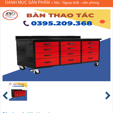
DANH MỤC SẢN PHẨM
»
Nội - Ngoại thất - văn phòng