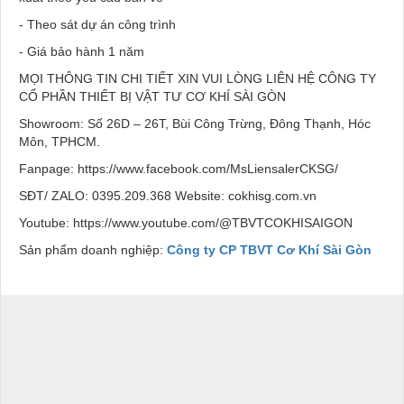
- Theo sát dự án công trình
- Giá bảo hành 1 năm
MỌI THÔNG TIN CHI TIẾT XIN VUI LÒNG LIÊN HỆ CÔNG TY
CỔ PHẦN THIẾT BỊ VẬT TƯ CƠ KHÍ SÀI GÒN
Showroom: Số 26D – 26T, Bùi Công Trừng, Đông Thạnh, Hóc
Môn, TPHCM.
Fanpage: https://www.facebook.com/MsLiensalerCKSG/
SĐT/ ZALO: 0395.209.368 Website: cokhisg.com.vn
Youtube: https://www.youtube.com/@TBVTCOKHISAIGON
Sản phẩm doanh nghiệp:
Công ty CP TBVT Cơ Khí Sài Gòn