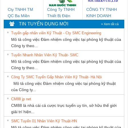
Cty TNHH TM
Công Ty TNHH
CÔNG TY TNHH
QC Ba Miền
Thiết Bị Điện
KINH DOANH
Nam Quốc Thịnh
DỊCH VỤ XNK
TIN TUYỂN DỤNG MỚI
» Xem tất cả
PHƯƠNG NAM
Tuyển gấp nhân viên Kỹ Thuật - Cty SMC Engineering
Mô tả công việc Đảm nhiệm công việc tại phòng kỹ thuật của
Công ty theo...
Tuyển Nhanh Nhân Viên Kỹ Thuật- SMC
Mô tả công việc Đảm nhiệm công việc tại phòng kỹ thuật của
Công ty theo...
Công Ty SMC Tuyển Gấp Nhân Viên Kỹ Thuật- Hà Nội
Mô tả công việc Đảm nhiệm công việc tại phòng kỹ thuật
của Công ty...
CM88 jp net
CM88 là nhà cái cá cược trực tuyến uy tín, sở hữu thế giới
giải trí hiện...
SMC Tuyển 01 Nhân Viên Kỹ Thuật-HN
Mô tả công việc Đảm nhiệm công việc tại phòng kỹ thuật của