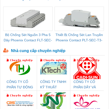
Pallet Cũ Giá Tốt
P-T1-3S-264/50-FM - 2909589
Bộ Chống Sét Nguồn 3 Pha 5
Thiết Bị Chống Sét Lan Truyền
B
Dây Phoenix Contact FLT-SEC-
Phoenix Contact PLT-SEC-T3-
P-T1-3S-440/35-FM - 2908264
230-FM-PT - 2907928
Nhà cung cấp chuyên nghiệp
CÔNG TY CỔ
CÔNG TY TNHH
CÔNG TY CỔ
PHẦN TỰ ĐỘNG
KỸ THUẬT
PHẦN DÂY VÀ
TIẾN HƯNG
KTECH VIỆT
CÁP ĐIỆN
NAM
THƯỢNG ĐÌNH