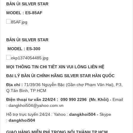
BÀN ỦI SILVER STAR
MODEL : ES-85AF
BÀN ỦI SILVER STAR
MODEL : ES-300
MỌI THÔNG TIN CHI TIẾT XIN VUI LÒNG LIÊN HỆ
ĐẠI LÝ BÀN ỦI CHÍNH HÃNG SILVER STAR HÀN QUỐC
Địa chỉ :
71/39/36 Nguyễn Bặc (Gần chợ Phạm Văn Hai), P.3,
Q.Tân Bình, TP HCM
Điện thoại tư vấn 224/24 :
090 990 2296
(Mr. Khôi)
-
Email
: dangkhoi504@yahoo.com.vn
Hỗ trợ trực tuyến 24/24 : Yahoo :
dangkhoi504
-
Skype
:
dangkhoi504
GIAO HÀNG MIỄN PHÍ TRONG NỘI THÀNH TP HCM