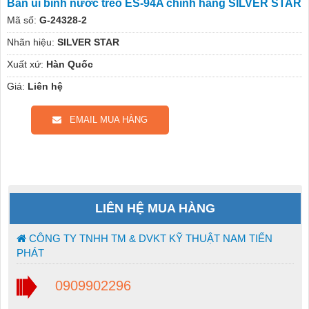
Bàn ủi bình nước treo ES-94A chính hãng SILVER STAR
Mã số:
G-24328-2
Nhãn hiệu:
SILVER STAR
Xuất xứ:
Hàn Quốc
Giá:
Liên hệ
EMAIL MUA HÀNG
LIÊN HỆ MUA HÀNG
CÔNG TY TNHH TM & DVKT KỸ THUẬT NAM TIẾN
PHÁT
0909902296