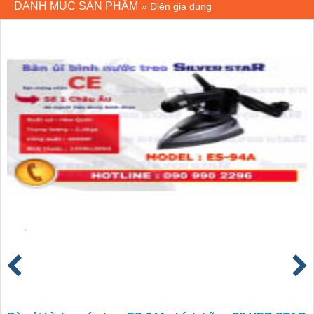
DANH MỤC SẢN PHẨM
»
Điện gia dụng