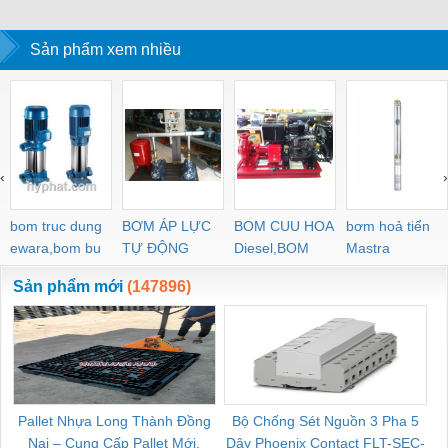
STAR của Hàn Quốc
hãng nguyên 
nguyên kiện của
Sản phẩm xem nhiều
Nhật 100%
‹
›
bom truc dung
BƠM ÁP LỰC
BOM CUU HOA
bơm hoả tiển
ewara,bom bu
TỰ ĐỘNG
Diesel,BOM
Mastra
ewara
CHUA CHAY
Sản phẩm mới
(147896)
Pallet Nhựa Long Thành Đồng
Bộ Chống Sét Nguồn 3 Pha 5
Nai – Cung Cấp Pallet Mới,
Dây Phoenix Contact FLT-SEC-
C